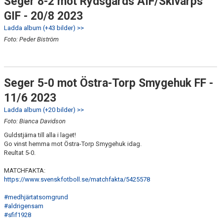
Seger 8-2 mot Rydsgårds AIF/Skivarps
GIF - 20/8 2023
Ladda album (+43 bilder) >>
Foto: Peder Biström
Seger 5-0 mot Östra-Torp Smygehuk FF -
11/6 2023
Ladda album (+20 bilder) >>
Foto: Bianca Davidson
Guldstjärna till alla i laget!
Go vinst hemma mot Östra-Torp Smygehuk idag.
Reultat 5-0.
MATCHFAKTA:
https://www.svenskfotboll.se/matchfakta/5425578
#medhjärtatsomgrund
#aldrigensam
#sfif1928