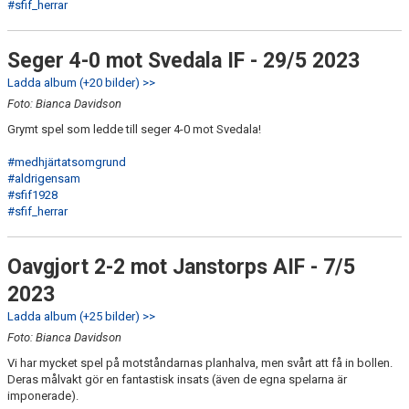
#sfif_herrar
Seger 4-0 mot Svedala IF - 29/5 2023
Ladda album (+20 bilder) >>
Foto: Bianca Davidson
Grymt spel som ledde till seger 4-0 mot Svedala!
#medhjärtatsomgrund
#aldrigensam
#sfif1928
#sfif_herrar
Oavgjort 2-2 mot Janstorps AIF - 7/5
2023
Ladda album (+25 bilder) >>
Foto: Bianca Davidson
Vi har mycket spel på motståndarnas planhalva, men svårt att få in bollen.
Deras målvakt gör en fantastisk insats (även de egna spelarna är
imponerade).