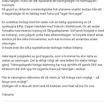
Sista helgen i mars var det inplanerat ett träningsläger för herrtruppen i
Danmark.
På grund av rådande omständigheter fick planerna snabbt ändras från ett
3-dagarsläger till en heldag med fokus på ”laget före jaget”.
En underbar lördag med fint väder och en härlig uppslutning av 24
spelsugna killar. Dagen inleddes med frukost i klubbhuset, för att sedan
fortsätta med intensiv träning på Tångvallaplanen. Vid lunch började vi med
en tiokamp, som pågick under hela eftermiddagen. Vi började bland annat
snickra på lite olika hörnvarianter, som kan komma att användas under
säsongen.
Vi hade även lite olika lagstärkande tävlingar mellan killarna.
Hela lägret präglades av god laganda, som vi kommer ha stor nytta av
resten av säsongen. Det är riktigt roligt att vara ledare för detta härliga
gäng. Träningslägrets härliga stämning har nog spridits till gamla SFIF:are,
eftersom det dök upp tre nygamla lirare på träningen i veckan.
Fler är naturligtvis välkomna då vår devis är ”så många som möjligt – så
länge som möjligt”.
Slutligen vill vi rikta ett stort tack till klubben som fixat så bra för oss.
Tränarna