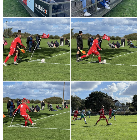
GÄSTBOK
BILDGALLERI
DOKUMENT
KONTAKT
MATCHER
SPELARSTATISTIK