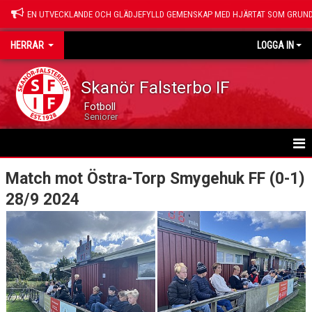
EN UTVECKLANDE OCH GLÄDJEFYLLD GEMENSKAP MED HJÄRTAT SOM GRUND
HERRAR
LOGGA IN
Skanör Falsterbo IF
Fotboll
Seniorer
HEM
Match mot Östra-Torp Smygehuk FF (0-1)
28/9 2024
NYHETER
KALENDER
LEDARE
TRUPPEN