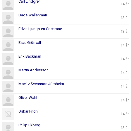
Carl Lindgren
14 år
Dage Wallenman
13 år
Edvin Ljungsten Cochrane
13 år
Elias Grönvall
14 år
Erik Bäckman
14 år
Martin Andersson
14 år
Movitz Svensson Jörnheim
14 år
Oliver Wahl
14 år
Oskar Fridh
14 år
Philip Ekberg
13 år