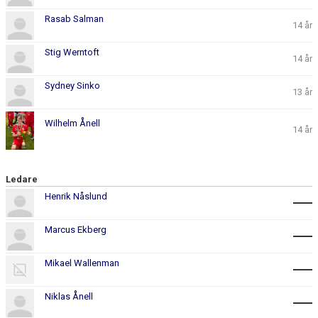
Rasab Salman
14 år
Stig Werntoft
14 år
Sydney Sinko
13 år
Wilhelm Ånell
14 år
Ledare
Henrik Nåslund
Marcus Ekberg
Mikael Wallenman
Niklas Ånell