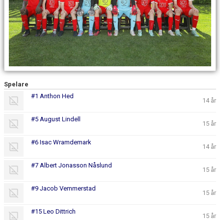
BILDGALLERI
DOKUMENT
KONTAKT
Spelare
#1 Anthon Hed
14 år
#5 August Lindell
15 år
#6 Isac Wramdemark
14 år
#7 Albert Jonasson Nåslund
15 år
#9 Jacob Vemmerstad
15 år
#15 Leo Dittrich
15 år