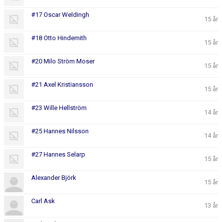
#17 Oscar Weldingh
15 år
#18 Otto Hindemith
15 år
#20 Milo Ström Moser
15 år
#21 Axel Kristiansson
15 år
#23 Wille Hellström
14 år
#25 Hannes Nilsson
14 år
#27 Hannes Selarp
15 år
Alexander Björk
15 år
Carl Ask
13 år