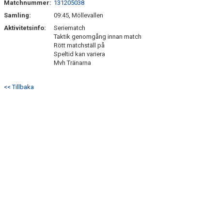
Matchnummer:
131205038
BILDGALLERI
Samling:
09:45, Möllevallen
DOKUMENT
Aktivitetsinfo:
Seriematch
Taktik genomgång innan match
Rött matchställ på
KONTAKT
Speltid kan variera
Mvh Tränarna
<< Tillbaka