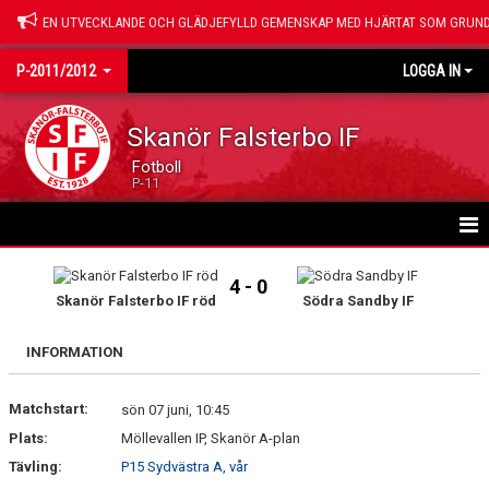
EN UTVECKLANDE OCH GLÄDJEFYLLD GEMENSKAP MED HJÄRTAT SOM GRUND
P-2011/2012
LOGGA IN
Skanör Falsterbo IF
Fotboll
P-11
HEM
4 - 0
Skanör Falsterbo IF röd
Södra Sandby IF
NYHETER
INFORMATION
KALENDER
Matchstart:
VÅRA SPELARE
sön 07 juni, 10:45
Plats:
Möllevallen IP, Skanör A-plan
GÄSTBOK
Tävling:
P15 Sydvästra A, vår