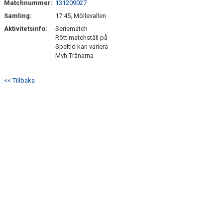
Matchnummer:
131209027
BILDGALLERI
Samling:
17:45, Möllevallen
DOKUMENT
Aktivitetsinfo:
Seriematch
Rött matchställ på
Speltid kan variera
KONTAKT
Mvh Tränarna
<< Tillbaka