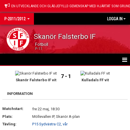
EN UTVECKLANDE OCH GLÄDJEFYLLD GEMENSKAP MED HJÄRTAT SOM GRUND
P-2011/2012
LOGGA IN
Skanör Falsterbo IF
Fotboll
P-11
HEM
7 - 1
Skanör Falsterbo IF vit
Kulladals FF vit
NYHETER
INFORMATION
KALENDER
Matchstart:
VÅRA SPELARE
fre 22 maj, 18:30
Plats:
Möllevallen IP, Skanör A-plan
GÄSTBOK
Tävling:
P15 Sydvästra C2, vår