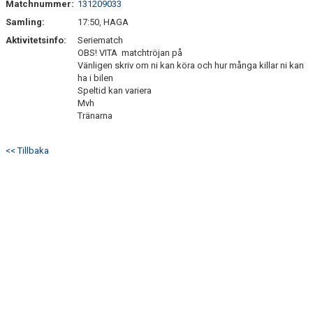
Matchnummer:
131209033
BILDGALLERI
Samling:
17:50, HAGA
DOKUMENT
Aktivitetsinfo:
Seriematch
OBS! VITA matchtröjan på
Vänligen skriv om ni kan köra och hur många killar ni kan
KONTAKT
ha i bilen
Speltid kan variera
Mvh
Tränarna
<< Tillbaka