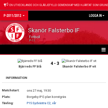
EN UTVECKLANDE OCH GLÄDJEFYLLD GEMENSKAP MED HJÄRTAT SOM GRUND
P-2011/2012
LOGGA IN
Skanör Falsterbo IF
Fotboll
P-11
HEM
4 - 3
Bjärreds FF blå
Skanör Falsterbo IF vit
NYHETER
INFORMATION
KALENDER
Matchstart:
VÅRA SPELARE
ons 27 maj, 19:30
Plats:
Borgeby IP E-plan konstgräs
GÄSTBOK
Tävling:
P15 Sydvästra C2, vår