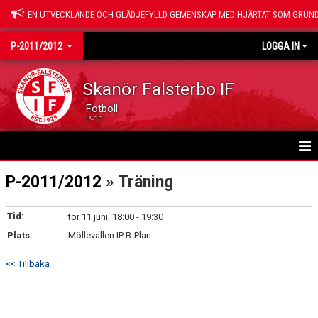
EN UTVECKLANDE OCH GLÄDJEFYLLD GEMENSKAP MED HJÄRTAT SOM GRUND
P-2011/2012
LOGGA IN
Skanör Falsterbo IF
Fotboll
P-11
HEM
P-2011/2012
» Träning
NYHETER
Tid:
tor 11 juni, 18:00 - 19:30
Plats:
KALENDER
Möllevallen IP B-Plan
<< Tillbaka
VÅRA SPELARE
GÄSTBOK