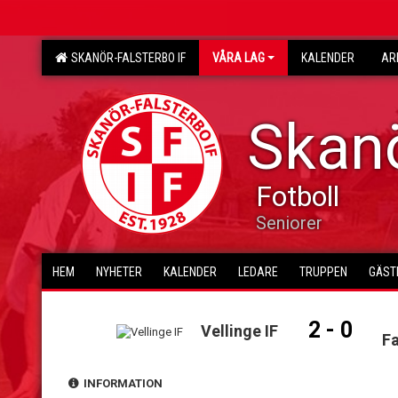
SKANÖR-FALSTERBO IF
VÅRA LAG
KALENDER
AR
Skanö
Fotboll
Seniorer
HEM
NYHETER
KALENDER
LEDARE
TRUPPEN
GÄST
2 - 0
Vellinge IF
Fa
INFORMATION