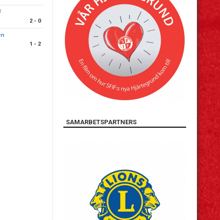
F
2 - 0
en
1 - 2
SAMARBETSPARTNERS