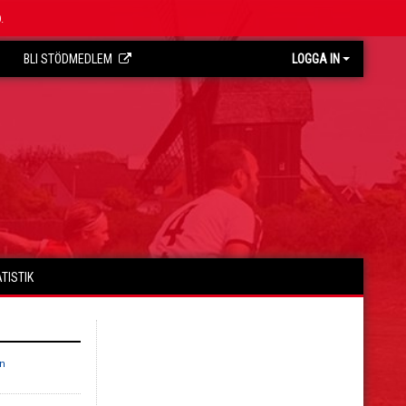
.
BLI STÖDMEDLEM
LOGGA IN
TISTIK
n