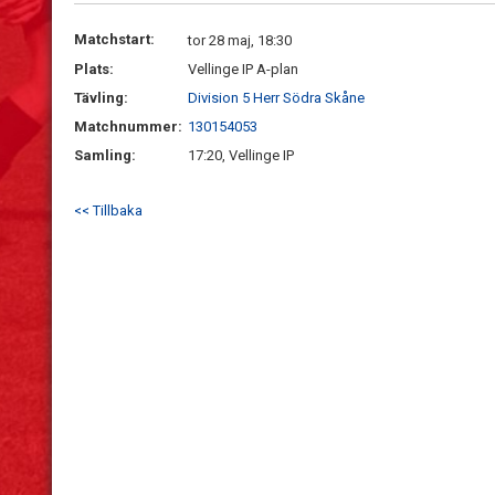
Matchstart:
tor 28 maj, 18:30
Plats:
Vellinge IP A-plan
Tävling:
Division 5 Herr Södra Skåne
Matchnummer:
130154053
Samling:
17:20, Vellinge IP
<< Tillbaka