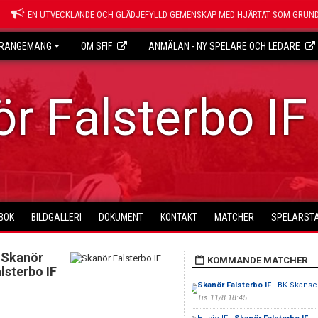
EN UTVECKLANDE OCH GLÄDJEFYLLD GEMENSKAP MED HJÄRTAT SOM GRUND
RANGEMANG
OM SFIF
ANMÄLAN - NY SPELARE OCH LEDARE
r Falsterbo IF
BOK
BILDGALLERI
DOKUMENT
KONTAKT
MATCHER
SPELARSTA
Skanör
KOMMANDE MATCHER
lsterbo IF
Skanör Falsterbo IF
- BK Skanse
Tis 11/8 18:45