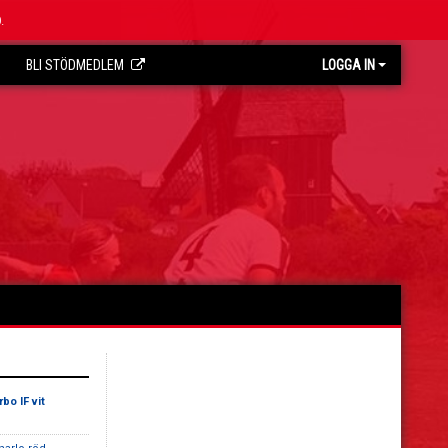
.
BLI STÖDMEDLEM
LOGGA IN
bo IF vit