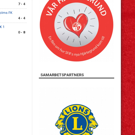
7 - 4
olms FK
4 - 4
IK 1
0 - 8
SAMARBETSPARTNERS