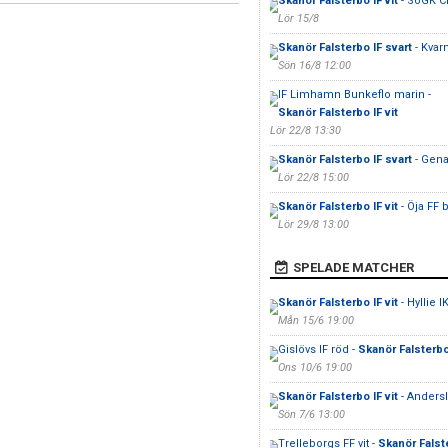
Skanör Falsterbo IF vit
- SoGK C
Lör 15/8
Skanör Falsterbo IF svart
- Kvarn
Sön 16/8 12:00
IF Limhamn Bunkeflo marin -
Skanör Falsterbo IF vit
Lör 22/8 13:30
Skanör Falsterbo IF svart
- Gena
Lör 22/8 15:00
Skanör Falsterbo IF vit
- Öja FF b
Lör 29/8 13:00
SPELADE MATCHER
Skanör Falsterbo IF vit
- Hyllie I
Mån 15/6 19:00
Gislövs IF röd -
Skanör Falsterbo 
Ons 10/6 19:00
Skanör Falsterbo IF vit
- Anders
Sön 7/6 13:00
Trelleborgs FF vit -
Skanör Falste