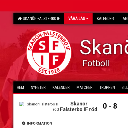
SKANÖR-FALSTERBO IF
VÅRA LAG
KALENDER
AR
Skanö
Fotboll
HEM
NYHETER
KALENDER
MATCHER
TRUPPEN
BIL
Skanör
0 - 8
Falsterbo IF röd
INFORMATION