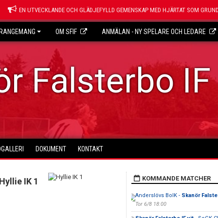
EN UTVECKLANDE OCH GLÄDJEFYLLD GEMENSKAP MED HJÄRTAT SOM GRUND
RANGEMANG
OM SFIF
ANMÄLAN - NY SPELARE OCH LEDARE
r Falsterbo IF
DGALLERI
DOKUMENT
KONTAKT
KOMMANDE MATCHER
Hyllie IK 1
Anderslövs BoIK -
Skanör Falster
Tor 6/8 18:00