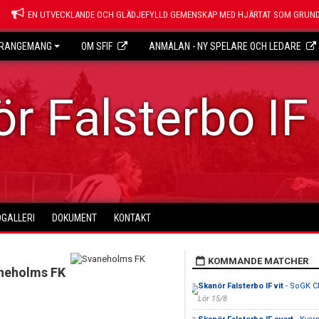
EN UTVECKLANDE OCH GLÄDJEFYLLD GEMENSKAP MED HJÄRTAT SOM GRUND
RANGEMANG
OM SFIF
ANMÄLAN - NY SPELARE OCH LEDARE
r Falsterbo IF
DGALLERI
DOKUMENT
KONTAKT
KOMMANDE MATCHER
neholms FK
Skanör Falsterbo IF vit
- SoGK C
Lör 15/8