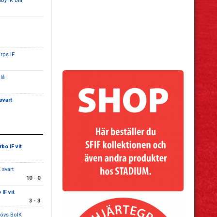
by IK blå
rps IF
lå
svart
bo IF vit
K svart
10 - 0
IF vit
3 - 3
lövs BoIK