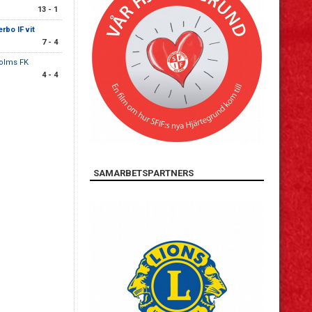
13 - 1
rbo IF vit
7 - 4
olms FK
4 - 4
SAMARBETSPARTNERS