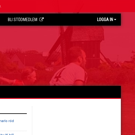
.
BLI STÖDMEDLEM
LOGGA IN
harlo röd