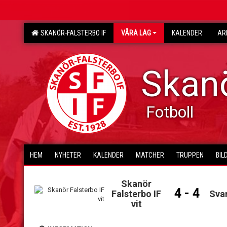
SKANÖR-FALSTERBO IF
VÅRA LAG
KALENDER
AR
Skanö
Fotboll
HEM
NYHETER
KALENDER
MATCHER
TRUPPEN
BIL
Skanör
4 - 4
Falsterbo IF
Sva
vit