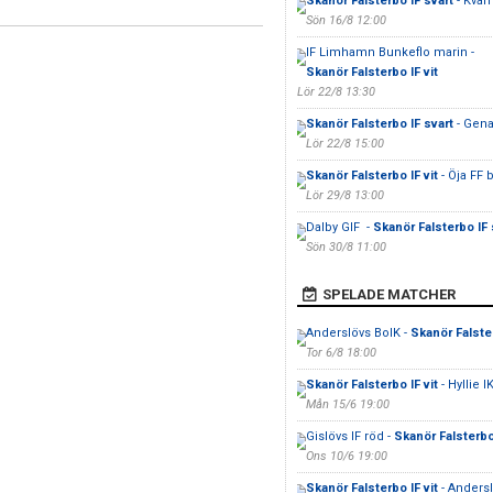
Skanör Falsterbo IF svart
- Kvarn
Sön 16/8 12:00
IF Limhamn Bunkeflo marin -
Skanör Falsterbo IF vit
Lör 22/8 13:30
Skanör Falsterbo IF svart
- Gena
Lör 22/8 15:00
Skanör Falsterbo IF vit
- Öja FF b
Lör 29/8 13:00
Dalby GIF -
Skanör Falsterbo IF 
Sön 30/8 11:00
SPELADE MATCHER
Anderslövs BoIK -
Skanör Falster
Tor 6/8 18:00
Skanör Falsterbo IF vit
- Hyllie I
Mån 15/6 19:00
Gislövs IF röd -
Skanör Falsterbo 
Ons 10/6 19:00
Skanör Falsterbo IF vit
- Anders