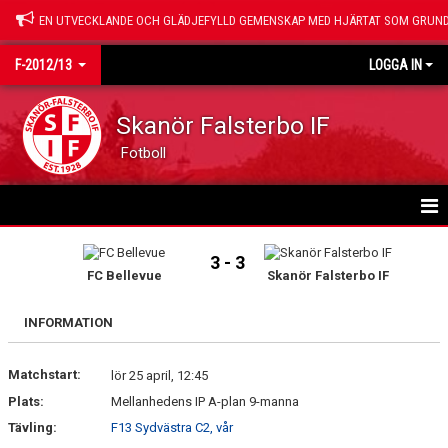
EN UTVECKLANDE OCH GLÄDJEFYLLD GEMENSKAP MED HJÄRTAT SOM GRUND
F-2012/13
LOGGA IN
Skanör Falsterbo IF
Fotboll
HEM
3 - 3
FC Bellevue
Skanör Falsterbo IF
NYHETER
INFORMATION
KALENDER
Matchstart:
MATCHER
lör 25 april, 12:45
Plats:
Mellanhedens IP A-plan 9-manna
TRUPPEN
Tävling:
F13 Sydvästra C2, vår