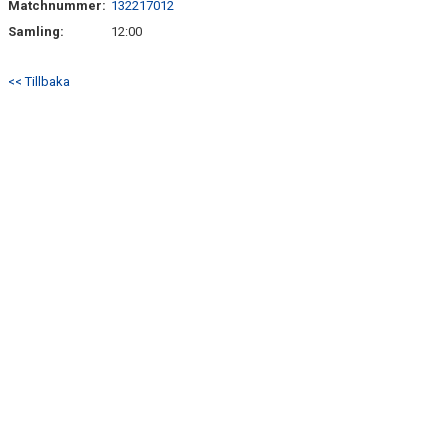
Matchnummer:
132217012
BILDGALLERI
Samling:
12:00
DOKUMENT
<< Tillbaka
KONTAKT