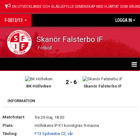
EN UTVECKLANDE OCH GLÄDJEFYLLD GEMENSKAP MED HJÄRTAT SOM GRUND
F-2012/13
LOGGA IN
Skanör Falsterbo IF
Fotboll
HEM
2 - 6
BK Höllviken
Skanör Falsterbo IF
NYHETER
INFORMATION
KALENDER
Matchstart:
MATCHER
fre 29 maj, 18:30
Plats:
Höllvikens IP K1 konstgräs 9-manna
TRUPPEN
Tävling:
F13 Sydvästra C2, vår