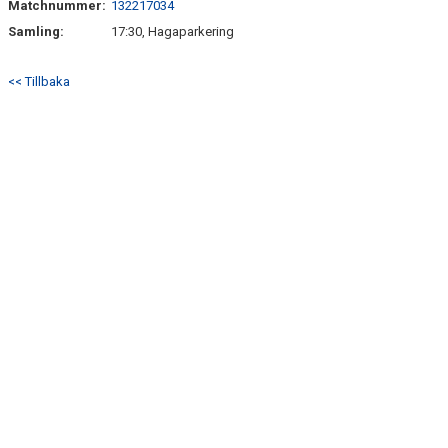
Matchnummer:
132217034
BILDGALLERI
Samling:
17:30, Hagaparkering
DOKUMENT
<< Tillbaka
KONTAKT