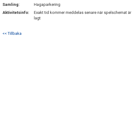
BILDGALLERI
Samling:
Hagaparkering
Aktivitetsinfo:
Exakt tid kommer meddelas senare när spelschemat är
DOKUMENT
lagt
KONTAKT
<< Tillbaka