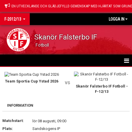
EN UTVECKLANDE OCH GLÄDJEFYLLD GEMENSKAP MED HJÄRTAT SOM GRUND
F-2012/13
LOGGA IN
Skanör Falsterbo IF
Fotboll
HEM
Team Sportia Cup Ystad 2026
vs
NYHETER
Skanör Falsterbo IF Fotboll -
F-12/13
KALENDER
INFORMATION
MATCHER
Matchstart:
lör 08 augusti, 09:00
TRUPPEN
Plats:
Sandskogens IP