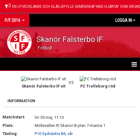
EN UTVECKLANDE OCH GLÄDJEFYLLD GEMENSKAP MED HJÄRTAT SOM GRUND
P/F 2016
LOGGA IN
Skanör Falsterbo IF
Fotboll
HEM
vs
Skanör Falsterbo IF vit
FC Trelleborg röd
NYHETER
INFORMATION
KALENDER
Matchstart:
MATCHER
lör 30 maj, 11:15
Plats:
Möllevallen IP, Skanör B-plan 7-manna 1
TRUPPEN
Tävling:
P10 Sydvästra B6, vår