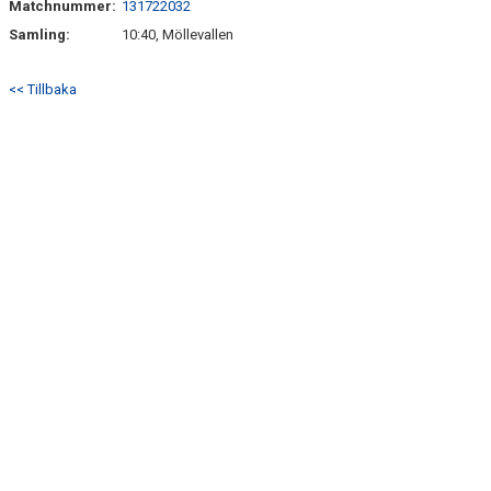
Matchnummer:
131722032
BILDGALLERI
Samling:
10:40, Möllevallen
DOKUMENT
<< Tillbaka
KONTAKT