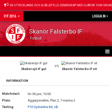
EN UTVECKLANDE OCH GLÄDJEFYLLD GEMENSKAP MED HJÄRTAT SOM GRUND
P/F 2016
LOGGA IN
Skanör Falsterbo IF
Fotboll
HEM
vs
Skabersjö IF gul
Skanör Falsterbo IF vit
NYHETER
INFORMATION
KALENDER
Matchstart:
MATCHER
lör 06 juni, 10:00
Plats:
Aggarpsvallen, Plan 2, 7-manna 2
TRUPPEN
Tävling:
P10 Sydvästra B6, vår