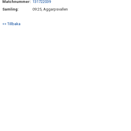
Matchnummer:
131722039
BILDGALLERI
Samling:
09:25, Aggarpsvallen
DOKUMENT
<< Tillbaka
KONTAKT