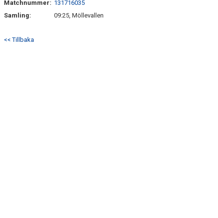
Matchnummer:
131716035
BILDGALLERI
Samling:
09:25, Möllevallen
DOKUMENT
<< Tillbaka
KONTAKT