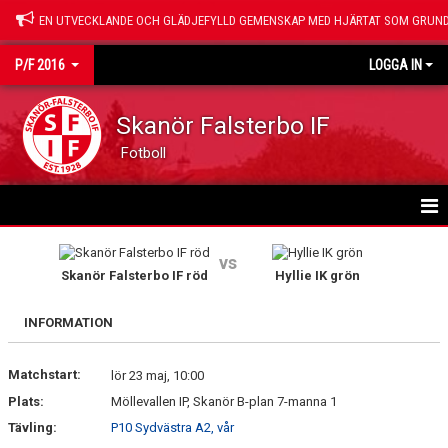
EN UTVECKLANDE OCH GLÄDJEFYLLD GEMENSKAP MED HJÄRTAT SOM GRUND
P/F 2016
LOGGA IN
Skanör Falsterbo IF
Fotboll
HEM
vs
Skanör Falsterbo IF röd
Hyllie IK grön
NYHETER
INFORMATION
KALENDER
Matchstart:
MATCHER
lör 23 maj, 10:00
Plats:
Möllevallen IP, Skanör B-plan 7-manna 1
TRUPPEN
Tävling:
P10 Sydvästra A2, vår