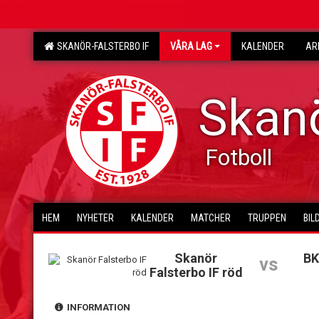
SKANÖR-FALSTERBO IF
VÅRA LAG
KALENDER
AR
Skanö
Fotboll
HEM
NYHETER
KALENDER
MATCHER
TRUPPEN
BIL
Skanör
BK
vs
Falsterbo IF röd
INFORMATION