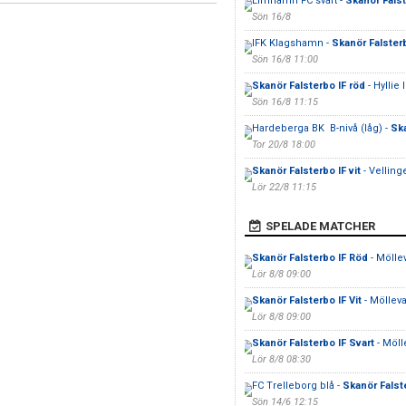
Limhamn FC svart -
Skanör Falst
Sön 16/8
IFK Klagshamn -
Skanör Falsterb
Sön 16/8 11:00
Skanör Falsterbo IF röd
- Hyllie 
Sön 16/8 11:15
Hardeberga BK B-nivå (låg) -
Ska
Tor 20/8 18:00
Skanör Falsterbo IF vit
- Vellinge
Lör 22/8 11:15
SPELADE MATCHER
Skanör Falsterbo IF Röd
- Mölle
Lör 8/8 09:00
Skanör Falsterbo IF Vit
- Möllev
Lör 8/8 09:00
Skanör Falsterbo IF Svart
- Möll
Lör 8/8 08:30
FC Trelleborg blå -
Skanör Falst
Sön 14/6 12:15