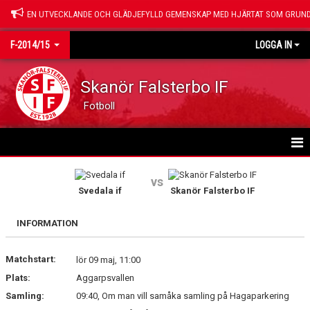
EN UTVECKLANDE OCH GLÄDJEFYLLD GEMENSKAP MED HJÄRTAT SOM GRUND
F-2014/15
LOGGA IN
Skanör Falsterbo IF
Fotboll
HEM
vs
Svedala if
Skanör Falsterbo IF
NYHETER
INFORMATION
KALENDER
Matchstart:
MATCHER
lör 09 maj, 11:00
Plats:
Aggarpsvallen
TRUPPEN
Samling:
09:40, Om man vill samåka samling på Hagaparkering