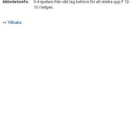
Aktivitetsinfo:
3-4 spelare från vårt lag behövs för att stärka upp F 12-
BILDGALLERI
13 i helgen.
DOKUMENT
<< Tillbaka
KONTAKT