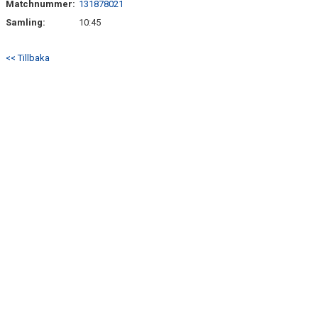
Matchnummer:
131878021
BILDGALLERI
Samling:
10:45
DOKUMENT
<< Tillbaka
KONTAKT