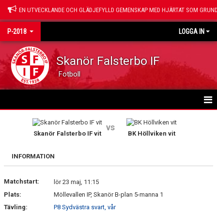
EN UTVECKLANDE OCH GLÄDJEFYLLD GEMENSKAP MED HJÄRTAT SOM GRUND
P-2018
LOGGA IN
Skanör Falsterbo IF
Fotboll
HEM
vs
Skanör Falsterbo IF vit
BK Höllviken vit
NYHETER
INFORMATION
KALENDER
Matchstart:
MATCHER
lör 23 maj, 11:15
Plats:
Möllevallen IP, Skanör B-plan 5-manna 1
TRUPPEN
Tävling:
P8 Sydvästra svart, vår