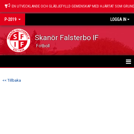
EN UTVECKLANDE OCH GLÄDJEFYLLD GEMENSKAP MED HJÄRTAT SOM GRUND
P-2019
LOGGA IN
Skanör Falsterbo IF
Fotboll
HEM
<< Tillbaka
NYHETER
KALENDER
MATCHER
TRUPPEN