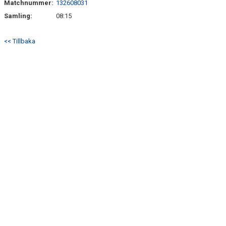
Matchnummer:
132608031
BILDGALLERI
Samling:
08:15
DOKUMENT
<< Tillbaka
KONTAKT