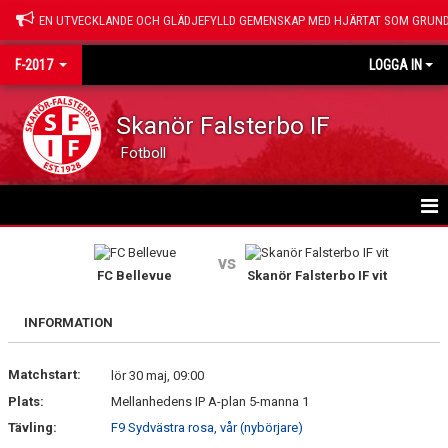
EN UTVECKLANDE OCH GLÄDJEFYLLD GEMENSKAP MED HJÄRTAT SOM GRUND
F-2017
LOGGA IN
Skanör Falsterbo IF
Fotboll
HEM
vs
FC Bellevue
Skanör Falsterbo IF vit
NYHETER
INFORMATION
KALENDER
Matchstart:
MATCHER
lör 30 maj, 09:00
Plats:
Mellanhedens IP A-plan 5-manna 1
TRUPPEN
Tävling:
F9 Sydvästra rosa, vår (nybörjare)