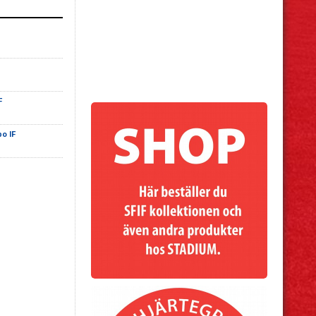
F
o IF