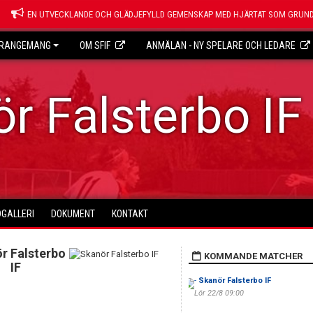
EN UTVECKLANDE OCH GLÄDJEFYLLD GEMENSKAP MED HJÄRTAT SOM GRUND
RANGEMANG
OM SFIF
ANMÄLAN - NY SPELARE OCH LEDARE
r Falsterbo IF
DGALLERI
DOKUMENT
KONTAKT
r Falsterbo
KOMMANDE MATCHER
IF
-
Skanör Falsterbo IF
Lör 22/8 09:00