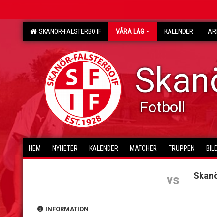
SKANÖR-FALSTERBO IF
VÅRA LAG
KALENDER
AR
Skanö
Fotboll
HEM
NYHETER
KALENDER
MATCHER
TRUPPEN
BIL
Skanö
vs
INFORMATION