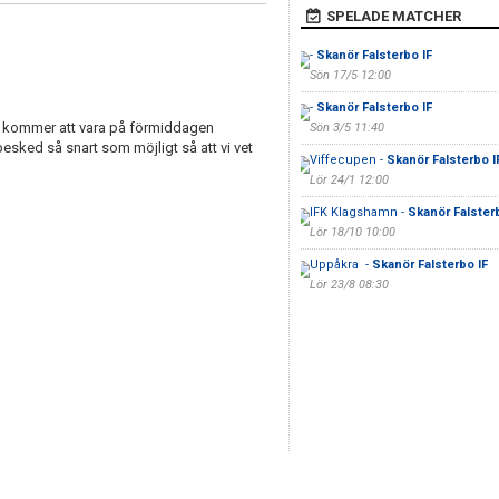
SPELADE MATCHER
-
Skanör Falsterbo IF
Sön 17/5 12:00
-
Skanör Falsterbo IF
det kommer att vara på förmiddagen
Sön 3/5 11:40
esked så snart som möjligt så att vi vet
Viffecupen -
Skanör Falsterbo I
Lör 24/1 12:00
IFK Klagshamn -
Skanör Falsterb
Lör 18/10 10:00
Uppåkra -
Skanör Falsterbo IF
Lör 23/8 08:30