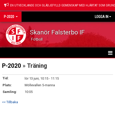
EN UTVECKLANDE OCH GLÄDJEFYLLD GEMENSKAP MED HJÄRTAT SOM GRUND
P-2020
LOGGA IN
Skanör Falsterbo IF
Fotboll
HEM
P-2020
» Träning
NYHETER
Tid:
lör 13 juni, 10:15 - 11:15
Plats:
KALENDER
Möllevallen 5-manna
Samling:
10:05
MATCHER
<< Tillbaka
TRUPPEN