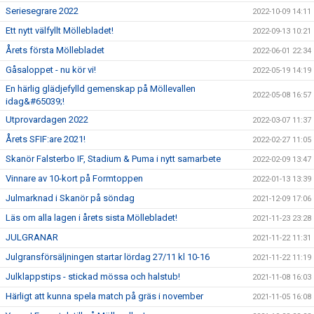
Seriesegrare 2022
2022-10-09 14:11
Ett nytt välfyllt Möllebladet!
2022-09-13 10:21
Årets första Möllebladet
2022-06-01 22:34
Gåsaloppet - nu kör vi!
2022-05-19 14:19
En härlig glädjefylld gemenskap på Möllevallen
2022-05-08 16:57
idag&#65039;!
Utprovardagen 2022
2022-03-07 11:37
Årets SFIF:are 2021!
2022-02-27 11:05
Skanör Falsterbo IF, Stadium & Puma i nytt samarbete
2022-02-09 13:47
Vinnare av 10-kort på Formtoppen
2022-01-13 13:39
Julmarknad i Skanör på söndag
2021-12-09 17:06
Läs om alla lagen i årets sista Möllebladet!
2021-11-23 23:28
JULGRANAR
2021-11-22 11:31
Julgransförsäljningen startar lördag 27/11 kl 10-16
2021-11-22 11:19
Julklappstips - stickad mössa och halstub!
2021-11-08 16:03
Härligt att kunna spela match på gräs i november
2021-11-05 16:08