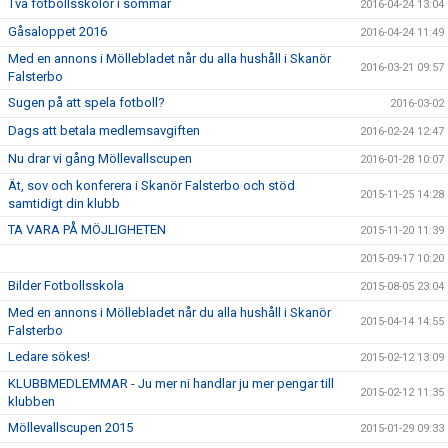
Två fotbollsskolor i sommar
2016-04-24 13:04
Gåsaloppet 2016
2016-04-24 11:49
Med en annons i Möllebladet når du alla hushåll i Skanör
2016-03-21 09:57
Falsterbo
Sugen på att spela fotboll?
2016-03-02
Dags att betala medlemsavgiften
2016-02-24 12:47
Nu drar vi gång Möllevallscupen
2016-01-28 10:07
Ät, sov och konferera i Skanör Falsterbo och stöd
2015-11-25 14:28
samtidigt din klubb
TA VARA PÅ MÖJLIGHETEN
2015-11-20 11:39
2015-09-17 10:20
Bilder Fotbollsskola
2015-08-05 23:04
Med en annons i Möllebladet når du alla hushåll i Skanör
2015-04-14 14:55
Falsterbo
Ledare sökes!
2015-02-12 13:09
KLUBBMEDLEMMAR - Ju mer ni handlar ju mer pengar till
2015-02-12 11:35
klubben
Möllevallscupen 2015
2015-01-29 09:33