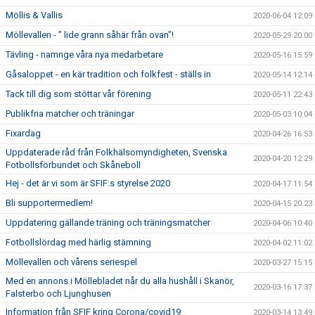
Möllis & Vallis
2020-06-04 12:09
Möllevallen - ” lide grann såhär från ovan”!
2020-05-29 20:00
Tävling - namnge våra nya medarbetare
2020-05-16 15:59
Gåsaloppet - en kär tradition och folkfest - ställs in
2020-05-14 12:14
Tack till dig som stöttar vår förening
2020-05-11 22:43
Publikfria matcher och träningar
2020-05-03 10:04
Fixardag
2020-04-26 16:53
Uppdaterade råd från Folkhälsomyndigheten, Svenska
2020-04-20 12:29
Fotbollsförbundet och Skåneboll
Hej - det är vi som är SFIF:s styrelse 2020
2020-04-17 11:54
Bli supportermedlem!
2020-04-15 20:23
Uppdatering gällande träning och träningsmatcher
2020-04-06 10:40
Fotbollslördag med härlig stämning
2020-04-02 11:02
Möllevallen och vårens seriespel
2020-03-27 15:15
Med en annons i Möllebladet når du alla hushåll i Skanör,
2020-03-16 17:37
Falsterbo och Ljunghusen
Information från SFIF kring Corona/covid19
2020-03-14 13:49