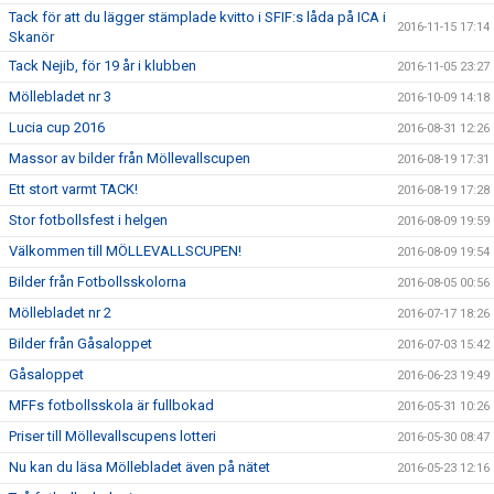
Tack för att du lägger stämplade kvitto i SFIF:s låda på ICA i
2016-11-15 17:14
Skanör
Tack Nejib, för 19 år i klubben
2016-11-05 23:27
Möllebladet nr 3
2016-10-09 14:18
Lucia cup 2016
2016-08-31 12:26
Massor av bilder från Möllevallscupen
2016-08-19 17:31
Ett stort varmt TACK!
2016-08-19 17:28
Stor fotbollsfest i helgen
2016-08-09 19:59
Välkommen till MÖLLEVALLSCUPEN!
2016-08-09 19:54
Bilder från Fotbollsskolorna
2016-08-05 00:56
Möllebladet nr 2
2016-07-17 18:26
Bilder från Gåsaloppet
2016-07-03 15:42
Gåsaloppet
2016-06-23 19:49
MFFs fotbollsskola är fullbokad
2016-05-31 10:26
Priser till Möllevallscupens lotteri
2016-05-30 08:47
Nu kan du läsa Möllebladet även på nätet
2016-05-23 12:16