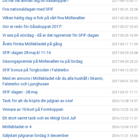
Du har väl anmält dig till Gåsaloppet?
2017-06-15 00:11
Fira nationaldagen med SFIF
2017-05-31 22:58
Vilken härlig dag vi fick på vårt fina Möllevallen
2017-05-28 23:55
Gör er redo för Gåsaloppet 2017!
2017-05-27 23:43
Vi ses på söndag - då är det nypremiär för SFIF-dagen
2017-05-25 10:09
Årets första Möllebladet på gång
2017-05-11 11:50
SFIF-dagen 28 maj kl 11-14
2017-04-29 23:08
Säsongspremiär på Möllevallen nu på lördag
2017-04-20 23:22
SFIF bonus på Torgboden i Falsterbo
2017-04-12 20:57
Med en annons i Möllebladet når du alla hushåll i Skanör,
2017-04-01 23:30
Falsterbo och Ljunghusen
SFIF dagen - 28 maj
2017-03-31 11:11
Tack för att du köpte din julgran av oss!
2016-12-28 14:27
Vinnare av 10-kort på Formtoppen
2016-12-25 16:20
Ett stort varmt tack och en riktigt God Jul!
2016-12-22 11:51
Möllebladet nr 4
2016-12-04 15:07
Säljstart julgranar lördag 3 december
2016-11-21 14:56