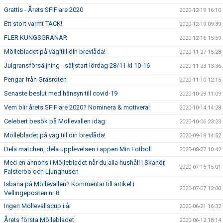
Grattis - Årets SFIF:are 2020
2020-12-19 16:10
Ett stort varmt TACK!
2020-12-19 09:39
FLER KUNGSGRANAR
2020-12-16 15:59
Möllebladet på väg till din brevlåda!
2020-11-27 15:28
Julgransförsäljning - säljstart lördag 28/11 kl 10-16
2020-11-23 13:36
Pengar från Gräsroten
2020-11-10 12:15
Senaste beslut med hänsyn till covid-19
2020-10-29 11:09
Vem blir årets SFIF:are 2020? Nominera & motivera!
2020-10-14 14:28
Celebert besök på Möllevallen idag
2020-10-06 23:23
Möllebladet på väg till din brevlåda!
2020-09-18 14:52
Dela matchen, dela upplevelsen i appen Min Fotboll
2020-08-27 10:42
Med en annons i Möllebladet når du alla hushåll i Skanör,
2020-07-15 15:01
Falsterbo och Ljunghusen
Isbana på Möllevallen? Kommentar till artikel i
2020-07-07 12:00
Vellingeposten nr 8
Ingen Möllevallscup i år
2020-06-21 16:32
Årets första Möllebladet
2020-06-12 18:14