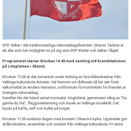
MÖLLEBLADET
SFIF PROFILER & MINNEN
BILDGALLERI
GÅSALOPPET
SFIF deltar i det traditionsenliga nationaldagsfirandet i Skanör. Tanken är
att alla som har möjlighet tar på sig sina SFIF kläder och deltar i tåget.
HITTA HIT
Programmet startar klockan 14.45 med samling vid brandstationen
på Lotsplatsen i Skanör.
FÖRSÄKRING
Klockan 15.00 är det avmarsch under ledning av fyra blåsorkestrar från
PROFILPRODUKTER
Vellinge kulturskola Artisten. Väl framme vid rådhuset så blir det först
välkomsttal av Anders Hansson, ordförande för kommittén för firandet av
Sveriges nationaldag.
BLI STÖDMEDLEM
Därefter blir det bland annat trumsalut, högtidstal, gemensam sång av "Du
gamla du fria", flaggöverlämning och musik av Vellinge musikkår. Det
MEDLEMSERBJUDANDEN
bjuds på kaffe, saft och bullar på torget.
TRÄNINGSTIPS
Klockan 17.00 avslutas dagen med konsert i Skanörs kyrka. Uppträder gör
stråkorkestrar, ensembler och solister från Vellinge kulturskola. Fri entré.