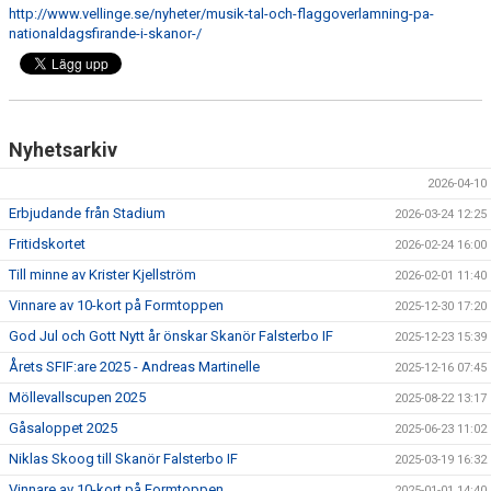
ÅRETS SFIF:ARE
http://www.vellinge.se/nyheter/musik-tal-och-flaggoverlamning-pa-
nationaldagsfirande-i-skanor-/
SFIF-HYMNEN
INFO MÖTANDE UNGDOMSLAG
Nyhetsarkiv
2026-04-10
Erbjudande från Stadium
2026-03-24 12:25
Fritidskortet
2026-02-24 16:00
Till minne av Krister Kjellström
2026-02-01 11:40
Vinnare av 10-kort på Formtoppen
2025-12-30 17:20
God Jul och Gott Nytt år önskar Skanör Falsterbo IF
2025-12-23 15:39
Årets SFIF:are 2025 - Andreas Martinelle
2025-12-16 07:45
Möllevallscupen 2025
2025-08-22 13:17
Gåsaloppet 2025
2025-06-23 11:02
Niklas Skoog till Skanör Falsterbo IF
2025-03-19 16:32
Vinnare av 10-kort på Formtoppen
2025-01-01 14:40