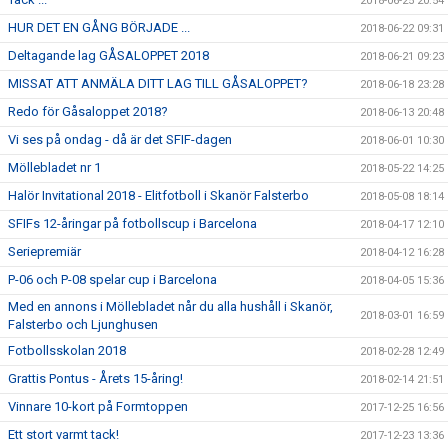
2018-06-25 20:54
HUR DET EN GÅNG BÖRJADE ...
2018-06-22 09:31
Deltagande lag GÅSALOPPET 2018
2018-06-21 09:23
MISSAT ATT ANMÄLA DITT LAG TILL GÅSALOPPET?
2018-06-18 23:28
Redo för Gåsaloppet 2018?
2018-06-13 20:48
Vi ses på ondag - då är det SFIF-dagen
2018-06-01 10:30
Möllebladet nr 1
2018-05-22 14:25
Halör Invitational 2018 - Elitfotboll i Skanör Falsterbo
2018-05-08 18:14
SFIFs 12-åringar på fotbollscup i Barcelona
2018-04-17 12:10
Seriepremiär
2018-04-12 16:28
P-06 och P-08 spelar cup i Barcelona
2018-04-05 15:36
Med en annons i Möllebladet når du alla hushåll i Skanör,
2018-03-01 16:59
Falsterbo och Ljunghusen
Fotbollsskolan 2018
2018-02-28 12:49
Grattis Pontus - Årets 15-åring!
2018-02-14 21:51
Vinnare 10-kort på Formtoppen
2017-12-25 16:56
Ett stort varmt tack!
2017-12-23 13:36