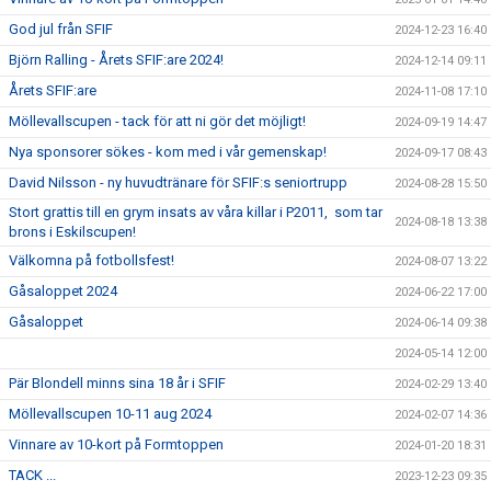
God jul från SFIF
2024-12-23 16:40
Björn Ralling - Årets SFIF:are 2024!
2024-12-14 09:11
Årets SFIF:are
2024-11-08 17:10
Möllevallscupen - tack för att ni gör det möjligt!
2024-09-19 14:47
Nya sponsorer sökes - kom med i vår gemenskap!
2024-09-17 08:43
David Nilsson - ny huvudtränare för SFIF:s seniortrupp
2024-08-28 15:50
Stort grattis till en grym insats av våra killar i P2011, som tar
2024-08-18 13:38
brons i Eskilscupen!
Välkomna på fotbollsfest!
2024-08-07 13:22
Gåsaloppet 2024
2024-06-22 17:00
Gåsaloppet
2024-06-14 09:38
2024-05-14 12:00
Pär Blondell minns sina 18 år i SFIF
2024-02-29 13:40
Möllevallscupen 10-11 aug 2024
2024-02-07 14:36
Vinnare av 10-kort på Formtoppen
2024-01-20 18:31
TACK ...
2023-12-23 09:35