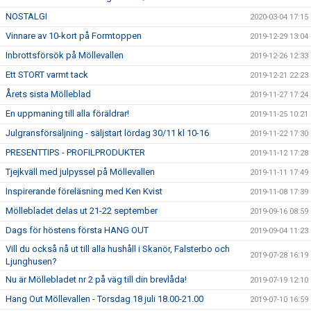
NOSTALGI
2020-03-04 17:15
Vinnare av 10-kort på Formtoppen
2019-12-29 13:04
Inbrottsförsök på Möllevallen
2019-12-26 12:33
Ett STORT varmt tack
2019-12-21 22:23
Årets sista Mölleblad
2019-11-27 17:24
En uppmaning till alla föräldrar!
2019-11-25 10:21
Julgransförsäljning - säljstart lördag 30/11 kl 10-16
2019-11-22 17:30
PRESENTTIPS - PROFILPRODUKTER
2019-11-12 17:28
Tjejkväll med julpyssel på Möllevallen
2019-11-11 17:49
Inspirerande föreläsning med Ken Kvist
2019-11-08 17:39
Möllebladet delas ut 21-22 september
2019-09-16 08:59
Dags för höstens första HANG OUT
2019-09-04 11:23
Vill du också nå ut till alla hushåll i Skanör, Falsterbo och
2019-07-28 16:19
Ljunghusen?
Nu är Möllebladet nr 2 på väg till din brevlåda!
2019-07-19 12:10
Hang Out Möllevallen - Torsdag 18 juli 18.00-21.00
2019-07-10 16:59