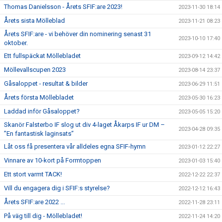
Thomas Danielsson - Årets SFIF:are 2023!
2023-11-30 18:14
Årets sista Mölleblad
2023-11-21 08:23
Årets SFIF:are - vi behöver din nominering senast 31
2023-10-10 17:40
oktober.
Ett fullspäckat Möllebladet
2023-09-12 14:42
Möllevallscupen 2023
2023-08-14 23:37
Gåsaloppet - resultat & bilder
2023-06-29 11:51
Årets första Möllebladet
2023-05-30 16:23
Laddad inför Gåsaloppet?
2023-05-05 15:20
Skanör Falsterbo IF slog ut div 4-laget Åkarps IF ur DM –
2023-04-28 09:35
”En fantastisk laginsats”
Låt oss få presentera vår alldeles egna SFIF-hymn
2023-01-12 22:27
Vinnare av 10-kort på Formtoppen
2023-01-03 15:40
Ett stort varmt TACK!
2022-12-22 22:37
Vill du engagera dig i SFIF:s styrelse?
2022-12-12 16:43
Årets SFIF:are 2022 ...
2022-11-28 23:11
På väg till dig - Möllebladet!
2022-11-24 14:20