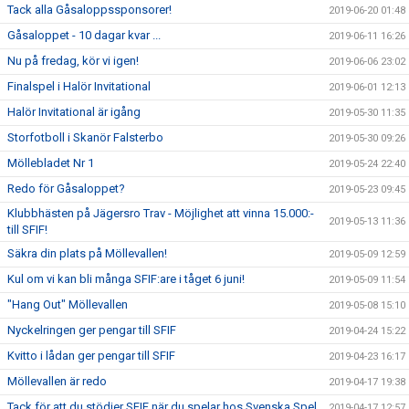
Tack alla Gåsaloppssponsorer!
2019-06-20 01:48
Gåsaloppet - 10 dagar kvar ...
2019-06-11 16:26
Nu på fredag, kör vi igen!
2019-06-06 23:02
Finalspel i Halör Invitational
2019-06-01 12:13
Halör Invitational är igång
2019-05-30 11:35
Storfotboll i Skanör Falsterbo
2019-05-30 09:26
Möllebladet Nr 1
2019-05-24 22:40
Redo för Gåsaloppet?
2019-05-23 09:45
Klubbhästen på Jägersro Trav - Möjlighet att vinna 15.000:-
2019-05-13 11:36
till SFIF!
Säkra din plats på Möllevallen!
2019-05-09 12:59
Kul om vi kan bli många SFIF:are i tåget 6 juni!
2019-05-09 11:54
"Hang Out" Möllevallen
2019-05-08 15:10
Nyckelringen ger pengar till SFIF
2019-04-24 15:22
Kvitto i lådan ger pengar till SFIF
2019-04-23 16:17
Möllevallen är redo
2019-04-17 19:38
Tack för att du stödjer SFIF när du spelar hos Svenska Spel
2019-04-17 12:57