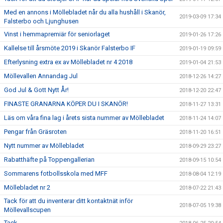
Med en annons i Möllebladet når du alla hushåll i Skanör,
2019-03-09 17:34
Falsterbo och Ljunghusen
Vinst i hemmapremiär för seniorlaget
2019-01-26 17:26
Kallelse till årsmöte 2019 i Skanör Falsterbo IF
2019-01-19 09:59
Efterlysning extra ex av Möllebladet nr 4 2018
2019-01-04 21:53
Möllevallen Annandag Jul
2018-12-26 14:27
God Jul & Gott Nytt År!
2018-12-20 22:47
FINASTE GRANARNA KÖPER DU I SKANÖR!
2018-11-27 13:31
Läs om våra fina lag i årets sista nummer av Möllebladet
2018-11-24 14:07
Pengar från Gräsroten
2018-11-20 16:51
Nytt nummer av Möllebladet
2018-09-29 23:27
Rabatthäfte på Toppengallerian
2018-09-15 10:54
Sommarens fotbollsskola med MFF
2018-08-04 12:19
Möllebladet nr 2
2018-07-22 21:43
Tack för att du inventerar ditt kontaktnät inför
2018-07-05 19:38
Möllevallscupen
Tack ...