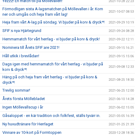
Yezzz! En match till på Möllevallen!
2021-10-28 22:23
Förmodligen sista A-lagsmatchen på Möllevallen i år. Kom
2021-10-07 08:53
ner och umgås och heja fram vårt lag!
Heja fram vårt A-lag på söndag. Vi bjuder på korv & dryck*!
2021-09-29 10:19
SFIF:s nya Hjärtegrund
2021-09-24 08:28
Hemmamatch för vårt herrlag - vi bjuder på korv & dryck!
2021-09-22 12:11
Nominera till Årets SFIF:are 2021!
2021-09-15 16:21
Håll utkik i brevlådan!
2021-09-15 15:06
Dags igen med hemmamatch för vårt herrlag - vi bjuder på
2021-09-08 12:33
korv & dryck*!
Häng på och heja fram vårt herrlag - vi bjuder på korv &
2021-08-25 18:30
dryck*!
Trevlig sommar!
2021-06-25 12:00
Årets första Möllebladet
2021-06-10 14:28
Ingen Möllevallscup i år
2021-06-02 15:05
Gåsaloppet - en kär tradition och folkfest, ställs tyvärr in.
2021-05-05 16:39
Ny huvudtränare för Herrlaget
2021-01-25 21:39
Vinnare av 10-kort på Formtoppen
2020-12-28 18:36