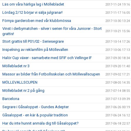
Läs om våra härliga lag i Möllebladet
2017-11-24 19:16
Lördag 2/12 börjar vi sälja julgranar!
2017-11-17 16:05
Förnya garderoben med vår klubbmössa
2017-10-30 13:24
Vinst i derbymatchen - silver i serien för våra Juniorer - Stort
2017-10-21 15:56
grattis!
Stort grattis till P01/02 - Seriesegrare
2017-10-14 17:26
Inspelning av reklamfilm på Möllevallen
2017-10-06 17:13
Halör Cup växer - samarbete med SFIF och Vellinge IF
2017-09-30 18:34
Möllebladet nr 3
2017-09-20 11:40
Massor av bilder från Fotbollsskolan och Möllevallscupen
2017-09-02 17:21
MÖLLEVALLSCUPEN
2017-08-05 14:35
Möllebladet nr 2 på gång
2017-07-14 08:55
Barcelona
2017-07-13 09:39
Segrare i Gåsaloppet - Gundes Adepter
2017-06-26 00:19
Gåsaloppet - en kär & populär tradition
2017-06-24 16:12
Har du inte hunnit anmäla dig till Gåsaloppet?
2017-06-18 22:57