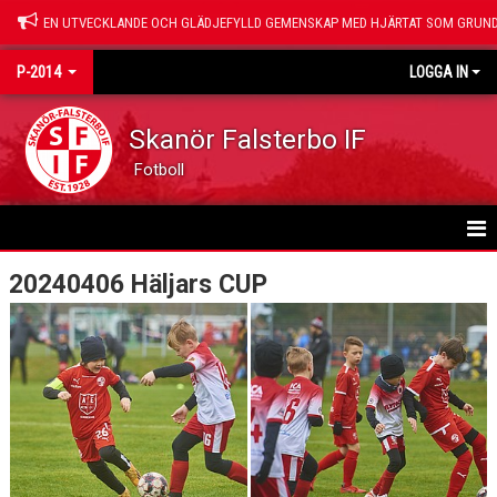
EN UTVECKLANDE OCH GLÄDJEFYLLD GEMENSKAP MED HJÄRTAT SOM GRUND
P-2014
LOGGA IN
Skanör Falsterbo IF
Fotboll
HEM
20240406 Häljars CUP
NYHETER
KALENDER
MATCHER
TRUPPEN