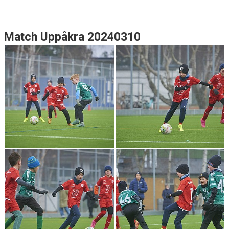
Match Uppåkra 20240310