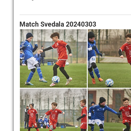
Match Svedala 20240303