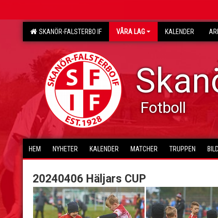
SKANÖR-FALSTERBO IF
VÅRA LAG
KALENDER
AR
Skanö
Fotboll
HEM
NYHETER
KALENDER
MATCHER
TRUPPEN
BIL
20240406 Häljars CUP