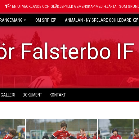
EN UTVECKLANDE OCH GLÄDJEFYLLD GEMENSKAP MED HJÄRTAT SOM GRUND
RANGEMANG
OM SFIF
ANMÄLAN - NY SPELARE OCH LEDARE
r Falsterbo IF
DGALLERI
DOKUMENT
KONTAKT