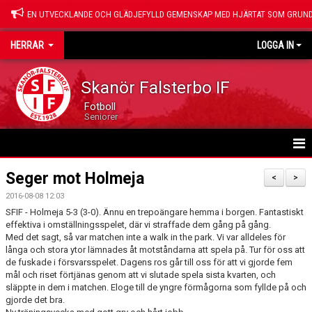
EN UTVECKLANDE OCH GLÄDJEFYLLD GEMENSKAP MED HJÄRTAT SOM GRUND
HERRAR
LOGGA IN
Skanör Falsterbo IF
Fotboll
Seniorer
HEM
Seger mot Holmeja
<
>
2016-08-08 12:03
NYHETER
SFIF - Holmeja 5-3 (3-0). Ännu en trepoängare hemma i borgen. Fantastiskt
effektiva i omställningsspelet, där vi straffade dem gång på gång.
KALENDER
Med det sagt, så var matchen inte a walk in the park. Vi var alldeles för
långa och stora ytor lämnades åt motståndarna att spela på. Tur för oss att
LEDARE
de fuskade i försvarsspelet. Dagens ros går till oss för att vi gjorde fem
mål och riset förtjänas genom att vi slutade spela sista kvarten, och
släppte in dem i matchen. Eloge till de yngre förmågorna som fyllde på och
TRUPPEN
gjorde det bra.