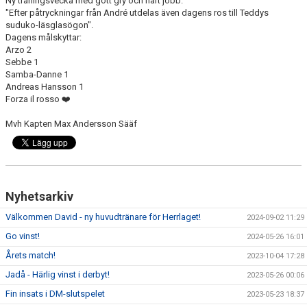
Ny träningsvecka med gott gry och hårt jobb.
GÄSTBOK
"Efter påtryckningar från André utdelas även dagens ros till Teddys
suduko-läsglasögon".
Dagens målskyttar:
BILDGALLERI
Arzo 2
Sebbe 1
DOKUMENT
Samba-Danne 1
Andreas Hansson 1
KONTAKT
Forza il rosso ❤️
Mvh Kapten Max Andersson Sääf
MATCHER
SPELARSTATISTIK
Nyhetsarkiv
Välkommen David - ny huvudtränare för Herrlaget!
2024-09-02 11:29
Go vinst!
2024-05-26 16:01
Årets match!
2023-10-04 17:28
Jadå - Härlig vinst i derbyt!
2023-05-26 00:06
Fin insats i DM-slutspelet
2023-05-23 18:37