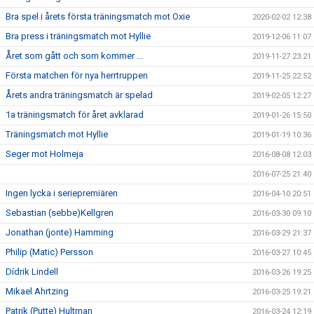
Bra spel i årets första träningsmatch mot Oxie
2020-02-02 12:38
Bra press i träningsmatch mot Hyllie
2019-12-06 11:07
Året som gått och som kommer ...
2019-11-27 23:21
Första matchen för nya herrtruppen
2019-11-25 22:52
Årets andra träningsmatch är spelad
2019-02-05 12:27
1a träningsmatch för året avklarad
2019-01-26 15:50
Träningsmatch mot Hyllie
2019-01-19 10:36
Seger mot Holmeja
2016-08-08 12:03
2016-07-25 21:40
Ingen lycka i seriepremiären
2016-04-10 20:51
Sebastian (sebbe)Kellgren
2016-03-30 09:10
Jonathan (jonte) Hamming
2016-03-29 21:37
Philip (Matic) Persson
2016-03-27 10:45
Dídrik Lindell
2016-03-26 19:25
Mikael Ahrtzing
2016-03-25 19:21
Patrik (Putte) Hultman
2016-03-24 12:19