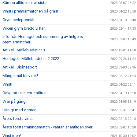
Kämpa alltid in i det sista!
2023-05-07 23:22
Vinst i premiärmatchen på gräs!
2023-04-22 15:58
Grym seriepremiär!
2023-04-10 09:48
Vilken grym bredd vi har!
2023-02-14 17:33
Info från Herrlaget och summering av helgens
2023-02-07 16:49
premiärmatcher
Artikel i Möllebladet nr 3
2022-12-01 11:58
Herrlaget i Möllebladet nr 2 2022
2022-09-26 11:24
Artikel i Skånesport
2022-09-03 09:36
Många mål blev det!
2022-05-12 21:23
Vinst!
2022-04-22 08:11
Oavgjort i seriepremiären
2022-04-19 18:20
Vi är på gång!
2022-04-05 18:19
Härligt med vinster!
2022-03-31 08:41
Årets första vinst!
2022-02-13 20:13
Årets första träningsmatch - väntan är äntligen över!
2022-02-07 18:28
Vinst igen!
2021-10-30 19:02