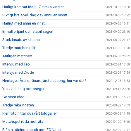
Härligt kämpat idag - 7:e raka vinsten!
2021-10-09 18:58
Riktigt bra spel idag gav ännu en vinst!
2021-10-03 17:22
Härligt med ännu en vinst!
2021-09-25 16:41
En välförtjänt och stabil seger!
2021-09-20 23:10
Stark insats av killarna!
2021-08-29 21:17
Tredje matchen gillt!
2021-07-05 11:20
Äntligen matcher!
2021-06-08 20:02
Intervju med Teo
2021-02-24 17:58
Intervju med Didde
2021-02-24 17:54
Herrlaget: Årets tränare, årets säsong, hur var det?
2020-12-08 16:33
Yezzz - härlig bortaseger!
2020-09-13 20:50
Go vinst idag!
2020-09-05 16:27
Tredje raka vinsten
2020-08-22 17:09
Fler foto hittar du i vårt bildgalleri
2020-08-05 11:48
Matchspel röda mot vita
2020-04-20 18:10
Blåsig träningsmatch mot FC Näset
2020-02-09 17:17