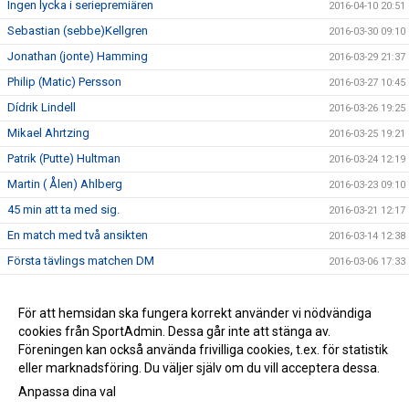
Ingen lycka i seriepremiären
2016-04-10 20:51
Sebastian (sebbe)Kellgren
2016-03-30 09:10
Jonathan (jonte) Hamming
2016-03-29 21:37
Philip (Matic) Persson
2016-03-27 10:45
Dídrik Lindell
2016-03-26 19:25
Mikael Ahrtzing
2016-03-25 19:21
Patrik (Putte) Hultman
2016-03-24 12:19
Martin ( Ålen) Ahlberg
2016-03-23 09:10
45 min att ta med sig.
2016-03-21 12:17
En match med två ansikten
2016-03-14 12:38
Första tävlings matchen DM
2016-03-06 17:33
Säsongen tar fart för seniorerna.
2016-03-04 09:41
DM 2016
För att hemsidan ska fungera korrekt använder vi nödvändiga
2016-02-24 11:04
cookies från SportAdmin. Dessa går inte att stänga av.
Sista träningen på gräs
2015-10-18 23:33
Föreningen kan också använda frivilliga cookies, t.ex. för statistik
eller marknadsföring. Du väljer själv om du vill acceptera dessa.
Anpassa dina val