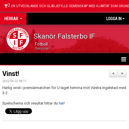
EN UTVECKLANDE OCH GLÄDJEFYLLD GEMENSKAP MED HJÄRTAT SOM GRUND
HERRAR
LOGGA IN
Skanör Falsterbo IF
Fotboll
Seniorer
HEM
Vinst!
<
>
2022-04-22 08:11
NYHETER
Härlig vinst i premiärmatchen för U-laget hemma mot Västra Ingelstad med
3-2.
KALENDER
Spelschema och resultat hittar du
här
!
LEDARE
TRUPPEN