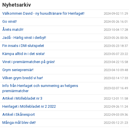
GÄSTBOK
Nyhetsarkiv
Välkommen David - ny huvudtränare för Herrlaget!
2024-09-02 11:29
BILDGALLERI
Go vinst!
2024-05-26 16:01
DOKUMENT
Årets match!
2023-10-04 17:28
Jadå - Härlig vinst i derbyt!
2023-05-26 00:06
KONTAKT
Fin insats i DM-slutspelet
2023-05-23 18:37
MATCHER
Kämpa alltid in i det sista!
2023-05-07 23:22
Vinst i premiärmatchen på gräs!
2023-04-22 15:58
SPELARSTATISTIK
Grym seriepremiär!
2023-04-10 09:48
Vilken grym bredd vi har!
2023-02-14 17:33
Info från Herrlaget och summering av helgens
2023-02-07 16:49
premiärmatcher
Artikel i Möllebladet nr 3
2022-12-01 11:58
Herrlaget i Möllebladet nr 2 2022
2022-09-26 11:24
Artikel i Skånesport
2022-09-03 09:36
Många mål blev det!
2022-05-12 21:23