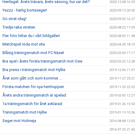
Herrlaget: Årets tränare, årets säsong, hur var det?
2020-12-08 16:33
Yezzz - härlig bortaseger!
2020-09-13 20:50
Go vinst idag!
2020-09-05 16:27
Tredje raka vinsten
2020-08-22 17:09
Fler foto hittar du i vårt bildgalleri
2020-08-05 11:48
Matchspel röda mot vita
2020-04-20 18:10
Blåsig träningsmatch mot FC Näset
2020-02-09 17:17
Bra spel i årets första träningsmatch mot Oxie
2020-02-02 12:38
Bra press i träningsmatch mot Hyllie
2019-12-06 11:07
Året som gått och som kommer ...
2019-11-27 23:21
Första matchen för nya herrtruppen
2019-11-25 22:52
Årets andra träningsmatch är spelad
2019-02-05 12:27
1a träningsmatch för året avklarad
2019-01-26 15:50
Träningsmatch mot Hyllie
2019-01-19 10:36
Seger mot Holmeja
2016-08-08 12:03
2016-07-25 21:40