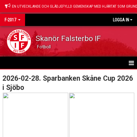
EN UTVECKLANDE OCH GLÄDJEFYLLD GEMENSKAP MED HJÄRTAT SOM GRUND
F-2017
LOGGA IN
Skanör Falsterbo IF
Fotboll
HEM
2026-02-28. Sparbanken Skåne Cup 2026
i Sjöbo
NYHETER
KALENDER
MATCHER
TRUPPEN