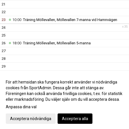
21
22
23
10:00
Träning Möllevallen, Möllevallen 7-manna vid Hamnvägen
v.35
24
25
26
18:00
Träning Möllevallen, Möllevallen 5-manna
27
28
29
30
10:00
Träning Möllevallen, Möllevallen 7-manna vid Hamnvägen
v.36
31
För att hemsidan ska fungera korrekt använder vi nödvändiga
cookies från SportAdmin. Dessa går inte att stänga av.
Föreningen kan också använda frivilliga cookies, t.ex. för statistik
eller marknadsföring. Du väljer själv om du vill acceptera dessa.
Anpassa dina val
Cookie-inställningar
Gå till Webbversion
Acceptera nödvändiga
Acceptera alla