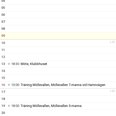
04
BILDGALLERI
05
DOKUMENT
06
07
KONTAKT
08
09
v.33
10
11
12
13
18:30
Möte, Klubbhuset
14
15
16
10:00
Träning Möllevallen, Möllevallen 7-manna vid Hamnvägen
v.34
17
18
19
18:00
Träning Möllevallen, Möllevallen 5-manna
20