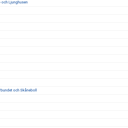
bo och Ljunghusen
rbundet och Skåneboll