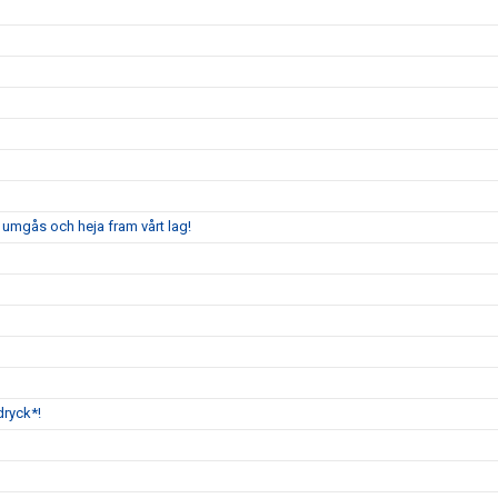
 umgås och heja fram vårt lag!
dryck*!