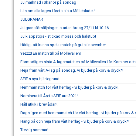
Julmarknad i Skanör på söndag
Läs om alla lagen i årets sista Möllebladet!
JULGRANAR
Julgransförsäljningen startar lördag 27/11 kl 10-16
Julklappstips - stickad mössa och halstub!
Härligt att kunna spela match på gräs i november
Yezzz! En match till på Möllevallen!
Förmodligen sista A-lagsmatchen på Möllevallen i år. Kom ner och
Heja fram vårt A-lag på söndag. Vi bjuder på korv & dryck*!
SFIF:s nya Hjärtegrund
Hemmamatch för vårt herrlag - vi bjuder på korv & dryck!
Nominera till Årets SFIF:are 2021!
Håll utkik i brevlådan!
Dags igen med hemmamatch för vårt herrlag - vi bjuder på korv & 
Häng på och heja fram vårt herrlag - vi bjuder på korv & dryck*!
Trevlig sommar!