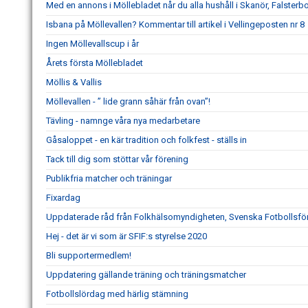
Med en annons i Möllebladet når du alla hushåll i Skanör, Falster
Isbana på Möllevallen? Kommentar till artikel i Vellingeposten nr 8
Ingen Möllevallscup i år
Årets första Möllebladet
Möllis & Vallis
Möllevallen - ” lide grann såhär från ovan”!
Tävling - namnge våra nya medarbetare
Gåsaloppet - en kär tradition och folkfest - ställs in
Tack till dig som stöttar vår förening
Publikfria matcher och träningar
Fixardag
Uppdaterade råd från Folkhälsomyndigheten, Svenska Fotbollsfö
Hej - det är vi som är SFIF:s styrelse 2020
Bli supportermedlem!
Uppdatering gällande träning och träningsmatcher
Fotbollslördag med härlig stämning