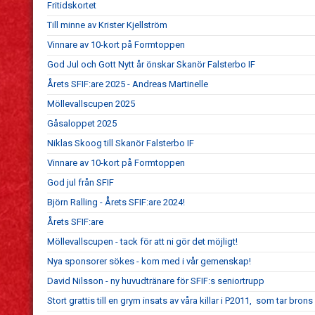
Fritidskortet
Till minne av Krister Kjellström
Vinnare av 10-kort på Formtoppen
God Jul och Gott Nytt år önskar Skanör Falsterbo IF
Årets SFIF:are 2025 - Andreas Martinelle
Möllevallscupen 2025
Gåsaloppet 2025
Niklas Skoog till Skanör Falsterbo IF
Vinnare av 10-kort på Formtoppen
God jul från SFIF
Björn Ralling - Årets SFIF:are 2024!
Årets SFIF:are
Möllevallscupen - tack för att ni gör det möjligt!
Nya sponsorer sökes - kom med i vår gemenskap!
David Nilsson - ny huvudtränare för SFIF:s seniortrupp
Stort grattis till en grym insats av våra killar i P2011, som tar bron