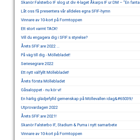
Skanör Falsterbo IF slog ut div 4-laget Åkarps IF ur DM – ”En fanta
Låt oss få presentera vår alldeles egna SFIF-hymn
Vinnare av 10-kort på Formtoppen
Ett stort varmt TACK!
Vill du engagera dig i SFIF:s styrelse?
Årets SFIF:are 2022 ...
På väg till dig - Möllebladet!
Seriesegrare 2022
Ett nytt välfyllt Möllebladet!
Årets första Möllebladet
Gåsaloppet - nu kör vi!
En härlig glädjefylld gemenskap på Möllevallen idag&#65039;!
Utprovardagen 2022
Årets SFIF:are 2021!
Skanör Falsterbo IF, Stadium & Puma i nytt samarbete
Vinnare av 10-kort på Formtoppen