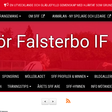
EN UTVECKLANDE OCH GLÄDJEFYLLD GEMENSKAP MED HJÄRTAT SOM GRUND
RANGEMANG
OM SFIF
ANMÄLAN - NY SPELARE OCH LEDARE
r Falsterbo IF
SPONSRING
MÖLLEBLADET
SFIF PROFILER & MINNEN
BILDGALLER
N
TRÄNINGSTIPS
ÅRETS SFIF:ARE
SFIF-HYMNEN
INFO MÖTAND
<
>