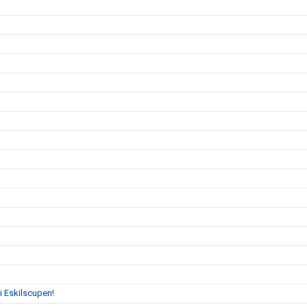
s i Eskilscupen!