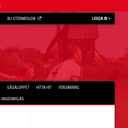
.
BLI STÖDMEDLEM
LOGGA IN
I
GÅSALOPPET
HITTA HIT
FÖRSÄKRING
E UNGDOMSLAG