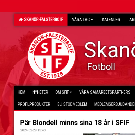
SKANÖR-FALSTERBO IF
VÅRA LAG
KALENDER
AR
Skanö
Fotboll
HEM
NYHETER
OM SFIF
VÅRA SAMARBETSPARTNERS
PROFILPRODUKTER
BLI STÖDMEDLEM
MEDLEMSERBJUDANDE
Pär Blondell minns sina 18 år i SFIF
2024-02-29 13:40