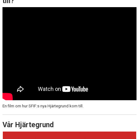
till?
BILDGALLERI
GÅSALOPPET
HITTA HIT
FÖRSÄKRING
PROFILPRODUKTER
BLI STÖDMEDLEM
MEDLEMSERBJUDANDEN
En film om hur SFIF:s nya Hjärtegrund kom till.
TRÄNINGSTIPS
ÅRETS SFIF:ARE
Vår Hjärtegrund
SFIF-HYMNEN