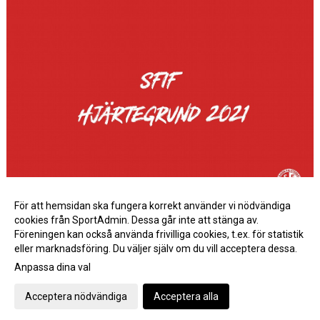
INFO MÖTANDE UNGDOMSLAG
För att hemsidan ska fungera korrekt använder vi nödvändiga
Här kan du läsa om SFIF:s HJÄRTEGRUND
cookies från SportAdmin. Dessa går inte att stänga av.
Föreningen kan också använda frivilliga cookies, t.ex. för statistik
eller marknadsföring. Du väljer själv om du vill acceptera dessa.
Anpassa dina val
Cookie-inställningar
Gå till Webbversion
Acceptera nödvändiga
Acceptera alla