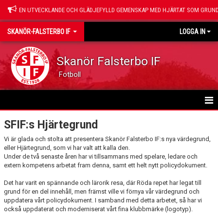
EN UTVECKLANDE OCH GLÄDJEFYLLD GEMENSKAP MED HJÄRTAT SOM GRUND
SKANÖR-FALSTERBO IF
LOGGA IN
Skanör Falsterbo IF
Fotboll
HEM
SFIF:s Hjärtegrund
Vi är glada och stolta att presentera Skanör Falsterbo IF:s nya värdegrund,
NYHETER
eller Hjärtegrund, som vi har valt att kalla den.
Under de två senaste åren har vi tillsammans med spelare, ledare och
OM SFIF
extern kompetens arbetat fram denna, samt ett helt nytt policydokument.
Det har varit en spännande och lärorik resa, där Röda repet har legat till
KONTAKT
grund för en del innehåll, men främst ville vi förnya vår värdegrund och
uppdatera vårt policydokument. I samband med detta arbetet, så har vi
ORGANISATION/STYRELSE
också uppdaterat och moderniserat vårt fina klubbmärke (logotyp).