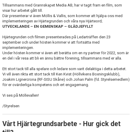
MEDLEMSAVGIFTER
Tillsammans med Grannskapet Media AB, har vi tagit fram en film, som
visar hur arbetet gått till.
Där presenterar vi även Möllis & Vallis, som kommer att hjälpa oss med
PROVA PÅ
implementeringen av Hjärtegrunden och våra nya Hjärteord;
UTVECKLANDE – EN GEMENSKAP – GLÄDJEFYLLT
NOLLTOLERANS
Hjärtegrunden och filmen presenterades på Ledarträffen den 23
september och under hösten kommer vi att fortsätta med
DOKUMENT
implementeringen.
Under hösten kommer vi även att berätta om en ny partner för 2022, som är
VÅR HJÄRTEGRUND
en del i vår resa att bli en ännu bättre förening, tillsammans med er alla.
ATT VARA LEDARE I SFIF
Ett stort tack till alla spelare och ledare som varit delaktiga i detta arbetet.
Vi vill även rikta ett stort tack till Ken Kvist (Höllvikens Boxningsklubb),
Joakim Lignercrona (RF-SISU Skåne) och Johan Palm (fd. Styrelsemedlem)
ATT VARA VÅRDNADSHAVARE I SFIF
för er ovärderliga kompetens och ert engagemang.
VÅRA SAMARBETSPARTNERS
Vi ses på Möllevallen!
SPONSRING
/Styrelsen
MÖLLEBLADET
Vårt Hjärtegrundsarbete - Hur gick det
SFIF PROFILER & MINNEN