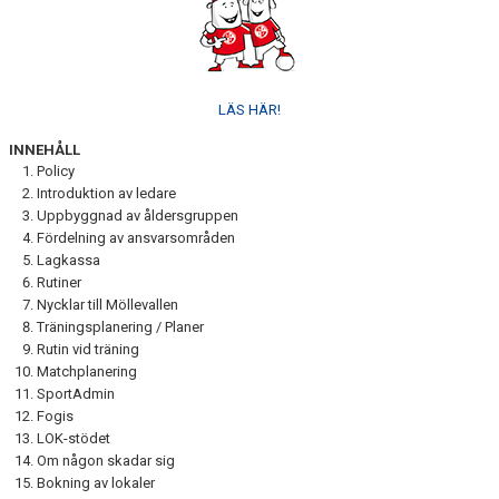
BILDGALLERI
GÅSALOPPET
LÄS HÄR!
HITTA HIT
INNEHÅLL
Policy
FÖRSÄKRING
Introduktion av ledare
Uppbyggnad av åldersgruppen
PROFILPRODUKTER
Fördelning av ansvarsområden
Lagkassa
Rutiner
BLI STÖDMEDLEM
Nycklar till Möllevallen
Träningsplanering / Planer
MEDLEMSERBJUDANDEN
Rutin vid träning
Matchplanering
TRÄNINGSTIPS
SportAdmin
Fogis
ÅRETS SFIF:ARE
LOK-stödet
Om någon skadar sig
SFIF-HYMNEN
Bokning av lokaler