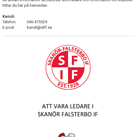
MEDLEMSAVGIFTER
hittar du här på hemsidan.
Kansli
PROVA PÅ
Telefon 040-475529
E-post: kansli@sfif.se
NOLLTOLERANS
DOKUMENT
VÅR HJÄRTEGRUND
ATT VARA LEDARE I SFIF
ATT VARA VÅRDNADSHAVARE I SFIF
VÅRA SAMARBETSPARTNERS
SPONSRING
MÖLLEBLADET
SFIF PROFILER & MINNEN