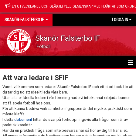
EN UTVECKLANDE OCH GLÄDJEFYLLD GEMENSKAP MED HJÄRTAT SOM GRUND
SKANÖR-FALSTERBO IF
LOGGA IN
Skanör Falsterbo IF
Fotboll
HEM
Att vara ledare i SFIF
Varmt välkommen som ledare i Skanör Falsterbo IF och ett stort tack för att
NYHETER
du tar dig tid att ideellt leda våra barn.
Utan alla er ideella ledare i vår förening hade vi inte kunnat erbjuda barnen
OM SFIF
att få spela fotboll hos oss.
För att kunna bedriva verksamheten i gruppen är det mycket praktiskt som
måste klaffa.
KONTAKT
I detta
dokument
hittar du svar på förhoppningsvis alla frågor som är av
praktisk karaktär.
ORGANISATION/STYRELSE
Har du en praktisk fråga som inte besvaras här så hör av dig till kansliet.
All annan information du behöver som ledare och information om klubben