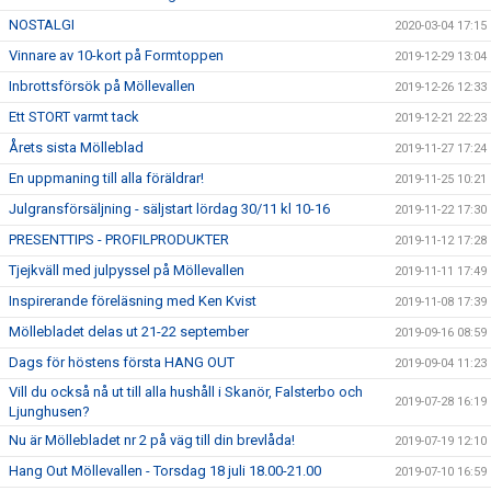
NOSTALGI
2020-03-04 17:15
Vinnare av 10-kort på Formtoppen
2019-12-29 13:04
Inbrottsförsök på Möllevallen
2019-12-26 12:33
Ett STORT varmt tack
2019-12-21 22:23
Årets sista Mölleblad
2019-11-27 17:24
En uppmaning till alla föräldrar!
2019-11-25 10:21
Julgransförsäljning - säljstart lördag 30/11 kl 10-16
2019-11-22 17:30
PRESENTTIPS - PROFILPRODUKTER
2019-11-12 17:28
Tjejkväll med julpyssel på Möllevallen
2019-11-11 17:49
Inspirerande föreläsning med Ken Kvist
2019-11-08 17:39
Möllebladet delas ut 21-22 september
2019-09-16 08:59
Dags för höstens första HANG OUT
2019-09-04 11:23
Vill du också nå ut till alla hushåll i Skanör, Falsterbo och
2019-07-28 16:19
Ljunghusen?
Nu är Möllebladet nr 2 på väg till din brevlåda!
2019-07-19 12:10
Hang Out Möllevallen - Torsdag 18 juli 18.00-21.00
2019-07-10 16:59