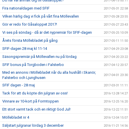
Du har väl anmält dig till Gåsaloppet?
2017-06-15 00:11
Fira nationaldagen med SFIF
2017-05-31 22:58
Vilken härlig dag vi fick på vårt fina Möllevallen
2017-05-28 23:55
Gör er redo för Gåsaloppet 2017!
2017-05-27 23:43
Vi ses på söndag - då är det nypremiär för SFIF-dagen
2017-05-25 10:09
Årets första Möllebladet på gång
2017-05-11 11:50
SFIF-dagen 28 maj kl 11-14
2017-04-29 23:08
Säsongspremiär på Möllevallen nu på lördag
2017-04-20 23:22
SFIF bonus på Torgboden i Falsterbo
2017-04-12 20:57
Med en annons i Möllebladet når du alla hushåll i Skanör,
2017-04-01 23:30
Falsterbo och Ljunghusen
SFIF dagen - 28 maj
2017-03-31 11:11
Tack för att du köpte din julgran av oss!
2016-12-28 14:27
Vinnare av 10-kort på Formtoppen
2016-12-25 16:20
Ett stort varmt tack och en riktigt God Jul!
2016-12-22 11:51
Möllebladet nr 4
2016-12-04 15:07
Säljstart julgranar lördag 3 december
2016-11-21 14:56