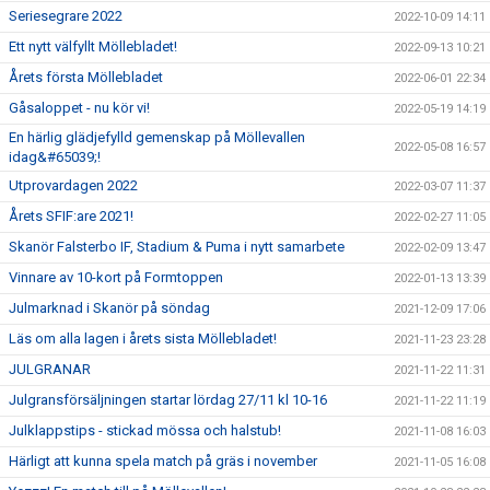
Seriesegrare 2022
2022-10-09 14:11
Ett nytt välfyllt Möllebladet!
2022-09-13 10:21
Årets första Möllebladet
2022-06-01 22:34
Gåsaloppet - nu kör vi!
2022-05-19 14:19
En härlig glädjefylld gemenskap på Möllevallen
2022-05-08 16:57
idag&#65039;!
Utprovardagen 2022
2022-03-07 11:37
Årets SFIF:are 2021!
2022-02-27 11:05
Skanör Falsterbo IF, Stadium & Puma i nytt samarbete
2022-02-09 13:47
Vinnare av 10-kort på Formtoppen
2022-01-13 13:39
Julmarknad i Skanör på söndag
2021-12-09 17:06
Läs om alla lagen i årets sista Möllebladet!
2021-11-23 23:28
JULGRANAR
2021-11-22 11:31
Julgransförsäljningen startar lördag 27/11 kl 10-16
2021-11-22 11:19
Julklappstips - stickad mössa och halstub!
2021-11-08 16:03
Härligt att kunna spela match på gräs i november
2021-11-05 16:08