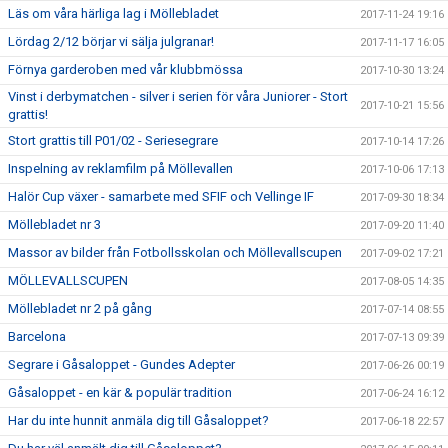
Läs om våra härliga lag i Möllebladet
2017-11-24 19:16
Lördag 2/12 börjar vi sälja julgranar!
2017-11-17 16:05
Förnya garderoben med vår klubbmössa
2017-10-30 13:24
Vinst i derbymatchen - silver i serien för våra Juniorer - Stort
2017-10-21 15:56
grattis!
Stort grattis till P01/02 - Seriesegrare
2017-10-14 17:26
Inspelning av reklamfilm på Möllevallen
2017-10-06 17:13
Halör Cup växer - samarbete med SFIF och Vellinge IF
2017-09-30 18:34
Möllebladet nr 3
2017-09-20 11:40
Massor av bilder från Fotbollsskolan och Möllevallscupen
2017-09-02 17:21
MÖLLEVALLSCUPEN
2017-08-05 14:35
Möllebladet nr 2 på gång
2017-07-14 08:55
Barcelona
2017-07-13 09:39
Segrare i Gåsaloppet - Gundes Adepter
2017-06-26 00:19
Gåsaloppet - en kär & populär tradition
2017-06-24 16:12
Har du inte hunnit anmäla dig till Gåsaloppet?
2017-06-18 22:57