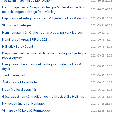
Yezzz! En match till på Möllevallen!
2021-10-28 22:23
Förmodligen sista A-lagsmatchen på Möllevallen i år. Kom
2021-10-07 08:53
ner och umgås och heja fram vårt lag!
Heja fram vårt A-lag på söndag. Vi bjuder på korv & dryck*!
2021-09-29 10:19
SFIF:s nya Hjärtegrund
2021-09-24 08:28
Hemmamatch för vårt herrlag - vi bjuder på korv & dryck!
2021-09-22 12:11
Nominera till Årets SFIF:are 2021!
2021-09-15 16:21
Håll utkik i brevlådan!
2021-09-15 15:06
Dags igen med hemmamatch för vårt herrlag - vi bjuder på
2021-09-08 12:33
korv & dryck*!
Häng på och heja fram vårt herrlag - vi bjuder på korv &
2021-08-25 18:30
dryck*!
Trevlig sommar!
2021-06-25 12:00
Årets första Möllebladet
2021-06-10 14:28
Ingen Möllevallscup i år
2021-06-02 15:05
Gåsaloppet - en kär tradition och folkfest, ställs tyvärr in.
2021-05-05 16:39
Ny huvudtränare för Herrlaget
2021-01-25 21:39
Vinnare av 10-kort på Formtoppen
2020-12-28 18:36