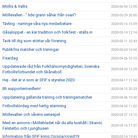
Möllis & Vallis
2020-06-04 12:09
Möllevallen - ” lide grann såhär från ovan”!
2020-05-29 20:00
Tävling - namnge våra nya medarbetare
2020-05-16 15:59
Gåsaloppet - en kär tradition och folkfest - ställs in
2020-05-14 12:14
Tack till dig som stöttar vår förening
2020-05-11 22:43
Publikfria matcher och träningar
2020-05-03 10:04
Fixardag
2020-04-26 16:53
Uppdaterade råd från Folkhälsomyndigheten, Svenska
2020-04-20 12:29
Fotbollsförbundet och Skåneboll
Hej - det är vi som är SFIF:s styrelse 2020
2020-04-17 11:54
Bli supportermedlem!
2020-04-15 20:23
Uppdatering gällande träning och träningsmatcher
2020-04-06 10:40
Fotbollslördag med härlig stämning
2020-04-02 11:02
Möllevallen och vårens seriespel
2020-03-27 15:15
Med en annons i Möllebladet når du alla hushåll i Skanör,
2020-03-16 17:37
Falsterbo och Ljunghusen
Information från SFIF kring Corona/covid19
2020-03-14 13:49