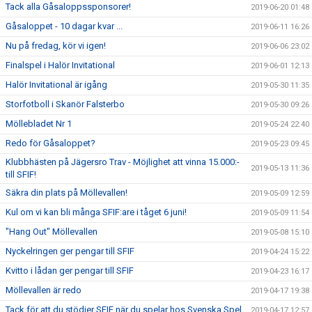
Tack alla Gåsaloppssponsorer!
2019-06-20 01:48
Gåsaloppet - 10 dagar kvar ...
2019-06-11 16:26
Nu på fredag, kör vi igen!
2019-06-06 23:02
Finalspel i Halör Invitational
2019-06-01 12:13
Halör Invitational är igång
2019-05-30 11:35
Storfotboll i Skanör Falsterbo
2019-05-30 09:26
Möllebladet Nr 1
2019-05-24 22:40
Redo för Gåsaloppet?
2019-05-23 09:45
Klubbhästen på Jägersro Trav - Möjlighet att vinna 15.000:-
2019-05-13 11:36
till SFIF!
Säkra din plats på Möllevallen!
2019-05-09 12:59
Kul om vi kan bli många SFIF:are i tåget 6 juni!
2019-05-09 11:54
"Hang Out" Möllevallen
2019-05-08 15:10
Nyckelringen ger pengar till SFIF
2019-04-24 15:22
Kvitto i lådan ger pengar till SFIF
2019-04-23 16:17
Möllevallen är redo
2019-04-17 19:38
Tack för att du stödjer SFIF när du spelar hos Svenska Spel
2019-04-17 12:57