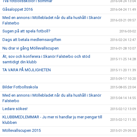
Två fotbollsskolor i sommar
2016-04-24 13:04
Gåsaloppet 2016
2016-04-24 11:49
Med en annons i Möllebladet når du alla hushåll i Skanör
2016-03-21 09:57
Falsterbo
Sugen på att spela fotboll?
2016-03-02
Dags att betala medlemsavgiften
2016-02-24 12:47
Nu drar vi gång Möllevallscupen
2016-01-28 10:07
Ät, sov och konferera i Skanör Falsterbo och stöd
2015-11-25 14:28
samtidigt din klubb
TA VARA PÅ MÖJLIGHETEN
2015-11-20 11:39
2015-09-17 10:20
Bilder Fotbollsskola
2015-08-05 23:04
Med en annons i Möllebladet når du alla hushåll i Skanör
2015-04-14 14:55
Falsterbo
Ledare sökes!
2015-02-12 13:09
KLUBBMEDLEMMAR - Ju mer ni handlar ju mer pengar till
2015-02-12 11:35
klubben
Möllevallscupen 2015
2015-01-29 09:33