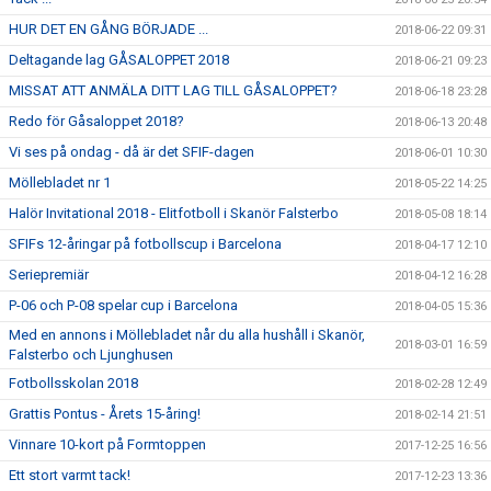
HUR DET EN GÅNG BÖRJADE ...
2018-06-22 09:31
Deltagande lag GÅSALOPPET 2018
2018-06-21 09:23
MISSAT ATT ANMÄLA DITT LAG TILL GÅSALOPPET?
2018-06-18 23:28
Redo för Gåsaloppet 2018?
2018-06-13 20:48
Vi ses på ondag - då är det SFIF-dagen
2018-06-01 10:30
Möllebladet nr 1
2018-05-22 14:25
Halör Invitational 2018 - Elitfotboll i Skanör Falsterbo
2018-05-08 18:14
SFIFs 12-åringar på fotbollscup i Barcelona
2018-04-17 12:10
Seriepremiär
2018-04-12 16:28
P-06 och P-08 spelar cup i Barcelona
2018-04-05 15:36
Med en annons i Möllebladet når du alla hushåll i Skanör,
2018-03-01 16:59
Falsterbo och Ljunghusen
Fotbollsskolan 2018
2018-02-28 12:49
Grattis Pontus - Årets 15-åring!
2018-02-14 21:51
Vinnare 10-kort på Formtoppen
2017-12-25 16:56
Ett stort varmt tack!
2017-12-23 13:36