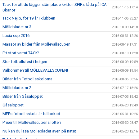
Tack för att du lägger stämplade kvitto i SFIF:s låda på ICA i
2016-11-15 17:14
Skanör
Tack Nejib, för 19 år i klubben
2016-11-05 23:27
Möllebladet nr 3
2016-10-09 14:18
Lucia cup 2016
2016-08-31 12:26
Massor av bilder från Möllevallscupen
2016-08-19 17:31
Ett stort varmt TACK!
2016-08-19 17:28
Stor fotbollsfest i helgen
2016-08-09 19:59
Välkommen till MÖLLEVALLSCUPEN!
2016-08-09 19:54
Bilder från Fotbollsskolorna
2016-08-05 00:56
Möllebladet nr 2
2016-07-17 18:26
Bilder från Gåsaloppet
2016-07-03 15:42
Gåsaloppet
2016-06-23 19:49
MFFs fotbollsskola är fullbokad
2016-05-31 10:26
Priser till Möllevallscupens lotteri
2016-05-30 08:47
Nu kan du läsa Möllebladet även på nätet
2016-05-23 12:16