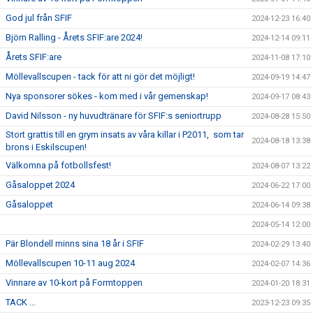
God jul från SFIF
2024-12-23 16:40
Björn Ralling - Årets SFIF:are 2024!
2024-12-14 09:11
Årets SFIF:are
2024-11-08 17:10
Möllevallscupen - tack för att ni gör det möjligt!
2024-09-19 14:47
Nya sponsorer sökes - kom med i vår gemenskap!
2024-09-17 08:43
David Nilsson - ny huvudtränare för SFIF:s seniortrupp
2024-08-28 15:50
Stort grattis till en grym insats av våra killar i P2011, som tar
2024-08-18 13:38
brons i Eskilscupen!
Välkomna på fotbollsfest!
2024-08-07 13:22
Gåsaloppet 2024
2024-06-22 17:00
Gåsaloppet
2024-06-14 09:38
2024-05-14 12:00
Pär Blondell minns sina 18 år i SFIF
2024-02-29 13:40
Möllevallscupen 10-11 aug 2024
2024-02-07 14:36
Vinnare av 10-kort på Formtoppen
2024-01-20 18:31
TACK ...
2023-12-23 09:35