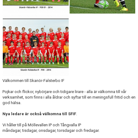
MÖLLEBLADET
SFIF PROFILER & MINNEN
BILDGALLERI
GÅSALOPPET
HITTA HIT
FÖRSÄKRING
Välkommen till Skanör-Falsterbo IF
PROFILPRODUKTER
Pojkar och flickor, nybörjare och tidigare lirare - alla är välkomna till vår
verksamhet, som finns i alla åldrar och syftar till en meningsfull fritid och en
BLI STÖDMEDLEM
god hälsa.
MEDLEMSERBJUDANDEN
Nya ledare är också välkomna till SFIF
.
TRÄNINGSTIPS
Vi håller till på Möllevallen IP och Tångvalla IP
måndagar, tisdagar, onsdagar, torsdagar och fredagar.