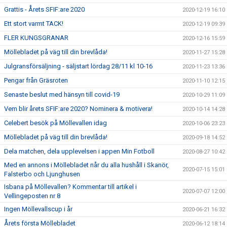
Grattis - Årets SFIF:are 2020
2020-12-19 16:10
Ett stort varmt TACK!
2020-12-19 09:39
FLER KUNGSGRANAR
2020-12-16 15:59
Möllebladet på väg till din brevlåda!
2020-11-27 15:28
Julgransförsäljning - säljstart lördag 28/11 kl 10-16
2020-11-23 13:36
Pengar från Gräsroten
2020-11-10 12:15
Senaste beslut med hänsyn till covid-19
2020-10-29 11:09
Vem blir årets SFIF:are 2020? Nominera & motivera!
2020-10-14 14:28
Celebert besök på Möllevallen idag
2020-10-06 23:23
Möllebladet på väg till din brevlåda!
2020-09-18 14:52
Dela matchen, dela upplevelsen i appen Min Fotboll
2020-08-27 10:42
Med en annons i Möllebladet når du alla hushåll i Skanör,
2020-07-15 15:01
Falsterbo och Ljunghusen
Isbana på Möllevallen? Kommentar till artikel i
2020-07-07 12:00
Vellingeposten nr 8
Ingen Möllevallscup i år
2020-06-21 16:32
Årets första Möllebladet
2020-06-12 18:14