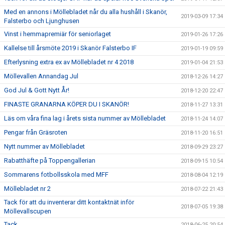
Med en annons i Möllebladet når du alla hushåll i Skanör,
2019-03-09 17:34
Falsterbo och Ljunghusen
Vinst i hemmapremiär för seniorlaget
2019-01-26 17:26
Kallelse till årsmöte 2019 i Skanör Falsterbo IF
2019-01-19 09:59
Efterlysning extra ex av Möllebladet nr 4 2018
2019-01-04 21:53
Möllevallen Annandag Jul
2018-12-26 14:27
God Jul & Gott Nytt År!
2018-12-20 22:47
FINASTE GRANARNA KÖPER DU I SKANÖR!
2018-11-27 13:31
Läs om våra fina lag i årets sista nummer av Möllebladet
2018-11-24 14:07
Pengar från Gräsroten
2018-11-20 16:51
Nytt nummer av Möllebladet
2018-09-29 23:27
Rabatthäfte på Toppengallerian
2018-09-15 10:54
Sommarens fotbollsskola med MFF
2018-08-04 12:19
Möllebladet nr 2
2018-07-22 21:43
Tack för att du inventerar ditt kontaktnät inför
2018-07-05 19:38
Möllevallscupen
Tack ...
2018-06-25 20:54