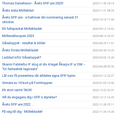
Thomas Danielsson - Årets SFIF:are 2023!
2023-11-30 18:14
Årets sista Mölleblad
2023-11-21 08:23
Årets SFIF:are - vi behöver din nominering senast 31
2023-10-10 17:40
oktober.
Ett fullspäckat Möllebladet
2023-09-12 14:42
Möllevallscupen 2023
2023-08-14 23:37
Gåsaloppet - resultat & bilder
2023-06-29 11:51
Årets första Möllebladet
2023-05-30 16:23
Laddad inför Gåsaloppet?
2023-05-05 15:20
Skanör Falsterbo IF slog ut div 4-laget Åkarps IF ur DM –
2023-04-28 09:35
”En fantastisk laginsats”
Låt oss få presentera vår alldeles egna SFIF-hymn
2023-01-12 22:27
Vinnare av 10-kort på Formtoppen
2023-01-03 15:40
Ett stort varmt TACK!
2022-12-22 22:37
Vill du engagera dig i SFIF:s styrelse?
2022-12-12 16:43
Årets SFIF:are 2022 ...
2022-11-28 23:11
På väg till dig - Möllebladet!
2022-11-24 14:20