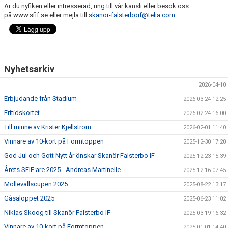
ÅRETS SFIF:ARE
Är du nyfiken eller intresserad, ring till vår kansli eller besök oss
på www.sfif.se eller mejla till
skanor-falsterboif@telia.com
SFIF-HYMNEN
INFO MÖTANDE UNGDOMSLAG
Nyhetsarkiv
2026-04-10
Erbjudande från Stadium
2026-03-24 12:25
Fritidskortet
2026-02-24 16:00
Till minne av Krister Kjellström
2026-02-01 11:40
Vinnare av 10-kort på Formtoppen
2025-12-30 17:20
God Jul och Gott Nytt år önskar Skanör Falsterbo IF
2025-12-23 15:39
Årets SFIF:are 2025 - Andreas Martinelle
2025-12-16 07:45
Möllevallscupen 2025
2025-08-22 13:17
Gåsaloppet 2025
2025-06-23 11:02
Niklas Skoog till Skanör Falsterbo IF
2025-03-19 16:32
Vinnare av 10-kort på Formtoppen
2025-01-01 14:40