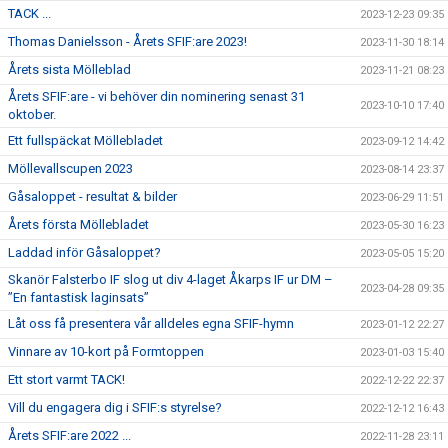
TACK ...
2023-12-23 09:35
Thomas Danielsson - Årets SFIF:are 2023!
2023-11-30 18:14
Årets sista Mölleblad
2023-11-21 08:23
Årets SFIF:are - vi behöver din nominering senast 31
2023-10-10 17:40
oktober.
Ett fullspäckat Möllebladet
2023-09-12 14:42
Möllevallscupen 2023
2023-08-14 23:37
Gåsaloppet - resultat & bilder
2023-06-29 11:51
Årets första Möllebladet
2023-05-30 16:23
Laddad inför Gåsaloppet?
2023-05-05 15:20
Skanör Falsterbo IF slog ut div 4-laget Åkarps IF ur DM –
2023-04-28 09:35
”En fantastisk laginsats”
Låt oss få presentera vår alldeles egna SFIF-hymn
2023-01-12 22:27
Vinnare av 10-kort på Formtoppen
2023-01-03 15:40
Ett stort varmt TACK!
2022-12-22 22:37
Vill du engagera dig i SFIF:s styrelse?
2022-12-12 16:43
Årets SFIF:are 2022 ...
2022-11-28 23:11