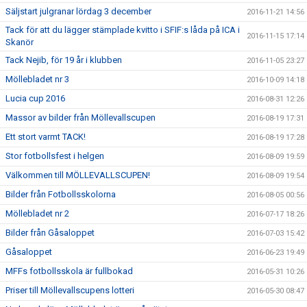
Säljstart julgranar lördag 3 december
2016-11-21 14:56
Tack för att du lägger stämplade kvitto i SFIF:s låda på ICA i
2016-11-15 17:14
Skanör
Tack Nejib, för 19 år i klubben
2016-11-05 23:27
Möllebladet nr 3
2016-10-09 14:18
Lucia cup 2016
2016-08-31 12:26
Massor av bilder från Möllevallscupen
2016-08-19 17:31
Ett stort varmt TACK!
2016-08-19 17:28
Stor fotbollsfest i helgen
2016-08-09 19:59
Välkommen till MÖLLEVALLSCUPEN!
2016-08-09 19:54
Bilder från Fotbollsskolorna
2016-08-05 00:56
Möllebladet nr 2
2016-07-17 18:26
Bilder från Gåsaloppet
2016-07-03 15:42
Gåsaloppet
2016-06-23 19:49
MFFs fotbollsskola är fullbokad
2016-05-31 10:26
Priser till Möllevallscupens lotteri
2016-05-30 08:47