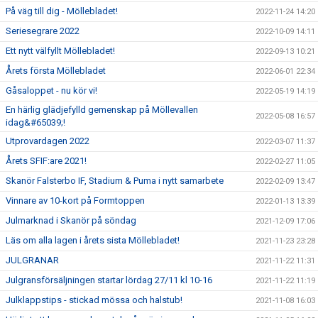
På väg till dig - Möllebladet!
2022-11-24 14:20
Seriesegrare 2022
2022-10-09 14:11
Ett nytt välfyllt Möllebladet!
2022-09-13 10:21
Årets första Möllebladet
2022-06-01 22:34
Gåsaloppet - nu kör vi!
2022-05-19 14:19
En härlig glädjefylld gemenskap på Möllevallen
2022-05-08 16:57
idag&#65039;!
Utprovardagen 2022
2022-03-07 11:37
Årets SFIF:are 2021!
2022-02-27 11:05
Skanör Falsterbo IF, Stadium & Puma i nytt samarbete
2022-02-09 13:47
Vinnare av 10-kort på Formtoppen
2022-01-13 13:39
Julmarknad i Skanör på söndag
2021-12-09 17:06
Läs om alla lagen i årets sista Möllebladet!
2021-11-23 23:28
JULGRANAR
2021-11-22 11:31
Julgransförsäljningen startar lördag 27/11 kl 10-16
2021-11-22 11:19
Julklappstips - stickad mössa och halstub!
2021-11-08 16:03