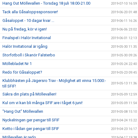
Hang Out Möllevallen - Torsdag 18 juli 18.00-21.00
2019-07-10 16:59
Tack alla Gåsaloppssponsorer!
2019-06-20 01:48
Gåsaloppet - 10 dagar kvar ...
2019-06-11 16:26
Nu på fredag, kör vi igen!
2019-06-06 23:02
Finalspel i Halör Invitational
2019-06-01 12:13
Halör Invitational är igång
2019-05-30 11:35
Storfotboll i Skanör Falsterbo
2019-05-30 09:26
Möllebladet Nr 1
2019-05-24 22:40
Redo för Gåsaloppet?
2019-05-23 09:45
Klubbhästen på Jägersro Trav - Möjlighet att vinna 15.000:-
2019-05-13 11:36
till SFIF!
Säkra din plats på Möllevallen!
2019-05-09 12:59
Kul om vi kan bli många SFIF:are i tåget 6 juni!
2019-05-09 11:54
"Hang Out" Möllevallen
2019-05-08 15:10
Nyckelringen ger pengar till SFIF
2019-04-24 15:22
Kvitto i lådan ger pengar till SFIF
2019-04-23 16:17
Möllevallen är redo
2019-04-17 19:38