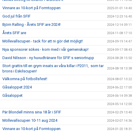
Vinnare av 10-kort på Formtoppen
2025-01-01 14:40
God jul från SFIF
2024-12-23 16:40
Björn Ralling - Årets SFIF:are 2024!
2024-12-14 09:11
Årets SFIF:are
2024-11-08 17:10
Möllevallscupen - tack för att ni gör det möjligt!
2024-09-19 14:47
Nya sponsorer sökes - kom med i vår gemenskap!
2024-09-17 08:43
David Nilsson - ny huvudtränare för SFIF:s seniortrupp
2024-08-28 15:50
Stort grattis till en grym insats av våra killar i P2011, som tar
2024-08-18 13:38
brons i Eskilscupen!
Välkomna på fotbollsfest!
2024-08-07 13:22
Gåsaloppet 2024
2024-06-22 17:00
Gåsaloppet
2024-06-14 09:38
2024-05-14 12:00
Pär Blondell minns sina 18 år i SFIF
2024-02-29 13:40
Möllevallscupen 10-11 aug 2024
2024-02-07 14:36
Vinnare av 10-kort på Formtoppen
2024-01-20 18:31