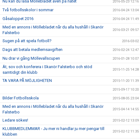
Nu kan du läsa Möllebladet även på nätet
2016-05-23 12:16
Två fotbollsskolor i sommar
2016-04-24 13:04
Gåsaloppet 2016
2016-04-24 11:49
Med en annons i Möllebladet når du alla hushåll i Skanör
2016-03-21 09:57
Falsterbo
Sugen på att spela fotboll?
2016-03-02
Dags att betala medlemsavgiften
2016-02-24 12:47
Nu drar vi gång Möllevallscupen
2016-01-28 10:07
Ät, sov och konferera i Skanör Falsterbo och stöd
2015-11-25 14:28
samtidigt din klubb
TA VARA PÅ MÖJLIGHETEN
2015-11-20 11:39
2015-09-17 10:20
Bilder Fotbollsskola
2015-08-05 23:04
Med en annons i Möllebladet når du alla hushåll i Skanör
2015-04-14 14:55
Falsterbo
Ledare sökes!
2015-02-12 13:09
KLUBBMEDLEMMAR - Ju mer ni handlar ju mer pengar till
2015-02-12 11:35
klubben