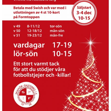
MÖLLEBLADET
SFIF PROFILER & MINNEN
BILDGALLERI
GÅSALOPPET
HITTA HIT
FÖRSÄKRING
PROFILPRODUKTER
BLI STÖDMEDLEM
MEDLEMSERBJUDANDEN
TRÄNINGSTIPS