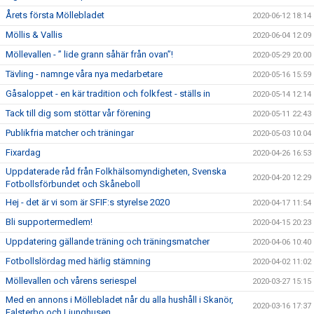
Årets första Möllebladet
2020-06-12 18:14
Möllis & Vallis
2020-06-04 12:09
Möllevallen - ” lide grann såhär från ovan”!
2020-05-29 20:00
Tävling - namnge våra nya medarbetare
2020-05-16 15:59
Gåsaloppet - en kär tradition och folkfest - ställs in
2020-05-14 12:14
Tack till dig som stöttar vår förening
2020-05-11 22:43
Publikfria matcher och träningar
2020-05-03 10:04
Fixardag
2020-04-26 16:53
Uppdaterade råd från Folkhälsomyndigheten, Svenska
2020-04-20 12:29
Fotbollsförbundet och Skåneboll
Hej - det är vi som är SFIF:s styrelse 2020
2020-04-17 11:54
Bli supportermedlem!
2020-04-15 20:23
Uppdatering gällande träning och träningsmatcher
2020-04-06 10:40
Fotbollslördag med härlig stämning
2020-04-02 11:02
Möllevallen och vårens seriespel
2020-03-27 15:15
Med en annons i Möllebladet når du alla hushåll i Skanör,
2020-03-16 17:37
Falsterbo och Ljunghusen