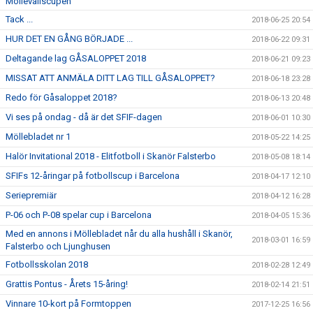
Möllevallscupen
Tack ...
2018-06-25 20:54
HUR DET EN GÅNG BÖRJADE ...
2018-06-22 09:31
Deltagande lag GÅSALOPPET 2018
2018-06-21 09:23
MISSAT ATT ANMÄLA DITT LAG TILL GÅSALOPPET?
2018-06-18 23:28
Redo för Gåsaloppet 2018?
2018-06-13 20:48
Vi ses på ondag - då är det SFIF-dagen
2018-06-01 10:30
Möllebladet nr 1
2018-05-22 14:25
Halör Invitational 2018 - Elitfotboll i Skanör Falsterbo
2018-05-08 18:14
SFIFs 12-åringar på fotbollscup i Barcelona
2018-04-17 12:10
Seriepremiär
2018-04-12 16:28
P-06 och P-08 spelar cup i Barcelona
2018-04-05 15:36
Med en annons i Möllebladet når du alla hushåll i Skanör,
2018-03-01 16:59
Falsterbo och Ljunghusen
Fotbollsskolan 2018
2018-02-28 12:49
Grattis Pontus - Årets 15-åring!
2018-02-14 21:51
Vinnare 10-kort på Formtoppen
2017-12-25 16:56