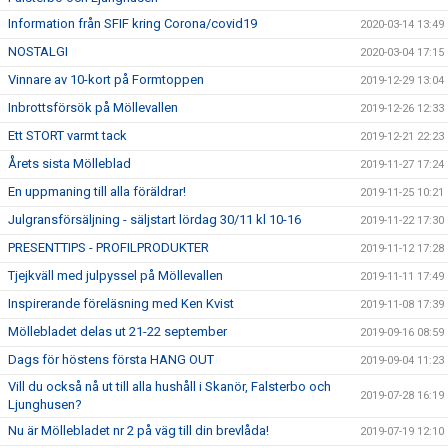
Information från SFIF kring Corona/covid19
2020-03-14 13:49
NOSTALGI
2020-03-04 17:15
Vinnare av 10-kort på Formtoppen
2019-12-29 13:04
Inbrottsförsök på Möllevallen
2019-12-26 12:33
Ett STORT varmt tack
2019-12-21 22:23
Årets sista Mölleblad
2019-11-27 17:24
En uppmaning till alla föräldrar!
2019-11-25 10:21
Julgransförsäljning - säljstart lördag 30/11 kl 10-16
2019-11-22 17:30
PRESENTTIPS - PROFILPRODUKTER
2019-11-12 17:28
Tjejkväll med julpyssel på Möllevallen
2019-11-11 17:49
Inspirerande föreläsning med Ken Kvist
2019-11-08 17:39
Möllebladet delas ut 21-22 september
2019-09-16 08:59
Dags för höstens första HANG OUT
2019-09-04 11:23
Vill du också nå ut till alla hushåll i Skanör, Falsterbo och
2019-07-28 16:19
Ljunghusen?
Nu är Möllebladet nr 2 på väg till din brevlåda!
2019-07-19 12:10