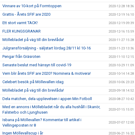
Vinnare av 10-kort på Formtoppen
2020-12-28 18:36
Grattis - Årets SFIF:are 2020
2020-12-19 16:10
Ett stort varmt TACK!
2020-12-19 09:39
FLER KUNGSGRANAR
2020-12-16 15:59
Möllebladet på väg till din brevlåda!
2020-11-27 15:28
Julgransförsäljning - säljstart lördag 28/11 kl 10-16
2020-11-23 13:36
Pengar från Gräsroten
2020-11-10 12:15
Senaste beslut med hänsyn till covid-19
2020-10-29 11:09
Vem blir årets SFIF:are 2020? Nominera & motivera!
2020-10-14 14:28
Celebert besök på Möllevallen idag
2020-10-06 23:23
Möllebladet på väg till din brevlåda!
2020-09-18 14:52
Dela matchen, dela upplevelsen i appen Min Fotboll
2020-08-27 10:42
Med en annons i Möllebladet når du alla hushåll i Skanör,
2020-07-15 15:01
Falsterbo och Ljunghusen
Isbana på Möllevallen? Kommentar till artikel i
2020-07-07 12:00
Vellingeposten nr 8
Ingen Möllevallscup i år
2020-06-21 16:32