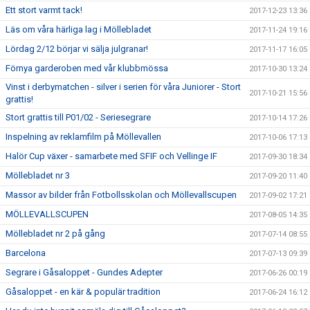
Ett stort varmt tack!
2017-12-23 13:36
Läs om våra härliga lag i Möllebladet
2017-11-24 19:16
Lördag 2/12 börjar vi sälja julgranar!
2017-11-17 16:05
Förnya garderoben med vår klubbmössa
2017-10-30 13:24
Vinst i derbymatchen - silver i serien för våra Juniorer - Stort
2017-10-21 15:56
grattis!
Stort grattis till P01/02 - Seriesegrare
2017-10-14 17:26
Inspelning av reklamfilm på Möllevallen
2017-10-06 17:13
Halör Cup växer - samarbete med SFIF och Vellinge IF
2017-09-30 18:34
Möllebladet nr 3
2017-09-20 11:40
Massor av bilder från Fotbollsskolan och Möllevallscupen
2017-09-02 17:21
MÖLLEVALLSCUPEN
2017-08-05 14:35
Möllebladet nr 2 på gång
2017-07-14 08:55
Barcelona
2017-07-13 09:39
Segrare i Gåsaloppet - Gundes Adepter
2017-06-26 00:19
Gåsaloppet - en kär & populär tradition
2017-06-24 16:12