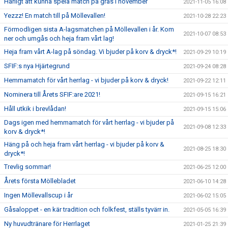
Härligt att kunna spela match på gräs i november
2021-11-05 16:08
Yezzz! En match till på Möllevallen!
2021-10-28 22:23
Förmodligen sista A-lagsmatchen på Möllevallen i år. Kom
2021-10-07 08:53
ner och umgås och heja fram vårt lag!
Heja fram vårt A-lag på söndag. Vi bjuder på korv & dryck*!
2021-09-29 10:19
SFIF:s nya Hjärtegrund
2021-09-24 08:28
Hemmamatch för vårt herrlag - vi bjuder på korv & dryck!
2021-09-22 12:11
Nominera till Årets SFIF:are 2021!
2021-09-15 16:21
Håll utkik i brevlådan!
2021-09-15 15:06
Dags igen med hemmamatch för vårt herrlag - vi bjuder på
2021-09-08 12:33
korv & dryck*!
Häng på och heja fram vårt herrlag - vi bjuder på korv &
2021-08-25 18:30
dryck*!
Trevlig sommar!
2021-06-25 12:00
Årets första Möllebladet
2021-06-10 14:28
Ingen Möllevallscup i år
2021-06-02 15:05
Gåsaloppet - en kär tradition och folkfest, ställs tyvärr in.
2021-05-05 16:39
Ny huvudtränare för Herrlaget
2021-01-25 21:39