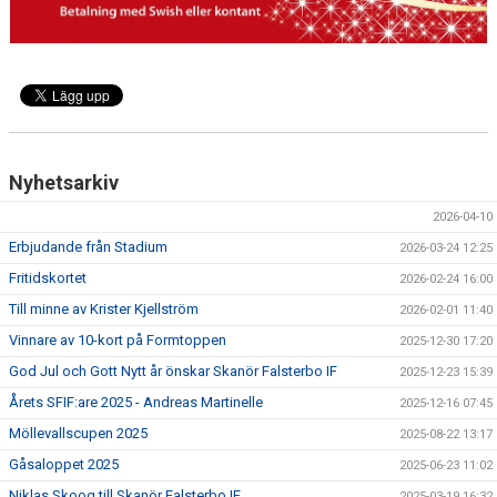
ÅRETS SFIF:ARE
SFIF-HYMNEN
INFO MÖTANDE UNGDOMSLAG
Nyhetsarkiv
2026-04-10
Erbjudande från Stadium
2026-03-24 12:25
Fritidskortet
2026-02-24 16:00
Till minne av Krister Kjellström
2026-02-01 11:40
Vinnare av 10-kort på Formtoppen
2025-12-30 17:20
God Jul och Gott Nytt år önskar Skanör Falsterbo IF
2025-12-23 15:39
Årets SFIF:are 2025 - Andreas Martinelle
2025-12-16 07:45
Möllevallscupen 2025
2025-08-22 13:17
Gåsaloppet 2025
2025-06-23 11:02
Niklas Skoog till Skanör Falsterbo IF
2025-03-19 16:32