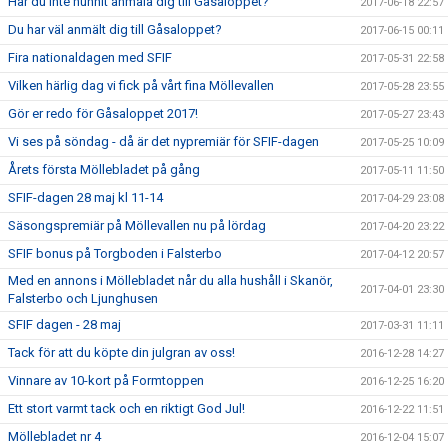
Har du inte hunnit anmäla dig till Gåsaloppet?
2017-06-18 22:57
Du har väl anmält dig till Gåsaloppet?
2017-06-15 00:11
Fira nationaldagen med SFIF
2017-05-31 22:58
Vilken härlig dag vi fick på vårt fina Möllevallen
2017-05-28 23:55
Gör er redo för Gåsaloppet 2017!
2017-05-27 23:43
Vi ses på söndag - då är det nypremiär för SFIF-dagen
2017-05-25 10:09
Årets första Möllebladet på gång
2017-05-11 11:50
SFIF-dagen 28 maj kl 11-14
2017-04-29 23:08
Säsongspremiär på Möllevallen nu på lördag
2017-04-20 23:22
SFIF bonus på Torgboden i Falsterbo
2017-04-12 20:57
Med en annons i Möllebladet når du alla hushåll i Skanör,
2017-04-01 23:30
Falsterbo och Ljunghusen
SFIF dagen - 28 maj
2017-03-31 11:11
Tack för att du köpte din julgran av oss!
2016-12-28 14:27
Vinnare av 10-kort på Formtoppen
2016-12-25 16:20
Ett stort varmt tack och en riktigt God Jul!
2016-12-22 11:51
Möllebladet nr 4
2016-12-04 15:07