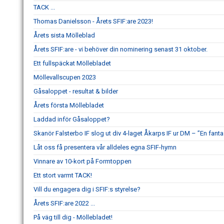
TACK ...
Thomas Danielsson - Årets SFIF:are 2023!
Årets sista Mölleblad
Årets SFIF:are - vi behöver din nominering senast 31 oktober.
Ett fullspäckat Möllebladet
Möllevallscupen 2023
Gåsaloppet - resultat & bilder
Årets första Möllebladet
Laddad inför Gåsaloppet?
Skanör Falsterbo IF slog ut div 4-laget Åkarps IF ur DM – ”En fanta
Låt oss få presentera vår alldeles egna SFIF-hymn
Vinnare av 10-kort på Formtoppen
Ett stort varmt TACK!
Vill du engagera dig i SFIF:s styrelse?
Årets SFIF:are 2022 ...
På väg till dig - Möllebladet!