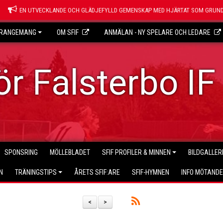
EN UTVECKLANDE OCH GLÄDJEFYLLD GEMENSKAP MED HJÄRTAT SOM GRUND
RANGEMANG
OM SFIF
ANMÄLAN - NY SPELARE OCH LEDARE
r Falsterbo IF
SPONSRING
MÖLLEBLADET
SFIF PROFILER & MINNEN
BILDGALLER
N
TRÄNINGSTIPS
ÅRETS SFIF:ARE
SFIF-HYMNEN
INFO MÖTAND
<
>