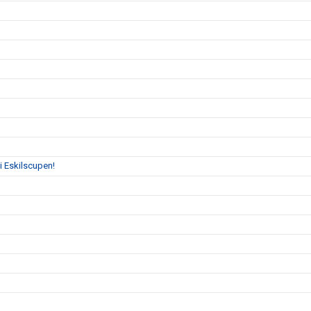
s i Eskilscupen!