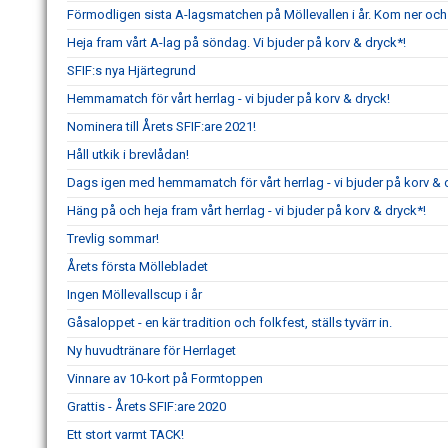
Förmodligen sista A-lagsmatchen på Möllevallen i år. Kom ner och
Heja fram vårt A-lag på söndag. Vi bjuder på korv & dryck*!
SFIF:s nya Hjärtegrund
Hemmamatch för vårt herrlag - vi bjuder på korv & dryck!
Nominera till Årets SFIF:are 2021!
Håll utkik i brevlådan!
Dags igen med hemmamatch för vårt herrlag - vi bjuder på korv & 
Häng på och heja fram vårt herrlag - vi bjuder på korv & dryck*!
Trevlig sommar!
Årets första Möllebladet
Ingen Möllevallscup i år
Gåsaloppet - en kär tradition och folkfest, ställs tyvärr in.
Ny huvudtränare för Herrlaget
Vinnare av 10-kort på Formtoppen
Grattis - Årets SFIF:are 2020
Ett stort varmt TACK!