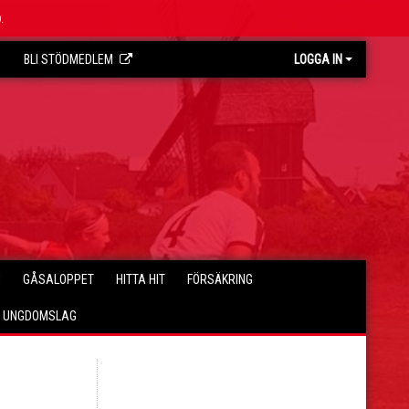
.
BLI STÖDMEDLEM
LOGGA IN
I
GÅSALOPPET
HITTA HIT
FÖRSÄKRING
E UNGDOMSLAG