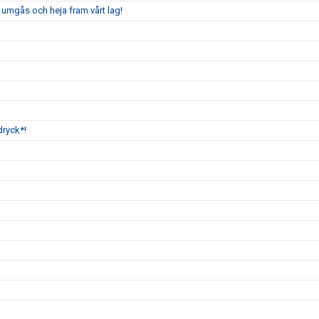
 umgås och heja fram vårt lag!
dryck*!