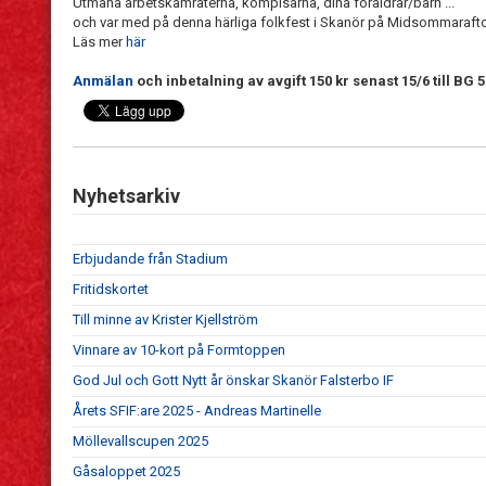
Utmana arbetskamraterna, kompisarna, dina föräldrar/barn ...
och var med på denna härliga folkfest i Skanör på Midsommaraft
Läs mer
här
Anmälan
och inbetalning av avgift 150 kr senast 15/6 till BG 5
Nyhetsarkiv
Erbjudande från Stadium
Fritidskortet
Till minne av Krister Kjellström
Vinnare av 10-kort på Formtoppen
God Jul och Gott Nytt år önskar Skanör Falsterbo IF
Årets SFIF:are 2025 - Andreas Martinelle
Möllevallscupen 2025
Gåsaloppet 2025