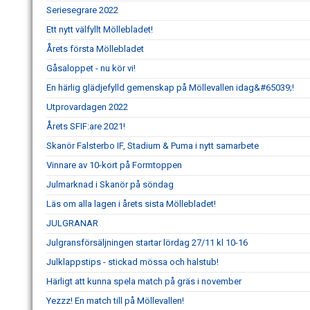
Seriesegrare 2022
Ett nytt välfyllt Möllebladet!
Årets första Möllebladet
Gåsaloppet - nu kör vi!
En härlig glädjefylld gemenskap på Möllevallen idag&#65039;!
Utprovardagen 2022
Årets SFIF:are 2021!
Skanör Falsterbo IF, Stadium & Puma i nytt samarbete
Vinnare av 10-kort på Formtoppen
Julmarknad i Skanör på söndag
Läs om alla lagen i årets sista Möllebladet!
JULGRANAR
Julgransförsäljningen startar lördag 27/11 kl 10-16
Julklappstips - stickad mössa och halstub!
Härligt att kunna spela match på gräs i november
Yezzz! En match till på Möllevallen!