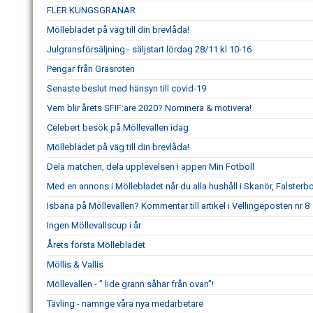
FLER KUNGSGRANAR
Möllebladet på väg till din brevlåda!
Julgransförsäljning - säljstart lördag 28/11 kl 10-16
Pengar från Gräsroten
Senaste beslut med hänsyn till covid-19
Vem blir årets SFIF:are 2020? Nominera & motivera!
Celebert besök på Möllevallen idag
Möllebladet på väg till din brevlåda!
Dela matchen, dela upplevelsen i appen Min Fotboll
Med en annons i Möllebladet når du alla hushåll i Skanör, Falster
Isbana på Möllevallen? Kommentar till artikel i Vellingeposten nr 8
Ingen Möllevallscup i år
Årets första Möllebladet
Möllis & Vallis
Möllevallen - ” lide grann såhär från ovan”!
Tävling - namnge våra nya medarbetare