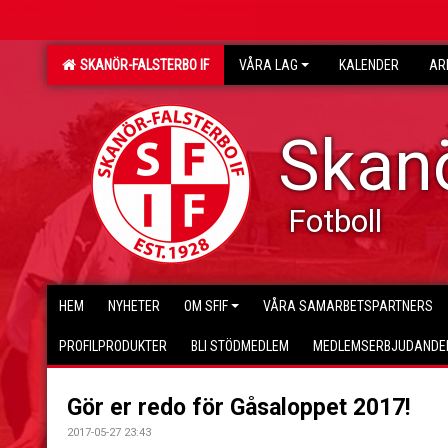
SKANÖR-FALSTERBO IF
VÅRA LAG
KALENDER
AR
Skanö
Fotboll
HEM
NYHETER
OM SFIF
VÅRA SAMARBETSPARTNERS
PROFILPRODUKTER
BLI STÖDMEDLEM
MEDLEMSERBJUDANDE
Gör er redo för Gåsaloppet 2017!
2017-05-27 23:43