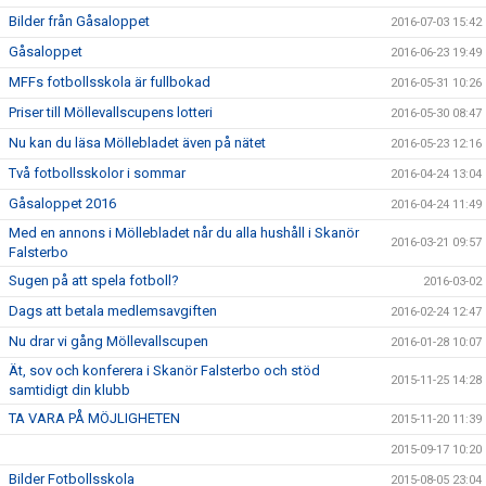
Bilder från Gåsaloppet
2016-07-03 15:42
Gåsaloppet
2016-06-23 19:49
MFFs fotbollsskola är fullbokad
2016-05-31 10:26
Priser till Möllevallscupens lotteri
2016-05-30 08:47
Nu kan du läsa Möllebladet även på nätet
2016-05-23 12:16
Två fotbollsskolor i sommar
2016-04-24 13:04
Gåsaloppet 2016
2016-04-24 11:49
Med en annons i Möllebladet når du alla hushåll i Skanör
2016-03-21 09:57
Falsterbo
Sugen på att spela fotboll?
2016-03-02
Dags att betala medlemsavgiften
2016-02-24 12:47
Nu drar vi gång Möllevallscupen
2016-01-28 10:07
Ät, sov och konferera i Skanör Falsterbo och stöd
2015-11-25 14:28
samtidigt din klubb
TA VARA PÅ MÖJLIGHETEN
2015-11-20 11:39
2015-09-17 10:20
Bilder Fotbollsskola
2015-08-05 23:04