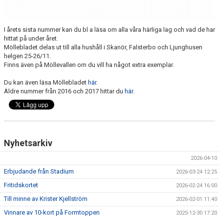
ÅRETS SFIF:ARE
SFIF-HYMNEN
I årets sista nummer kan du bl a läsa om alla våra härliga lag och vad de har
hittat på under året.
INFO MÖTANDE UNGDOMSLAG
Möllebladet delas ut till alla hushåll i Skanör, Falsterbo och Ljunghusen
helgen 25-26/11.
Finns även på Möllevallen om du vill ha något extra exemplar.
Du kan även läsa Möllebladet
här
.
Äldre nummer från 2016 och 2017 hittar du
här
.
Nyhetsarkiv
2026-04-10
Erbjudande från Stadium
2026-03-24 12:25
Fritidskortet
2026-02-24 16:00
Till minne av Krister Kjellström
2026-02-01 11:40
Vinnare av 10-kort på Formtoppen
2025-12-30 17:20