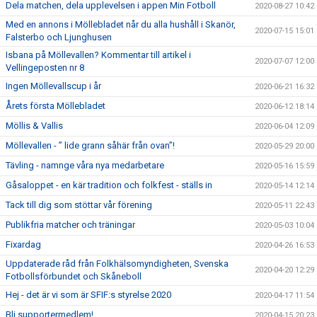
Dela matchen, dela upplevelsen i appen Min Fotboll
2020-08-27 10:42
Med en annons i Möllebladet når du alla hushåll i Skanör,
2020-07-15 15:01
Falsterbo och Ljunghusen
Isbana på Möllevallen? Kommentar till artikel i
2020-07-07 12:00
Vellingeposten nr 8
Ingen Möllevallscup i år
2020-06-21 16:32
Årets första Möllebladet
2020-06-12 18:14
Möllis & Vallis
2020-06-04 12:09
Möllevallen - ” lide grann såhär från ovan”!
2020-05-29 20:00
Tävling - namnge våra nya medarbetare
2020-05-16 15:59
Gåsaloppet - en kär tradition och folkfest - ställs in
2020-05-14 12:14
Tack till dig som stöttar vår förening
2020-05-11 22:43
Publikfria matcher och träningar
2020-05-03 10:04
Fixardag
2020-04-26 16:53
Uppdaterade råd från Folkhälsomyndigheten, Svenska
2020-04-20 12:29
Fotbollsförbundet och Skåneboll
Hej - det är vi som är SFIF:s styrelse 2020
2020-04-17 11:54
Bli supportermedlem!
2020-04-15 20:23