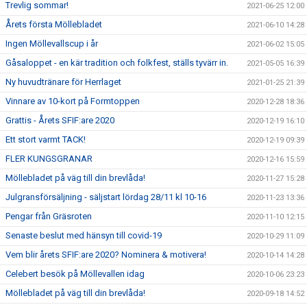
Trevlig sommar!
2021-06-25 12:00
Årets första Möllebladet
2021-06-10 14:28
Ingen Möllevallscup i år
2021-06-02 15:05
Gåsaloppet - en kär tradition och folkfest, ställs tyvärr in.
2021-05-05 16:39
Ny huvudtränare för Herrlaget
2021-01-25 21:39
Vinnare av 10-kort på Formtoppen
2020-12-28 18:36
Grattis - Årets SFIF:are 2020
2020-12-19 16:10
Ett stort varmt TACK!
2020-12-19 09:39
FLER KUNGSGRANAR
2020-12-16 15:59
Möllebladet på väg till din brevlåda!
2020-11-27 15:28
Julgransförsäljning - säljstart lördag 28/11 kl 10-16
2020-11-23 13:36
Pengar från Gräsroten
2020-11-10 12:15
Senaste beslut med hänsyn till covid-19
2020-10-29 11:09
Vem blir årets SFIF:are 2020? Nominera & motivera!
2020-10-14 14:28
Celebert besök på Möllevallen idag
2020-10-06 23:23
Möllebladet på väg till din brevlåda!
2020-09-18 14:52