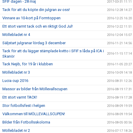
SFIF dagen - 28 maj
2017-03-31 11:11
Tack för att du köpte din julgran av oss!
2016-12-28 14:27
Vinnare av 10-kort på Formtoppen
2016-12-25 16:20
Ett stort varmt tack och en riktigt God Jul!
2016-12-22 11:51
Möllebladet nr 4
2016-12-04 15:07
Säljstart julgranar lördag 3 december
2016-11-21 14:56
Tack för att du lägger stämplade kvitto i SFIF:s låda på ICA i
2016-11-15 17:14
Skanör
Tack Nejib, för 19 år i klubben
2016-11-05 23:27
Möllebladet nr 3
2016-10-09 14:18
Lucia cup 2016
2016-08-31 12:26
Massor av bilder från Möllevallscupen
2016-08-19 17:31
Ett stort varmt TACK!
2016-08-19 17:28
Stor fotbollsfest i helgen
2016-08-09 19:59
Välkommen till MÖLLEVALLSCUPEN!
2016-08-09 19:54
Bilder från Fotbollsskolorna
2016-08-05 00:56
Möllebladet nr 2
2016-07-17 18:26