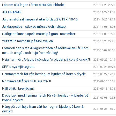
Läs om alla lagen i årets sista Möllebladet!
2021-11-23 23:28
JULGRANAR
2021-11-22 11:31
Julgransförsäljningen startar lördag 27/11 kl 10-16
2021-11-22 11:19
Julklappstips - stickad mössa och halstub!
2021-11-08 16:03
Härligt att kunna spela match på gräs i november
2021-11-05 16:08
Yezzz! En match till på Möllevallen!
2021-10-28 22:23
Förmodligen sista A-lagsmatchen på Möllevallen i år. Kom
2021-10-07 08:53
ner och umgås och heja fram vårt lag!
Heja fram vårt A-lag på söndag. Vi bjuder på korv & dryck*!
2021-09-29 10:19
SFIF:s nya Hjärtegrund
2021-09-24 08:28
Hemmamatch för vårt herrlag - vi bjuder på korv & dryck!
2021-09-22 12:11
Nominera till Årets SFIF:are 2021!
2021-09-15 16:21
Håll utkik i brevlådan!
2021-09-15 15:06
Dags igen med hemmamatch för vårt herrlag - vi bjuder på
2021-09-08 12:33
korv & dryck*!
Häng på och heja fram vårt herrlag - vi bjuder på korv &
2021-08-25 18:30
dryck*!