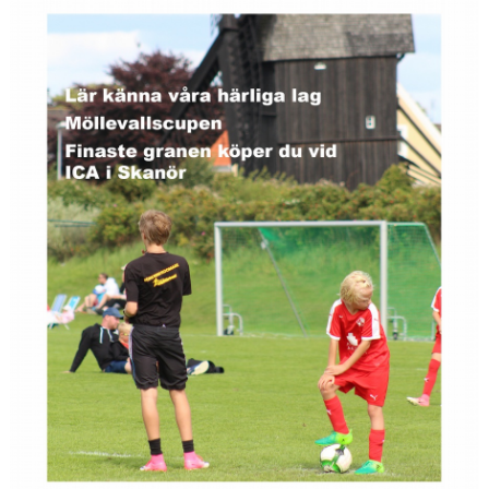
MÖLLEBLADET
SFIF PROFILER & MINNEN
BILDGALLERI
GÅSALOPPET
HITTA HIT
FÖRSÄKRING
PROFILPRODUKTER
BLI STÖDMEDLEM
MEDLEMSERBJUDANDEN
TRÄNINGSTIPS