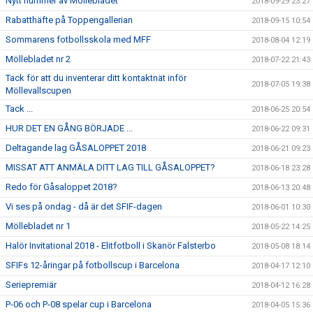
Nytt nummer av Möllebladet
2018-09-29 23:27
Rabatthäfte på Toppengallerian
2018-09-15 10:54
Sommarens fotbollsskola med MFF
2018-08-04 12:19
Möllebladet nr 2
2018-07-22 21:43
Tack för att du inventerar ditt kontaktnät inför
2018-07-05 19:38
Möllevallscupen
Tack ...
2018-06-25 20:54
HUR DET EN GÅNG BÖRJADE ...
2018-06-22 09:31
Deltagande lag GÅSALOPPET 2018
2018-06-21 09:23
MISSAT ATT ANMÄLA DITT LAG TILL GÅSALOPPET?
2018-06-18 23:28
Redo för Gåsaloppet 2018?
2018-06-13 20:48
Vi ses på ondag - då är det SFIF-dagen
2018-06-01 10:30
Möllebladet nr 1
2018-05-22 14:25
Halör Invitational 2018 - Elitfotboll i Skanör Falsterbo
2018-05-08 18:14
SFIFs 12-åringar på fotbollscup i Barcelona
2018-04-17 12:10
Seriepremiär
2018-04-12 16:28
P-06 och P-08 spelar cup i Barcelona
2018-04-05 15:36