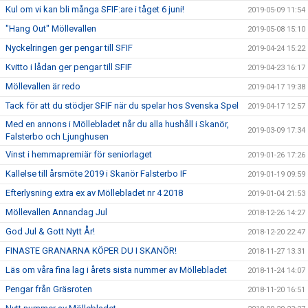
Kul om vi kan bli många SFIF:are i tåget 6 juni!
2019-05-09 11:54
"Hang Out" Möllevallen
2019-05-08 15:10
Nyckelringen ger pengar till SFIF
2019-04-24 15:22
Kvitto i lådan ger pengar till SFIF
2019-04-23 16:17
Möllevallen är redo
2019-04-17 19:38
Tack för att du stödjer SFIF när du spelar hos Svenska Spel
2019-04-17 12:57
Med en annons i Möllebladet når du alla hushåll i Skanör,
2019-03-09 17:34
Falsterbo och Ljunghusen
Vinst i hemmapremiär för seniorlaget
2019-01-26 17:26
Kallelse till årsmöte 2019 i Skanör Falsterbo IF
2019-01-19 09:59
Efterlysning extra ex av Möllebladet nr 4 2018
2019-01-04 21:53
Möllevallen Annandag Jul
2018-12-26 14:27
God Jul & Gott Nytt År!
2018-12-20 22:47
FINASTE GRANARNA KÖPER DU I SKANÖR!
2018-11-27 13:31
Läs om våra fina lag i årets sista nummer av Möllebladet
2018-11-24 14:07
Pengar från Gräsroten
2018-11-20 16:51