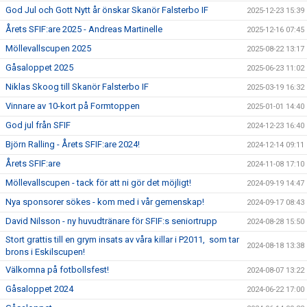
God Jul och Gott Nytt år önskar Skanör Falsterbo IF
2025-12-23 15:39
Årets SFIF:are 2025 - Andreas Martinelle
2025-12-16 07:45
Möllevallscupen 2025
2025-08-22 13:17
Gåsaloppet 2025
2025-06-23 11:02
Niklas Skoog till Skanör Falsterbo IF
2025-03-19 16:32
Vinnare av 10-kort på Formtoppen
2025-01-01 14:40
God jul från SFIF
2024-12-23 16:40
Björn Ralling - Årets SFIF:are 2024!
2024-12-14 09:11
Årets SFIF:are
2024-11-08 17:10
Möllevallscupen - tack för att ni gör det möjligt!
2024-09-19 14:47
Nya sponsorer sökes - kom med i vår gemenskap!
2024-09-17 08:43
David Nilsson - ny huvudtränare för SFIF:s seniortrupp
2024-08-28 15:50
Stort grattis till en grym insats av våra killar i P2011, som tar
2024-08-18 13:38
brons i Eskilscupen!
Välkomna på fotbollsfest!
2024-08-07 13:22
Gåsaloppet 2024
2024-06-22 17:00