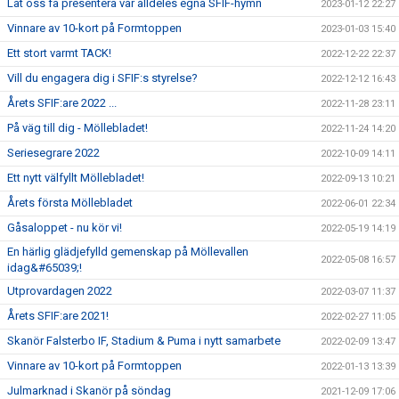
Låt oss få presentera vår alldeles egna SFIF-hymn
2023-01-12 22:27
Vinnare av 10-kort på Formtoppen
2023-01-03 15:40
Ett stort varmt TACK!
2022-12-22 22:37
Vill du engagera dig i SFIF:s styrelse?
2022-12-12 16:43
Årets SFIF:are 2022 ...
2022-11-28 23:11
På väg till dig - Möllebladet!
2022-11-24 14:20
Seriesegrare 2022
2022-10-09 14:11
Ett nytt välfyllt Möllebladet!
2022-09-13 10:21
Årets första Möllebladet
2022-06-01 22:34
Gåsaloppet - nu kör vi!
2022-05-19 14:19
En härlig glädjefylld gemenskap på Möllevallen
2022-05-08 16:57
idag&#65039;!
Utprovardagen 2022
2022-03-07 11:37
Årets SFIF:are 2021!
2022-02-27 11:05
Skanör Falsterbo IF, Stadium & Puma i nytt samarbete
2022-02-09 13:47
Vinnare av 10-kort på Formtoppen
2022-01-13 13:39
Julmarknad i Skanör på söndag
2021-12-09 17:06