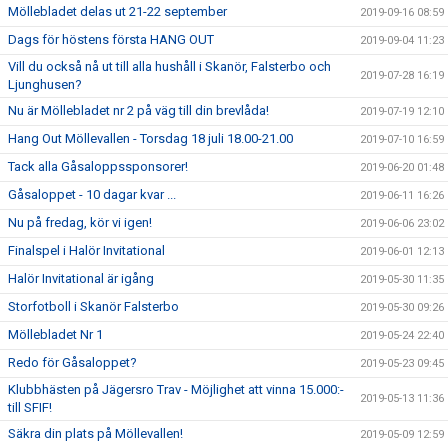
Möllebladet delas ut 21-22 september
2019-09-16 08:59
Dags för höstens första HANG OUT
2019-09-04 11:23
Vill du också nå ut till alla hushåll i Skanör, Falsterbo och
2019-07-28 16:19
Ljunghusen?
Nu är Möllebladet nr 2 på väg till din brevlåda!
2019-07-19 12:10
Hang Out Möllevallen - Torsdag 18 juli 18.00-21.00
2019-07-10 16:59
Tack alla Gåsaloppssponsorer!
2019-06-20 01:48
Gåsaloppet - 10 dagar kvar ...
2019-06-11 16:26
Nu på fredag, kör vi igen!
2019-06-06 23:02
Finalspel i Halör Invitational
2019-06-01 12:13
Halör Invitational är igång
2019-05-30 11:35
Storfotboll i Skanör Falsterbo
2019-05-30 09:26
Möllebladet Nr 1
2019-05-24 22:40
Redo för Gåsaloppet?
2019-05-23 09:45
Klubbhästen på Jägersro Trav - Möjlighet att vinna 15.000:-
2019-05-13 11:36
till SFIF!
Säkra din plats på Möllevallen!
2019-05-09 12:59