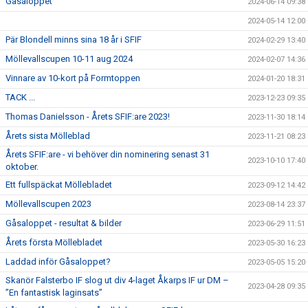
Gåsaloppet
2024-06-14 09:38
2024-05-14 12:00
Pär Blondell minns sina 18 år i SFIF
2024-02-29 13:40
Möllevallscupen 10-11 aug 2024
2024-02-07 14:36
Vinnare av 10-kort på Formtoppen
2024-01-20 18:31
TACK ...
2023-12-23 09:35
Thomas Danielsson - Årets SFIF:are 2023!
2023-11-30 18:14
Årets sista Mölleblad
2023-11-21 08:23
Årets SFIF:are - vi behöver din nominering senast 31
2023-10-10 17:40
oktober.
Ett fullspäckat Möllebladet
2023-09-12 14:42
Möllevallscupen 2023
2023-08-14 23:37
Gåsaloppet - resultat & bilder
2023-06-29 11:51
Årets första Möllebladet
2023-05-30 16:23
Laddad inför Gåsaloppet?
2023-05-05 15:20
Skanör Falsterbo IF slog ut div 4-laget Åkarps IF ur DM –
2023-04-28 09:35
”En fantastisk laginsats”