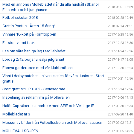
Med en annons i Möllebladet når du alla hushåll i Skanör,
2018-03-01 16:59
Falsterbo och Ljunghusen
Fotbollsskolan 2018
2018-02-28 12:49
Grattis Pontus - Årets 15-åring!
2018-02-14 21:51
Vinnare 10-kort på Formtoppen
2017-12-25 16:56
Ett stort varmt tack!
2017-12-23 13:36
Läs om våra härliga lag i Möllebladet
2017-11-24 19:16
Lördag 2/12 börjar vi sälja julgranar!
2017-11-17 16:05
Förnya garderoben med vår klubbmössa
2017-10-30 13:24
Vinst i derbymatchen - silver i serien för våra Juniorer - Stort
2017-10-21 15:56
grattis!
Stort grattis till P01/02 - Seriesegrare
2017-10-14 17:26
Inspelning av reklamfilm på Möllevallen
2017-10-06 17:13
Halör Cup växer - samarbete med SFIF och Vellinge IF
2017-09-30 18:34
Möllebladet nr 3
2017-09-20 11:40
Massor av bilder från Fotbollsskolan och Möllevallscupen
2017-09-02 17:21
MÖLLEVALLSCUPEN
2017-08-05 14:35