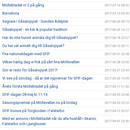
Möllebladet nr 2 på gång
2017-07-14 08:55
Barcelona
2017-07-13 09:39
Segrare i Gåsaloppet - Gundes Adepter
2017-06-26 00:19
Gåsaloppet - en kär & populär tradition
2017-06-24 16:12
Har du inte hunnit anmäla dig till Gåsaloppet?
2017-06-18 22:57
Du har väl anmält dig till Gåsaloppet?
2017-06-15 00:11
Fira nationaldagen med SFIF
2017-05-31 22:58
Vilken härlig dag vi fick på vårt fina Möllevallen
2017-05-28 23:55
Gör er redo för Gåsaloppet 2017!
2017-05-27 23:43
Vi ses på söndag - då är det nypremiär för SFIF-dagen
2017-05-25 10:09
Årets första Möllebladet på gång
2017-05-11 11:50
SFIF-dagen 28 maj kl 11-14
2017-04-29 23:08
Säsongspremiär på Möllevallen nu på lördag
2017-04-20 23:22
SFIF bonus på Torgboden i Falsterbo
2017-04-12 20:57
Med en annons i Möllebladet når du alla hushåll i Skanör,
2017-04-01 23:30
Falsterbo och Ljunghusen