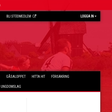
.
BLI STÖDMEDLEM
LOGGA IN
I
GÅSALOPPET
HITTA HIT
FÖRSÄKRING
E UNGDOMSLAG