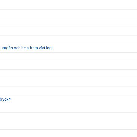
 umgås och heja fram vårt lag!
dryck*!