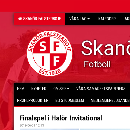
SKANÖR-FALSTERBO IF
VÅRA LAG
KALENDER
AR
Skanö
Fotboll
HEM
NYHETER
OM SFIF
VÅRA SAMARBETSPARTNERS
PROFILPRODUKTER
BLI STÖDMEDLEM
MEDLEMSERBJUDANDE
Finalspel i Halör Invitational
2019-06-01 12:13