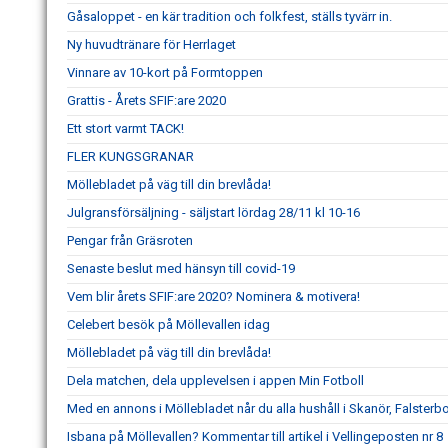
Gåsaloppet - en kär tradition och folkfest, ställs tyvärr in.
Ny huvudtränare för Herrlaget
Vinnare av 10-kort på Formtoppen
Grattis - Årets SFIF:are 2020
Ett stort varmt TACK!
FLER KUNGSGRANAR
Möllebladet på väg till din brevlåda!
Julgransförsäljning - säljstart lördag 28/11 kl 10-16
Pengar från Gräsroten
Senaste beslut med hänsyn till covid-19
Vem blir årets SFIF:are 2020? Nominera & motivera!
Celebert besök på Möllevallen idag
Möllebladet på väg till din brevlåda!
Dela matchen, dela upplevelsen i appen Min Fotboll
Med en annons i Möllebladet når du alla hushåll i Skanör, Falster
Isbana på Möllevallen? Kommentar till artikel i Vellingeposten nr 8