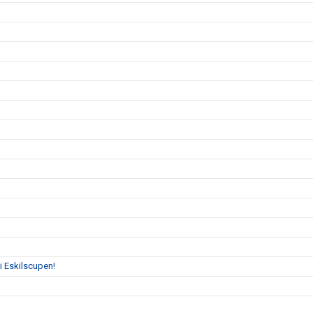
s i Eskilscupen!