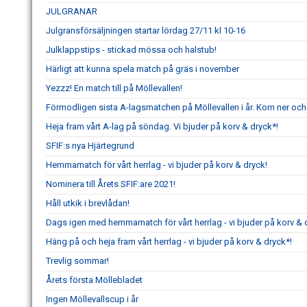
JULGRANAR
Julgransförsäljningen startar lördag 27/11 kl 10-16
Julklappstips - stickad mössa och halstub!
Härligt att kunna spela match på gräs i november
Yezzz! En match till på Möllevallen!
Förmodligen sista A-lagsmatchen på Möllevallen i år. Kom ner och
Heja fram vårt A-lag på söndag. Vi bjuder på korv & dryck*!
SFIF:s nya Hjärtegrund
Hemmamatch för vårt herrlag - vi bjuder på korv & dryck!
Nominera till Årets SFIF:are 2021!
Håll utkik i brevlådan!
Dags igen med hemmamatch för vårt herrlag - vi bjuder på korv & 
Häng på och heja fram vårt herrlag - vi bjuder på korv & dryck*!
Trevlig sommar!
Årets första Möllebladet
Ingen Möllevallscup i år