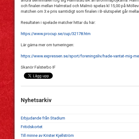
andra semifinalen tog sig Halmstad BK an Brommapojkarna. Halmst
och finalen mellan Halmstad och Malmö spelas kl 15,00 på Möllev
matchen om 3:e pris samtidigt som finalen i B-slutspelet går mell
Resultaten i spelade matcher hittar du här:
https://www.procup.se/cup/32178.htm
Lär gärna mer om turneringen:
https://www.expressen.se/sport/foreningsliv/hade-vantat-mig-me
Skanör Falsterbo IF
Nyhetsarkiv
Erbjudande från Stadium
Fritidskortet
Till minne av Krister Kjellström