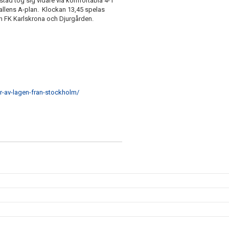
ad tog sig vidare via komfortabla 4-1
allens A-plan. Klockan 13,45 spelas
an FK Karlskrona och Djurgården.
r-av-lagen-fran-stockholm/