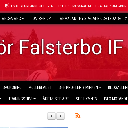
EN UTVECKLANDE OCH GLÄDJEFYLLD GEMENSKAP MED HJÄRTAT SOM GRUND
RANGEMANG
OM SFIF
ANMÄLAN - NY SPELARE OCH LEDARE
r Falsterbo IF
SPONSRING
MÖLLEBLADET
SFIF PROFILER & MINNEN
BILDGALLER
N
TRÄNINGSTIPS
ÅRETS SFIF:ARE
SFIF-HYMNEN
INFO MÖTAND
<
>