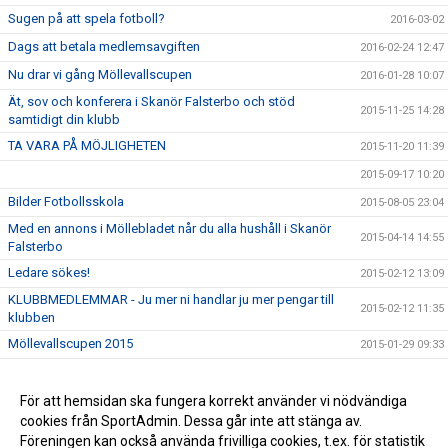
Sugen på att spela fotboll?
2016-03-02
Dags att betala medlemsavgiften
2016-02-24 12:47
Nu drar vi gång Möllevallscupen
2016-01-28 10:07
Ät, sov och konferera i Skanör Falsterbo och stöd
2015-11-25 14:28
samtidigt din klubb
TA VARA PÅ MÖJLIGHETEN
2015-11-20 11:39
2015-09-17 10:20
Bilder Fotbollsskola
2015-08-05 23:04
Med en annons i Möllebladet når du alla hushåll i Skanör
2015-04-14 14:55
Falsterbo
Ledare sökes!
2015-02-12 13:09
KLUBBMEDLEMMAR - Ju mer ni handlar ju mer pengar till
2015-02-12 11:35
klubben
Möllevallscupen 2015
2015-01-29 09:33
Vill du börja spela fotboll?
2014-04-28 13:42
Aktivera ditt spelkort - Stöd Skanör Falsterbo IF
För att hemsidan ska fungera korrekt använder vi nödvändiga
2014-04-03 10:11
cookies från SportAdmin. Dessa går inte att stänga av.
Stöd Skanör-Falsterbo IF, bli Bingolotto- prenumerant
2014-03-14 10:03
Föreningen kan också använda frivilliga cookies, t.ex. för statistik