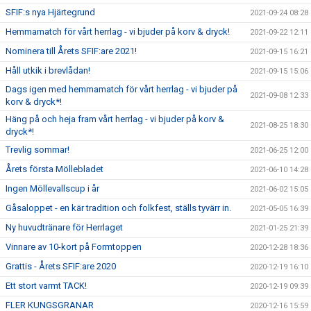
SFIF:s nya Hjärtegrund
2021-09-24 08:28
Hemmamatch för vårt herrlag - vi bjuder på korv & dryck!
2021-09-22 12:11
Nominera till Årets SFIF:are 2021!
2021-09-15 16:21
Håll utkik i brevlådan!
2021-09-15 15:06
Dags igen med hemmamatch för vårt herrlag - vi bjuder på
2021-09-08 12:33
korv & dryck*!
Häng på och heja fram vårt herrlag - vi bjuder på korv &
2021-08-25 18:30
dryck*!
Trevlig sommar!
2021-06-25 12:00
Årets första Möllebladet
2021-06-10 14:28
Ingen Möllevallscup i år
2021-06-02 15:05
Gåsaloppet - en kär tradition och folkfest, ställs tyvärr in.
2021-05-05 16:39
Ny huvudtränare för Herrlaget
2021-01-25 21:39
Vinnare av 10-kort på Formtoppen
2020-12-28 18:36
Grattis - Årets SFIF:are 2020
2020-12-19 16:10
Ett stort varmt TACK!
2020-12-19 09:39
FLER KUNGSGRANAR
2020-12-16 15:59