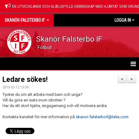
EN UTVECKLANDE OCH GLÄDJEFYLLD GEMENSKAP MED HJÄRTAT SOM GRUND
SKANÖR-FALSTERBO IF
LOGGA IN
Skanör Falsterbo IF
Fotboll
HEM
Ledare sökes!
<
>
2015-02-12 13:09
NYHETER
Tycker du om att arbeta med barn och unga?
Vill du göra en isats inom idrotten ?
OM SFIF
Har du ett stort hjärta, engagemang och vill motivera andra
Kontakta kansliet för mer information på
VÅRA SAMARBETSPARTNERS
skanor-falsterboif@telia.com
SPONSRING