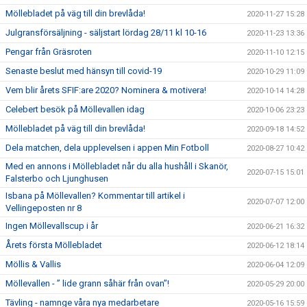
Möllebladet på väg till din brevlåda!
2020-11-27 15:28
Julgransförsäljning - säljstart lördag 28/11 kl 10-16
2020-11-23 13:36
Pengar från Gräsroten
2020-11-10 12:15
Senaste beslut med hänsyn till covid-19
2020-10-29 11:09
Vem blir årets SFIF:are 2020? Nominera & motivera!
2020-10-14 14:28
Celebert besök på Möllevallen idag
2020-10-06 23:23
Möllebladet på väg till din brevlåda!
2020-09-18 14:52
Dela matchen, dela upplevelsen i appen Min Fotboll
2020-08-27 10:42
Med en annons i Möllebladet når du alla hushåll i Skanör,
2020-07-15 15:01
Falsterbo och Ljunghusen
Isbana på Möllevallen? Kommentar till artikel i
2020-07-07 12:00
Vellingeposten nr 8
Ingen Möllevallscup i år
2020-06-21 16:32
Årets första Möllebladet
2020-06-12 18:14
Möllis & Vallis
2020-06-04 12:09
Möllevallen - ” lide grann såhär från ovan”!
2020-05-29 20:00
Tävling - namnge våra nya medarbetare
2020-05-16 15:59