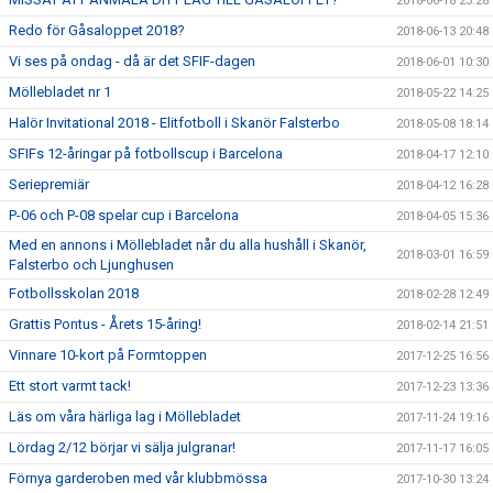
2018-06-18 23:28
Redo för Gåsaloppet 2018?
2018-06-13 20:48
Vi ses på ondag - då är det SFIF-dagen
2018-06-01 10:30
Möllebladet nr 1
2018-05-22 14:25
Halör Invitational 2018 - Elitfotboll i Skanör Falsterbo
2018-05-08 18:14
SFIFs 12-åringar på fotbollscup i Barcelona
2018-04-17 12:10
Seriepremiär
2018-04-12 16:28
P-06 och P-08 spelar cup i Barcelona
2018-04-05 15:36
Med en annons i Möllebladet når du alla hushåll i Skanör,
2018-03-01 16:59
Falsterbo och Ljunghusen
Fotbollsskolan 2018
2018-02-28 12:49
Grattis Pontus - Årets 15-åring!
2018-02-14 21:51
Vinnare 10-kort på Formtoppen
2017-12-25 16:56
Ett stort varmt tack!
2017-12-23 13:36
Läs om våra härliga lag i Möllebladet
2017-11-24 19:16
Lördag 2/12 börjar vi sälja julgranar!
2017-11-17 16:05
Förnya garderoben med vår klubbmössa
2017-10-30 13:24