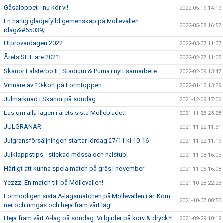
Gåsaloppet - nu kör vi!
2022-05-19 14:19
En härlig glädjefylld gemenskap på Möllevallen
2022-05-08 16:57
idag&#65039;!
Utprovardagen 2022
2022-03-07 11:37
Årets SFIF:are 2021!
2022-02-27 11:05
Skanör Falsterbo IF, Stadium & Puma i nytt samarbete
2022-02-09 13:47
Vinnare av 10-kort på Formtoppen
2022-01-13 13:39
Julmarknad i Skanör på söndag
2021-12-09 17:06
Läs om alla lagen i årets sista Möllebladet!
2021-11-23 23:28
JULGRANAR
2021-11-22 11:31
Julgransförsäljningen startar lördag 27/11 kl 10-16
2021-11-22 11:19
Julklappstips - stickad mössa och halstub!
2021-11-08 16:03
Härligt att kunna spela match på gräs i november
2021-11-05 16:08
Yezzz! En match till på Möllevallen!
2021-10-28 22:23
Förmodligen sista A-lagsmatchen på Möllevallen i år. Kom
2021-10-07 08:53
ner och umgås och heja fram vårt lag!
Heja fram vårt A-lag på söndag. Vi bjuder på korv & dryck*!
2021-09-29 10:19