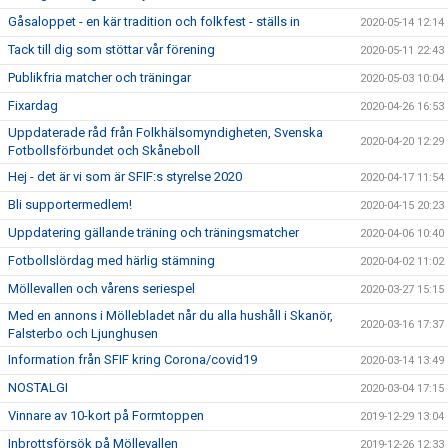
Gåsaloppet - en kär tradition och folkfest - ställs in
2020-05-14 12:14
Tack till dig som stöttar vår förening
2020-05-11 22:43
Publikfria matcher och träningar
2020-05-03 10:04
Fixardag
2020-04-26 16:53
Uppdaterade råd från Folkhälsomyndigheten, Svenska
2020-04-20 12:29
Fotbollsförbundet och Skåneboll
Hej - det är vi som är SFIF:s styrelse 2020
2020-04-17 11:54
Bli supportermedlem!
2020-04-15 20:23
Uppdatering gällande träning och träningsmatcher
2020-04-06 10:40
Fotbollslördag med härlig stämning
2020-04-02 11:02
Möllevallen och vårens seriespel
2020-03-27 15:15
Med en annons i Möllebladet når du alla hushåll i Skanör,
2020-03-16 17:37
Falsterbo och Ljunghusen
Information från SFIF kring Corona/covid19
2020-03-14 13:49
NOSTALGI
2020-03-04 17:15
Vinnare av 10-kort på Formtoppen
2019-12-29 13:04
Inbrottsförsök på Möllevallen
2019-12-26 12:33