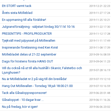
Ett STORT varmt tack
2019-12-21 22:23
Årets sista Mölleblad
2019-11-27 17:24
En uppmaning till alla föräldrar!
2019-11-25 10:21
Julgransförsäljning - säljstart lördag 30/11 kl 10-16
2019-11-22 17:30
PRESENTTIPS - PROFILPRODUKTER
2019-11-12 17:28
Tjejkväll med julpyssel på Möllevallen
2019-11-11 17:49
Inspirerande föreläsning med Ken Kvist
2019-11-08 17:39
Möllebladet delas ut 21-22 september
2019-09-16 08:59
Dags för höstens första HANG OUT
2019-09-04 11:23
Vill du också nå ut till alla hushåll i Skanör, Falsterbo och
2019-07-28 16:19
Ljunghusen?
Nu är Möllebladet nr 2 på väg till din brevlåda!
2019-07-19 12:10
Hang Out Möllevallen - Torsdag 18 juli 18.00-21.00
2019-07-10 16:59
Tack alla Gåsaloppssponsorer!
2019-06-20 01:48
Gåsaloppet - 10 dagar kvar ...
2019-06-11 16:26
Nu på fredag, kör vi igen!
2019-06-06 23:02