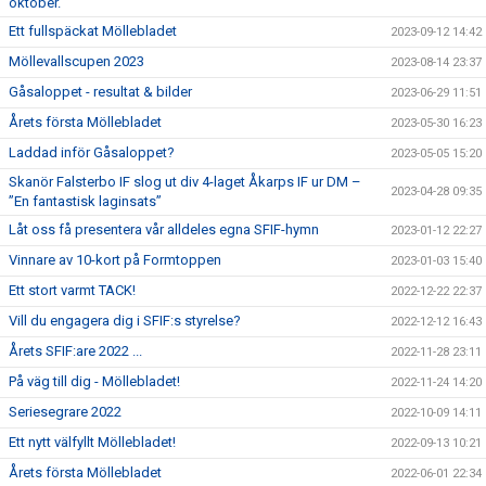
oktober.
Ett fullspäckat Möllebladet
2023-09-12 14:42
Möllevallscupen 2023
2023-08-14 23:37
Gåsaloppet - resultat & bilder
2023-06-29 11:51
Årets första Möllebladet
2023-05-30 16:23
Laddad inför Gåsaloppet?
2023-05-05 15:20
Skanör Falsterbo IF slog ut div 4-laget Åkarps IF ur DM –
2023-04-28 09:35
”En fantastisk laginsats”
Låt oss få presentera vår alldeles egna SFIF-hymn
2023-01-12 22:27
Vinnare av 10-kort på Formtoppen
2023-01-03 15:40
Ett stort varmt TACK!
2022-12-22 22:37
Vill du engagera dig i SFIF:s styrelse?
2022-12-12 16:43
Årets SFIF:are 2022 ...
2022-11-28 23:11
På väg till dig - Möllebladet!
2022-11-24 14:20
Seriesegrare 2022
2022-10-09 14:11
Ett nytt välfyllt Möllebladet!
2022-09-13 10:21
Årets första Möllebladet
2022-06-01 22:34