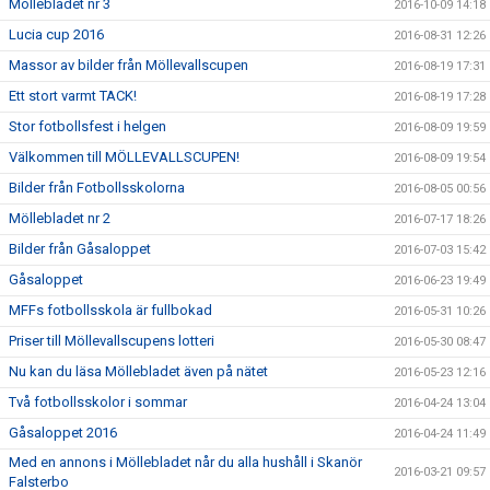
Möllebladet nr 3
2016-10-09 14:18
Lucia cup 2016
2016-08-31 12:26
Massor av bilder från Möllevallscupen
2016-08-19 17:31
Ett stort varmt TACK!
2016-08-19 17:28
Stor fotbollsfest i helgen
2016-08-09 19:59
Välkommen till MÖLLEVALLSCUPEN!
2016-08-09 19:54
Bilder från Fotbollsskolorna
2016-08-05 00:56
Möllebladet nr 2
2016-07-17 18:26
Bilder från Gåsaloppet
2016-07-03 15:42
Gåsaloppet
2016-06-23 19:49
MFFs fotbollsskola är fullbokad
2016-05-31 10:26
Priser till Möllevallscupens lotteri
2016-05-30 08:47
Nu kan du läsa Möllebladet även på nätet
2016-05-23 12:16
Två fotbollsskolor i sommar
2016-04-24 13:04
Gåsaloppet 2016
2016-04-24 11:49
Med en annons i Möllebladet når du alla hushåll i Skanör
2016-03-21 09:57
Falsterbo