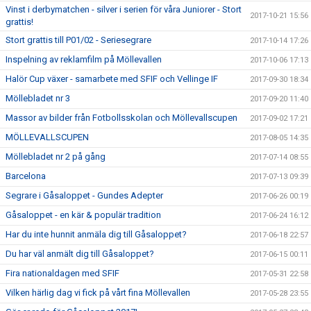
Vinst i derbymatchen - silver i serien för våra Juniorer - Stort
2017-10-21 15:56
grattis!
Stort grattis till P01/02 - Seriesegrare
2017-10-14 17:26
Inspelning av reklamfilm på Möllevallen
2017-10-06 17:13
Halör Cup växer - samarbete med SFIF och Vellinge IF
2017-09-30 18:34
Möllebladet nr 3
2017-09-20 11:40
Massor av bilder från Fotbollsskolan och Möllevallscupen
2017-09-02 17:21
MÖLLEVALLSCUPEN
2017-08-05 14:35
Möllebladet nr 2 på gång
2017-07-14 08:55
Barcelona
2017-07-13 09:39
Segrare i Gåsaloppet - Gundes Adepter
2017-06-26 00:19
Gåsaloppet - en kär & populär tradition
2017-06-24 16:12
Har du inte hunnit anmäla dig till Gåsaloppet?
2017-06-18 22:57
Du har väl anmält dig till Gåsaloppet?
2017-06-15 00:11
Fira nationaldagen med SFIF
2017-05-31 22:58
Vilken härlig dag vi fick på vårt fina Möllevallen
2017-05-28 23:55