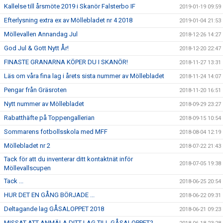
Kallelse till årsmöte 2019 i Skanör Falsterbo IF
2019-01-19 09:59
Efterlysning extra ex av Möllebladet nr 4 2018
2019-01-04 21:53
Möllevallen Annandag Jul
2018-12-26 14:27
God Jul & Gott Nytt År!
2018-12-20 22:47
FINASTE GRANARNA KÖPER DU I SKANÖR!
2018-11-27 13:31
Läs om våra fina lag i årets sista nummer av Möllebladet
2018-11-24 14:07
Pengar från Gräsroten
2018-11-20 16:51
Nytt nummer av Möllebladet
2018-09-29 23:27
Rabatthäfte på Toppengallerian
2018-09-15 10:54
Sommarens fotbollsskola med MFF
2018-08-04 12:19
Möllebladet nr 2
2018-07-22 21:43
Tack för att du inventerar ditt kontaktnät inför
2018-07-05 19:38
Möllevallscupen
Tack ...
2018-06-25 20:54
HUR DET EN GÅNG BÖRJADE ...
2018-06-22 09:31
Deltagande lag GÅSALOPPET 2018
2018-06-21 09:23
MISSAT ATT ANMÄLA DITT LAG TILL GÅSALOPPET?