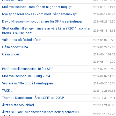
ÅRETS SFIF:ARE
Möllevallscupen - tack för att ni gör det möjligt!
2024-09-19 14:47
SFIF-HYMNEN
Nya sponsorer sökes - kom med i vår gemenskap!
2024-09-17 08:43
David Nilsson - ny huvudtränare för SFIF:s seniortrupp
2024-08-28 15:50
INFO MÖTANDE UNGDOMSLAG
Stort grattis till en grym insats av våra killar i P2011, som tar
2024-08-18 13:38
brons i Eskilscupen!
Välkomna på fotbollsfest!
2024-08-07 13:22
Gåsaloppet 2024
2024-06-22 17:00
Gåsaloppet
2024-06-14 09:38
2024-05-14 12:00
Pär Blondell minns sina 18 år i SFIF
2024-02-29 13:40
Möllevallscupen 10-11 aug 2024
2024-02-07 14:36
Vinnare av 10-kort på Formtoppen
2024-01-20 18:31
TACK ...
2023-12-23 09:35
Thomas Danielsson - Årets SFIF:are 2023!
2023-11-30 18:14
Årets sista Mölleblad
2023-11-21 08:23
Årets SFIF:are - vi behöver din nominering senast 31
2023-10-10 17:40