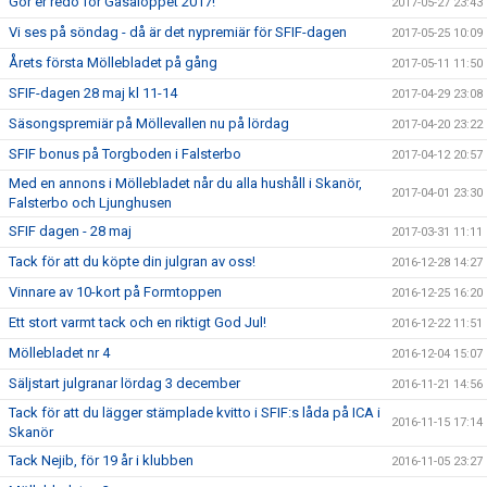
Gör er redo för Gåsaloppet 2017!
2017-05-27 23:43
Vi ses på söndag - då är det nypremiär för SFIF-dagen
2017-05-25 10:09
Årets första Möllebladet på gång
2017-05-11 11:50
SFIF-dagen 28 maj kl 11-14
2017-04-29 23:08
Säsongspremiär på Möllevallen nu på lördag
2017-04-20 23:22
SFIF bonus på Torgboden i Falsterbo
2017-04-12 20:57
Med en annons i Möllebladet når du alla hushåll i Skanör,
2017-04-01 23:30
Falsterbo och Ljunghusen
SFIF dagen - 28 maj
2017-03-31 11:11
Tack för att du köpte din julgran av oss!
2016-12-28 14:27
Vinnare av 10-kort på Formtoppen
2016-12-25 16:20
Ett stort varmt tack och en riktigt God Jul!
2016-12-22 11:51
Möllebladet nr 4
2016-12-04 15:07
Säljstart julgranar lördag 3 december
2016-11-21 14:56
Tack för att du lägger stämplade kvitto i SFIF:s låda på ICA i
2016-11-15 17:14
Skanör
Tack Nejib, för 19 år i klubben
2016-11-05 23:27