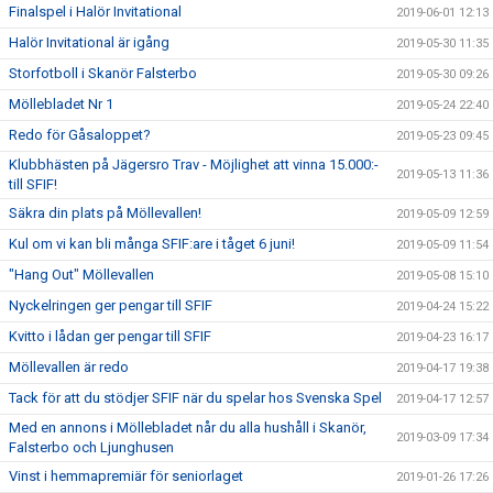
Finalspel i Halör Invitational
2019-06-01 12:13
Halör Invitational är igång
2019-05-30 11:35
Storfotboll i Skanör Falsterbo
2019-05-30 09:26
Möllebladet Nr 1
2019-05-24 22:40
Redo för Gåsaloppet?
2019-05-23 09:45
Klubbhästen på Jägersro Trav - Möjlighet att vinna 15.000:-
2019-05-13 11:36
till SFIF!
Säkra din plats på Möllevallen!
2019-05-09 12:59
Kul om vi kan bli många SFIF:are i tåget 6 juni!
2019-05-09 11:54
"Hang Out" Möllevallen
2019-05-08 15:10
Nyckelringen ger pengar till SFIF
2019-04-24 15:22
Kvitto i lådan ger pengar till SFIF
2019-04-23 16:17
Möllevallen är redo
2019-04-17 19:38
Tack för att du stödjer SFIF när du spelar hos Svenska Spel
2019-04-17 12:57
Med en annons i Möllebladet når du alla hushåll i Skanör,
2019-03-09 17:34
Falsterbo och Ljunghusen
Vinst i hemmapremiär för seniorlaget
2019-01-26 17:26