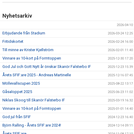
MÖLLEBLADET
Nyhetsarkiv
SFIF PROFILER & MINNEN
2026-04-10
BILDGALLERI
Erbjudande från Stadium
2026-03-24 12:25
Fritidskortet
2026-02-24 16:00
GÅSALOPPET
Till minne av Krister Kjellström
2026-02-01 11:40
HITTA HIT
Vinnare av 10-kort på Formtoppen
2025-12-30 17:20
God Jul och Gott Nytt år önskar Skanör Falsterbo IF
2025-12-23 15:39
FÖRSÄKRING
Årets SFIF:are 2025 - Andreas Martinelle
2025-12-16 07:45
PROFILPRODUKTER
Möllevallscupen 2025
2025-08-22 13:17
Gåsaloppet 2025
2025-06-23 11:02
BLI STÖDMEDLEM
Niklas Skoog till Skanör Falsterbo IF
2025-03-19 16:32
MEDLEMSERBJUDANDEN
Vinnare av 10-kort på Formtoppen
2025-01-01 14:40
God jul från SFIF
2024-12-23 16:40
TRÄNINGSTIPS
Björn Ralling - Årets SFIF:are 2024!
2024-12-14 09:11
Årets SFIF:are
2024-11-08 17:10