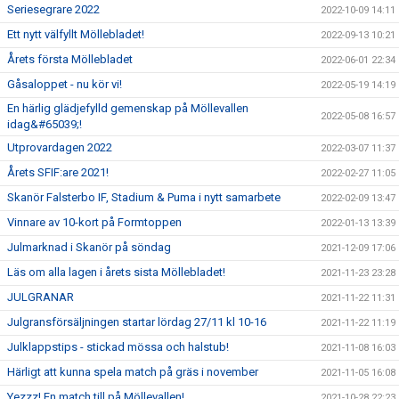
Seriesegrare 2022
2022-10-09 14:11
Ett nytt välfyllt Möllebladet!
2022-09-13 10:21
Årets första Möllebladet
2022-06-01 22:34
Gåsaloppet - nu kör vi!
2022-05-19 14:19
En härlig glädjefylld gemenskap på Möllevallen
2022-05-08 16:57
idag&#65039;!
Utprovardagen 2022
2022-03-07 11:37
Årets SFIF:are 2021!
2022-02-27 11:05
Skanör Falsterbo IF, Stadium & Puma i nytt samarbete
2022-02-09 13:47
Vinnare av 10-kort på Formtoppen
2022-01-13 13:39
Julmarknad i Skanör på söndag
2021-12-09 17:06
Läs om alla lagen i årets sista Möllebladet!
2021-11-23 23:28
JULGRANAR
2021-11-22 11:31
Julgransförsäljningen startar lördag 27/11 kl 10-16
2021-11-22 11:19
Julklappstips - stickad mössa och halstub!
2021-11-08 16:03
Härligt att kunna spela match på gräs i november
2021-11-05 16:08
Yezzz! En match till på Möllevallen!
2021-10-28 22:23