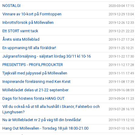
NOSTALGI
2020-03-04 17:15
Vinnare av 10-kort på Formtoppen
2019-12-29 13:04
Inbrottsförsök på Möllevallen
2019-12-26 12:33
Ett STORT varmt tack
2019-12-21 22:23
Årets sista Mölleblad
2019-11-27 17:24
En uppmaning till alla föräldrar!
2019-11-25 10:21
Julgransförsäljning - säljstart lördag 30/11 kl 10-16
2019-11-22 17:30
PRESENTTIPS - PROFILPRODUKTER
2019-11-12 17:28
Tjejkväll med julpyssel på Möllevallen
2019-11-11 17:49
Inspirerande föreläsning med Ken Kvist
2019-11-08 17:39
Möllebladet delas ut 21-22 september
2019-09-16 08:59
Dags för höstens första HANG OUT
2019-09-04 11:23
Vill du också nå ut till alla hushåll i Skanör, Falsterbo och
2019-07-28 16:19
Ljunghusen?
Nu är Möllebladet nr 2 på väg till din brevlåda!
2019-07-19 12:10
Hang Out Möllevallen - Torsdag 18 juli 18.00-21.00
2019-07-10 16:59