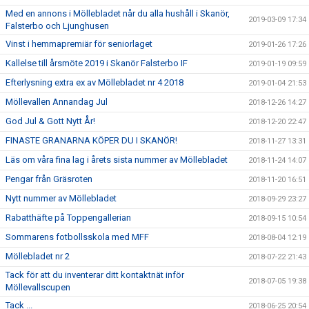
Med en annons i Möllebladet når du alla hushåll i Skanör,
2019-03-09 17:34
Falsterbo och Ljunghusen
Vinst i hemmapremiär för seniorlaget
2019-01-26 17:26
Kallelse till årsmöte 2019 i Skanör Falsterbo IF
2019-01-19 09:59
Efterlysning extra ex av Möllebladet nr 4 2018
2019-01-04 21:53
Möllevallen Annandag Jul
2018-12-26 14:27
God Jul & Gott Nytt År!
2018-12-20 22:47
FINASTE GRANARNA KÖPER DU I SKANÖR!
2018-11-27 13:31
Läs om våra fina lag i årets sista nummer av Möllebladet
2018-11-24 14:07
Pengar från Gräsroten
2018-11-20 16:51
Nytt nummer av Möllebladet
2018-09-29 23:27
Rabatthäfte på Toppengallerian
2018-09-15 10:54
Sommarens fotbollsskola med MFF
2018-08-04 12:19
Möllebladet nr 2
2018-07-22 21:43
Tack för att du inventerar ditt kontaktnät inför
2018-07-05 19:38
Möllevallscupen
Tack ...
2018-06-25 20:54