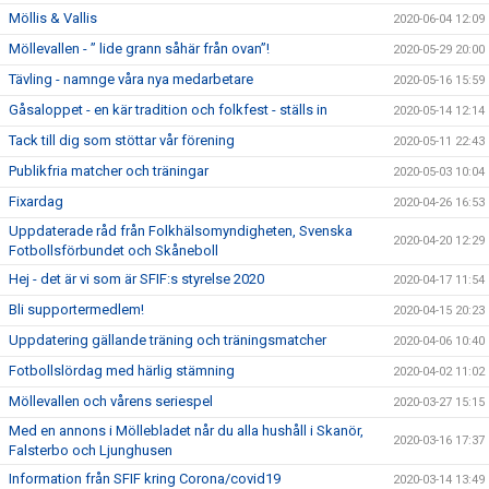
Möllis & Vallis
2020-06-04 12:09
Möllevallen - ” lide grann såhär från ovan”!
2020-05-29 20:00
Tävling - namnge våra nya medarbetare
2020-05-16 15:59
Gåsaloppet - en kär tradition och folkfest - ställs in
2020-05-14 12:14
Tack till dig som stöttar vår förening
2020-05-11 22:43
Publikfria matcher och träningar
2020-05-03 10:04
Fixardag
2020-04-26 16:53
Uppdaterade råd från Folkhälsomyndigheten, Svenska
2020-04-20 12:29
Fotbollsförbundet och Skåneboll
Hej - det är vi som är SFIF:s styrelse 2020
2020-04-17 11:54
Bli supportermedlem!
2020-04-15 20:23
Uppdatering gällande träning och träningsmatcher
2020-04-06 10:40
Fotbollslördag med härlig stämning
2020-04-02 11:02
Möllevallen och vårens seriespel
2020-03-27 15:15
Med en annons i Möllebladet når du alla hushåll i Skanör,
2020-03-16 17:37
Falsterbo och Ljunghusen
Information från SFIF kring Corona/covid19
2020-03-14 13:49