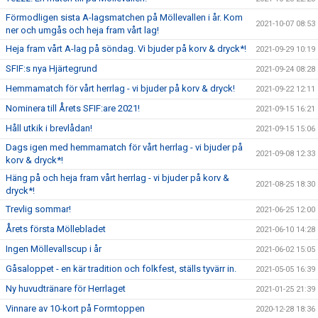
Förmodligen sista A-lagsmatchen på Möllevallen i år. Kom
2021-10-07 08:53
ner och umgås och heja fram vårt lag!
Heja fram vårt A-lag på söndag. Vi bjuder på korv & dryck*!
2021-09-29 10:19
SFIF:s nya Hjärtegrund
2021-09-24 08:28
Hemmamatch för vårt herrlag - vi bjuder på korv & dryck!
2021-09-22 12:11
Nominera till Årets SFIF:are 2021!
2021-09-15 16:21
Håll utkik i brevlådan!
2021-09-15 15:06
Dags igen med hemmamatch för vårt herrlag - vi bjuder på
2021-09-08 12:33
korv & dryck*!
Häng på och heja fram vårt herrlag - vi bjuder på korv &
2021-08-25 18:30
dryck*!
Trevlig sommar!
2021-06-25 12:00
Årets första Möllebladet
2021-06-10 14:28
Ingen Möllevallscup i år
2021-06-02 15:05
Gåsaloppet - en kär tradition och folkfest, ställs tyvärr in.
2021-05-05 16:39
Ny huvudtränare för Herrlaget
2021-01-25 21:39
Vinnare av 10-kort på Formtoppen
2020-12-28 18:36