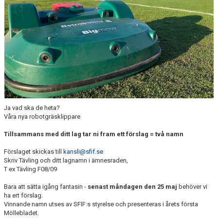
MÖLLEBLADET
SFIF PROFILER & MINNEN
BILDGALLERI
GÅSALOPPET
HITTA HIT
Ja vad ska de heta?
FÖRSÄKRING
Våra nya robotgräsklippare
PROFILPRODUKTER
Tillsammans med ditt lag tar ni fram ett förslag = två namn
Förslaget skickas till
kansli@sfif.se
BLI STÖDMEDLEM
Skriv Tävling och ditt lagnamn i ämnesraden,
T ex Tävling F08/09
MEDLEMSERBJUDANDEN
Bara att sätta igång fantasin -
senast måndagen den 25 maj
behöver vi
ha ert förslag.
TRÄNINGSTIPS
Vinnande namn utses av SFIF:s styrelse och presenteras i årets första
Möllebladet.