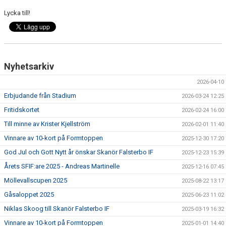
ÅRETS SFIF:ARE
Lycka till!
SFIF-HYMNEN
INFO MÖTANDE UNGDOMSLAG
Nyhetsarkiv
2026-04-10
Erbjudande från Stadium
2026-03-24 12:25
Fritidskortet
2026-02-24 16:00
Till minne av Krister Kjellström
2026-02-01 11:40
Vinnare av 10-kort på Formtoppen
2025-12-30 17:20
God Jul och Gott Nytt år önskar Skanör Falsterbo IF
2025-12-23 15:39
Årets SFIF:are 2025 - Andreas Martinelle
2025-12-16 07:45
Möllevallscupen 2025
2025-08-22 13:17
Gåsaloppet 2025
2025-06-23 11:02
Niklas Skoog till Skanör Falsterbo IF
2025-03-19 16:32
Vinnare av 10-kort på Formtoppen
2025-01-01 14:40