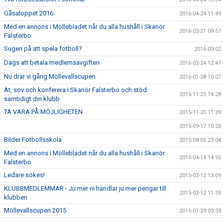
Gåsaloppet 2016
2016-04-24 11:49
Med en annons i Möllebladet når du alla hushåll i Skanör
2016-03-21 09:57
Falsterbo
Sugen på att spela fotboll?
2016-03-02
Dags att betala medlemsavgiften
2016-02-24 12:47
Nu drar vi gång Möllevallscupen
2016-01-28 10:07
Ät, sov och konferera i Skanör Falsterbo och stöd
2015-11-25 14:28
samtidigt din klubb
TA VARA PÅ MÖJLIGHETEN
2015-11-20 11:39
2015-09-17 10:20
Bilder Fotbollsskola
2015-08-05 23:04
Med en annons i Möllebladet når du alla hushåll i Skanör
2015-04-14 14:55
Falsterbo
Ledare sökes!
2015-02-12 13:09
KLUBBMEDLEMMAR - Ju mer ni handlar ju mer pengar till
2015-02-12 11:35
klubben
Möllevallscupen 2015
2015-01-29 09:33