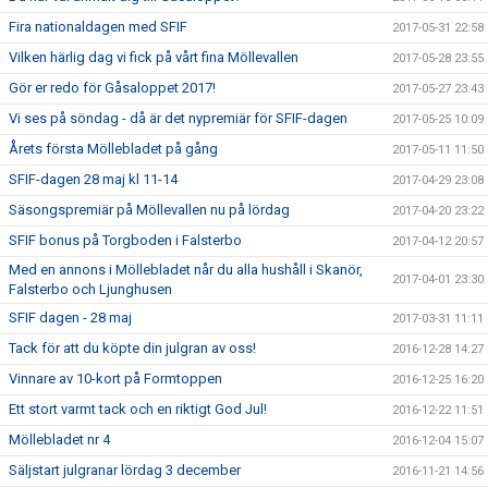
Fira nationaldagen med SFIF
2017-05-31 22:58
Vilken härlig dag vi fick på vårt fina Möllevallen
2017-05-28 23:55
Gör er redo för Gåsaloppet 2017!
2017-05-27 23:43
Vi ses på söndag - då är det nypremiär för SFIF-dagen
2017-05-25 10:09
Årets första Möllebladet på gång
2017-05-11 11:50
SFIF-dagen 28 maj kl 11-14
2017-04-29 23:08
Säsongspremiär på Möllevallen nu på lördag
2017-04-20 23:22
SFIF bonus på Torgboden i Falsterbo
2017-04-12 20:57
Med en annons i Möllebladet når du alla hushåll i Skanör,
2017-04-01 23:30
Falsterbo och Ljunghusen
SFIF dagen - 28 maj
2017-03-31 11:11
Tack för att du köpte din julgran av oss!
2016-12-28 14:27
Vinnare av 10-kort på Formtoppen
2016-12-25 16:20
Ett stort varmt tack och en riktigt God Jul!
2016-12-22 11:51
Möllebladet nr 4
2016-12-04 15:07
Säljstart julgranar lördag 3 december
2016-11-21 14:56