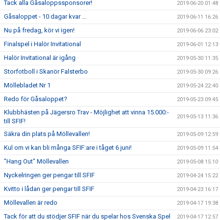
Tack alla Gåsaloppssponsorer!
2019-06-20 01:48
Gåsaloppet - 10 dagar kvar ...
2019-06-11 16:26
Nu på fredag, kör vi igen!
2019-06-06 23:02
Finalspel i Halör Invitational
2019-06-01 12:13
Halör Invitational är igång
2019-05-30 11:35
Storfotboll i Skanör Falsterbo
2019-05-30 09:26
Möllebladet Nr 1
2019-05-24 22:40
Redo för Gåsaloppet?
2019-05-23 09:45
Klubbhästen på Jägersro Trav - Möjlighet att vinna 15.000:-
2019-05-13 11:36
till SFIF!
Säkra din plats på Möllevallen!
2019-05-09 12:59
Kul om vi kan bli många SFIF:are i tåget 6 juni!
2019-05-09 11:54
"Hang Out" Möllevallen
2019-05-08 15:10
Nyckelringen ger pengar till SFIF
2019-04-24 15:22
Kvitto i lådan ger pengar till SFIF
2019-04-23 16:17
Möllevallen är redo
2019-04-17 19:38
Tack för att du stödjer SFIF när du spelar hos Svenska Spel
2019-04-17 12:57