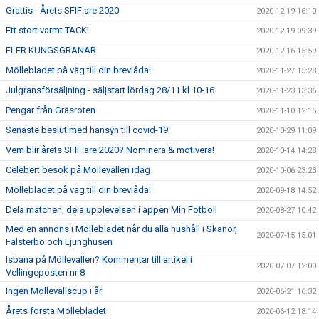
Grattis - Årets SFIF:are 2020
2020-12-19 16:10
Ett stort varmt TACK!
2020-12-19 09:39
FLER KUNGSGRANAR
2020-12-16 15:59
Möllebladet på väg till din brevlåda!
2020-11-27 15:28
Julgransförsäljning - säljstart lördag 28/11 kl 10-16
2020-11-23 13:36
Pengar från Gräsroten
2020-11-10 12:15
Senaste beslut med hänsyn till covid-19
2020-10-29 11:09
Vem blir årets SFIF:are 2020? Nominera & motivera!
2020-10-14 14:28
Celebert besök på Möllevallen idag
2020-10-06 23:23
Möllebladet på väg till din brevlåda!
2020-09-18 14:52
Dela matchen, dela upplevelsen i appen Min Fotboll
2020-08-27 10:42
Med en annons i Möllebladet når du alla hushåll i Skanör,
2020-07-15 15:01
Falsterbo och Ljunghusen
Isbana på Möllevallen? Kommentar till artikel i
2020-07-07 12:00
Vellingeposten nr 8
Ingen Möllevallscup i år
2020-06-21 16:32
Årets första Möllebladet
2020-06-12 18:14