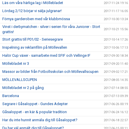
Läs om våra härliga lag i Möllebladet
2017-11-24 19:16
Lördag 2/12 börjar vi sälja julgranar!
2017-11-17 16:05
Förnya garderoben med vår klubbmössa
2017-10-30 13:24
Vinst i derbymatchen - silver i serien för våra Juniorer - Stort
2017-10-21 15:56
grattis!
Stort grattis till P01/02 - Seriesegrare
2017-10-14 17:26
Inspelning av reklamfilm på Möllevallen
2017-10-06 17:13
Halör Cup växer - samarbete med SFIF och Vellinge IF
2017-09-30 18:34
Möllebladet nr 3
2017-09-20 11:40
Massor av bilder från Fotbollsskolan och Möllevallscupen
2017-09-02 17:21
MÖLLEVALLSCUPEN
2017-08-05 14:35
Möllebladet nr 2 på gång
2017-07-14 08:55
Barcelona
2017-07-13 09:39
Segrare i Gåsaloppet - Gundes Adepter
2017-06-26 00:19
Gåsaloppet - en kär & populär tradition
2017-06-24 16:12
Har du inte hunnit anmäla dig till Gåsaloppet?
2017-06-18 22:57
Du har väl anmält dig till Gåsaloppet?
2017-06-15 00:11