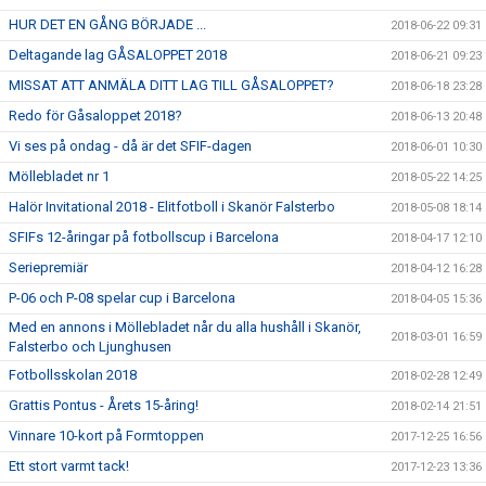
HUR DET EN GÅNG BÖRJADE ...
2018-06-22 09:31
Deltagande lag GÅSALOPPET 2018
2018-06-21 09:23
MISSAT ATT ANMÄLA DITT LAG TILL GÅSALOPPET?
2018-06-18 23:28
Redo för Gåsaloppet 2018?
2018-06-13 20:48
Vi ses på ondag - då är det SFIF-dagen
2018-06-01 10:30
Möllebladet nr 1
2018-05-22 14:25
Halör Invitational 2018 - Elitfotboll i Skanör Falsterbo
2018-05-08 18:14
SFIFs 12-åringar på fotbollscup i Barcelona
2018-04-17 12:10
Seriepremiär
2018-04-12 16:28
P-06 och P-08 spelar cup i Barcelona
2018-04-05 15:36
Med en annons i Möllebladet når du alla hushåll i Skanör,
2018-03-01 16:59
Falsterbo och Ljunghusen
Fotbollsskolan 2018
2018-02-28 12:49
Grattis Pontus - Årets 15-åring!
2018-02-14 21:51
Vinnare 10-kort på Formtoppen
2017-12-25 16:56
Ett stort varmt tack!
2017-12-23 13:36