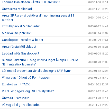
Thomas Danielsson - Årets SFIF:are 2023!
2023-11-30 18:14
Årets sista Mölleblad
2023-11-21 08:23
Årets SFIF:are - vi behöver din nominering senast 31
2023-10-10 17:40
oktober.
Ett fullspäckat Möllebladet
2023-09-12 14:42
Möllevallscupen 2023
2023-08-14 23:37
Gåsaloppet - resultat & bilder
2023-06-29 11:51
Årets första Möllebladet
2023-05-30 16:23
Laddad inför Gåsaloppet?
2023-05-05 15:20
Skanör Falsterbo IF slog ut div 4-laget Åkarps IF ur DM –
2023-04-28 09:35
”En fantastisk laginsats”
Låt oss få presentera vår alldeles egna SFIF-hymn
2023-01-12 22:27
Vinnare av 10-kort på Formtoppen
2023-01-03 15:40
Ett stort varmt TACK!
2022-12-22 22:37
Vill du engagera dig i SFIF:s styrelse?
2022-12-12 16:43
Årets SFIF:are 2022 ...
2022-11-28 23:11
På väg till dig - Möllebladet!
2022-11-24 14:20