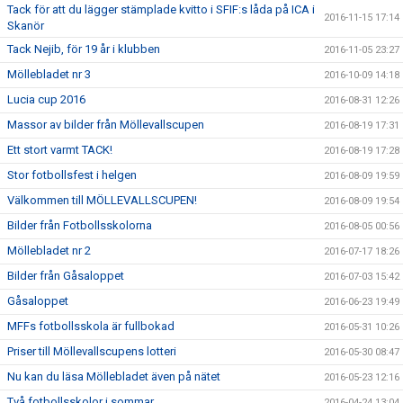
Tack för att du lägger stämplade kvitto i SFIF:s låda på ICA i
2016-11-15 17:14
Skanör
Tack Nejib, för 19 år i klubben
2016-11-05 23:27
Möllebladet nr 3
2016-10-09 14:18
Lucia cup 2016
2016-08-31 12:26
Massor av bilder från Möllevallscupen
2016-08-19 17:31
Ett stort varmt TACK!
2016-08-19 17:28
Stor fotbollsfest i helgen
2016-08-09 19:59
Välkommen till MÖLLEVALLSCUPEN!
2016-08-09 19:54
Bilder från Fotbollsskolorna
2016-08-05 00:56
Möllebladet nr 2
2016-07-17 18:26
Bilder från Gåsaloppet
2016-07-03 15:42
Gåsaloppet
2016-06-23 19:49
MFFs fotbollsskola är fullbokad
2016-05-31 10:26
Priser till Möllevallscupens lotteri
2016-05-30 08:47
Nu kan du läsa Möllebladet även på nätet
2016-05-23 12:16
Två fotbollsskolor i sommar
2016-04-24 13:04