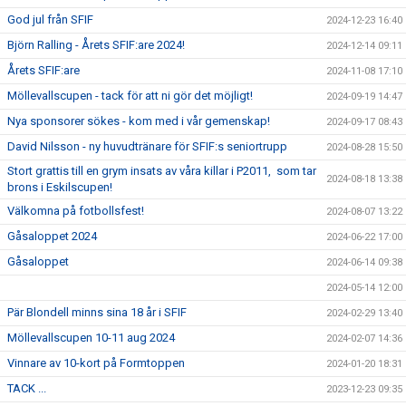
God jul från SFIF
2024-12-23 16:40
Björn Ralling - Årets SFIF:are 2024!
2024-12-14 09:11
Årets SFIF:are
2024-11-08 17:10
Möllevallscupen - tack för att ni gör det möjligt!
2024-09-19 14:47
Nya sponsorer sökes - kom med i vår gemenskap!
2024-09-17 08:43
David Nilsson - ny huvudtränare för SFIF:s seniortrupp
2024-08-28 15:50
Stort grattis till en grym insats av våra killar i P2011, som tar
2024-08-18 13:38
brons i Eskilscupen!
Välkomna på fotbollsfest!
2024-08-07 13:22
Gåsaloppet 2024
2024-06-22 17:00
Gåsaloppet
2024-06-14 09:38
2024-05-14 12:00
Pär Blondell minns sina 18 år i SFIF
2024-02-29 13:40
Möllevallscupen 10-11 aug 2024
2024-02-07 14:36
Vinnare av 10-kort på Formtoppen
2024-01-20 18:31
TACK ...
2023-12-23 09:35