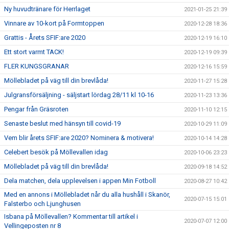
Ny huvudtränare för Herrlaget
2021-01-25 21:39
Vinnare av 10-kort på Formtoppen
2020-12-28 18:36
Grattis - Årets SFIF:are 2020
2020-12-19 16:10
Ett stort varmt TACK!
2020-12-19 09:39
FLER KUNGSGRANAR
2020-12-16 15:59
Möllebladet på väg till din brevlåda!
2020-11-27 15:28
Julgransförsäljning - säljstart lördag 28/11 kl 10-16
2020-11-23 13:36
Pengar från Gräsroten
2020-11-10 12:15
Senaste beslut med hänsyn till covid-19
2020-10-29 11:09
Vem blir årets SFIF:are 2020? Nominera & motivera!
2020-10-14 14:28
Celebert besök på Möllevallen idag
2020-10-06 23:23
Möllebladet på väg till din brevlåda!
2020-09-18 14:52
Dela matchen, dela upplevelsen i appen Min Fotboll
2020-08-27 10:42
Med en annons i Möllebladet når du alla hushåll i Skanör,
2020-07-15 15:01
Falsterbo och Ljunghusen
Isbana på Möllevallen? Kommentar till artikel i
2020-07-07 12:00
Vellingeposten nr 8