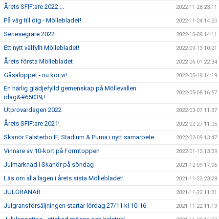
Årets SFIF:are 2022 ...
2022-11-28 23:11
På väg till dig - Möllebladet!
2022-11-24 14:20
Seriesegrare 2022
2022-10-09 14:11
Ett nytt välfyllt Möllebladet!
2022-09-13 10:21
Årets första Möllebladet
2022-06-01 22:34
Gåsaloppet - nu kör vi!
2022-05-19 14:19
En härlig glädjefylld gemenskap på Möllevallen
2022-05-08 16:57
idag&#65039;!
Utprovardagen 2022
2022-03-07 11:37
Årets SFIF:are 2021!
2022-02-27 11:05
Skanör Falsterbo IF, Stadium & Puma i nytt samarbete
2022-02-09 13:47
Vinnare av 10-kort på Formtoppen
2022-01-13 13:39
Julmarknad i Skanör på söndag
2021-12-09 17:06
Läs om alla lagen i årets sista Möllebladet!
2021-11-23 23:28
JULGRANAR
2021-11-22 11:31
Julgransförsäljningen startar lördag 27/11 kl 10-16
2021-11-22 11:19