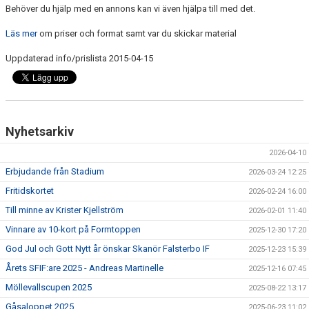
Behöver du hjälp med en annons kan vi även hjälpa till med det.
MÖLLEBLADET
Läs mer
om priser och format samt var du skickar material
SFIF PROFILER & MINNEN
Uppdaterad info/prislista 2015-04-15
BILDGALLERI
GÅSALOPPET
Nyhetsarkiv
HITTA HIT
2026-04-10
FÖRSÄKRING
Erbjudande från Stadium
2026-03-24 12:25
PROFILPRODUKTER
Fritidskortet
2026-02-24 16:00
Till minne av Krister Kjellström
2026-02-01 11:40
BLI STÖDMEDLEM
Vinnare av 10-kort på Formtoppen
2025-12-30 17:20
God Jul och Gott Nytt år önskar Skanör Falsterbo IF
MEDLEMSERBJUDANDEN
2025-12-23 15:39
Årets SFIF:are 2025 - Andreas Martinelle
2025-12-16 07:45
TRÄNINGSTIPS
Möllevallscupen 2025
2025-08-22 13:17
Gåsaloppet 2025
2025-06-23 11:02