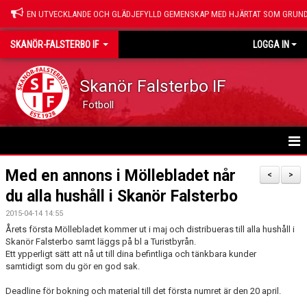
EN UTVECKLANDE OCH GLÄDJEFYLLD GEMENSKAP MED HJÄRTAT SOM GRUND
SKANÖR-FALSTERBO IF
LOGGA IN
Skanör Falsterbo IF
Fotboll
HEM
Med en annons i Möllebladet når
<
>
du alla hushåll i Skanör Falsterbo
NYHETER
2015-04-14 14:55
OM SFIF
Årets första Möllebladet kommer ut i maj och distribueras till alla hushåll i
Skanör Falsterbo samt läggs på bl a Turistbyrån.
Ett ypperligt sätt att nå ut till dina befintliga och tänkbara kunder
VÅRA SAMARBETSPARTNERS
samtidigt som du gör en god sak.
SPONSRING
Deadline för bokning och material till det första numret är den 20 april.