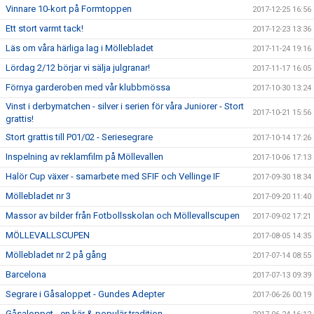
Vinnare 10-kort på Formtoppen
2017-12-25 16:56
Ett stort varmt tack!
2017-12-23 13:36
Läs om våra härliga lag i Möllebladet
2017-11-24 19:16
Lördag 2/12 börjar vi sälja julgranar!
2017-11-17 16:05
Förnya garderoben med vår klubbmössa
2017-10-30 13:24
Vinst i derbymatchen - silver i serien för våra Juniorer - Stort
2017-10-21 15:56
grattis!
Stort grattis till P01/02 - Seriesegrare
2017-10-14 17:26
Inspelning av reklamfilm på Möllevallen
2017-10-06 17:13
Halör Cup växer - samarbete med SFIF och Vellinge IF
2017-09-30 18:34
Möllebladet nr 3
2017-09-20 11:40
Massor av bilder från Fotbollsskolan och Möllevallscupen
2017-09-02 17:21
MÖLLEVALLSCUPEN
2017-08-05 14:35
Möllebladet nr 2 på gång
2017-07-14 08:55
Barcelona
2017-07-13 09:39
Segrare i Gåsaloppet - Gundes Adepter
2017-06-26 00:19
Gåsaloppet - en kär & populär tradition