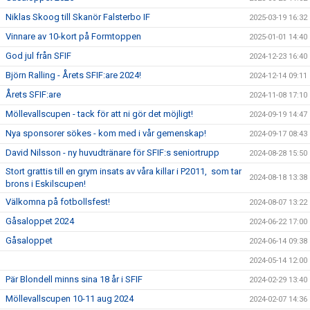
ÅRETS SFIF:ARE
Niklas Skoog till Skanör Falsterbo IF
2025-03-19 16:32
SFIF-HYMNEN
Vinnare av 10-kort på Formtoppen
2025-01-01 14:40
God jul från SFIF
2024-12-23 16:40
INFO MÖTANDE UNGDOMSLAG
Björn Ralling - Årets SFIF:are 2024!
2024-12-14 09:11
Årets SFIF:are
2024-11-08 17:10
Möllevallscupen - tack för att ni gör det möjligt!
2024-09-19 14:47
Nya sponsorer sökes - kom med i vår gemenskap!
2024-09-17 08:43
David Nilsson - ny huvudtränare för SFIF:s seniortrupp
2024-08-28 15:50
Stort grattis till en grym insats av våra killar i P2011, som tar
2024-08-18 13:38
brons i Eskilscupen!
Välkomna på fotbollsfest!
2024-08-07 13:22
Gåsaloppet 2024
2024-06-22 17:00
Gåsaloppet
2024-06-14 09:38
2024-05-14 12:00
Pär Blondell minns sina 18 år i SFIF
2024-02-29 13:40
Möllevallscupen 10-11 aug 2024
2024-02-07 14:36