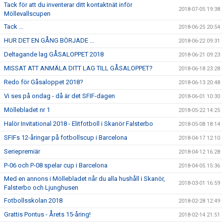
Tack för att du inventerar ditt kontaktnät inför
2018-07-05 19:38
Möllevallscupen
Tack ...
2018-06-25 20:54
HUR DET EN GÅNG BÖRJADE ...
2018-06-22 09:31
Deltagande lag GÅSALOPPET 2018
2018-06-21 09:23
MISSAT ATT ANMÄLA DITT LAG TILL GÅSALOPPET?
2018-06-18 23:28
Redo för Gåsaloppet 2018?
2018-06-13 20:48
Vi ses på ondag - då är det SFIF-dagen
2018-06-01 10:30
Möllebladet nr 1
2018-05-22 14:25
Halör Invitational 2018 - Elitfotboll i Skanör Falsterbo
2018-05-08 18:14
SFIFs 12-åringar på fotbollscup i Barcelona
2018-04-17 12:10
Seriepremiär
2018-04-12 16:28
P-06 och P-08 spelar cup i Barcelona
2018-04-05 15:36
Med en annons i Möllebladet når du alla hushåll i Skanör,
2018-03-01 16:59
Falsterbo och Ljunghusen
Fotbollsskolan 2018
2018-02-28 12:49
Grattis Pontus - Årets 15-åring!
2018-02-14 21:51