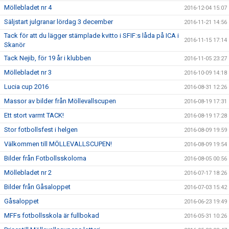
Möllebladet nr 4
2016-12-04 15:07
Säljstart julgranar lördag 3 december
2016-11-21 14:56
Tack för att du lägger stämplade kvitto i SFIF:s låda på ICA i
2016-11-15 17:14
Skanör
Tack Nejib, för 19 år i klubben
2016-11-05 23:27
Möllebladet nr 3
2016-10-09 14:18
Lucia cup 2016
2016-08-31 12:26
Massor av bilder från Möllevallscupen
2016-08-19 17:31
Ett stort varmt TACK!
2016-08-19 17:28
Stor fotbollsfest i helgen
2016-08-09 19:59
Välkommen till MÖLLEVALLSCUPEN!
2016-08-09 19:54
Bilder från Fotbollsskolorna
2016-08-05 00:56
Möllebladet nr 2
2016-07-17 18:26
Bilder från Gåsaloppet
2016-07-03 15:42
Gåsaloppet
2016-06-23 19:49
MFFs fotbollsskola är fullbokad
2016-05-31 10:26