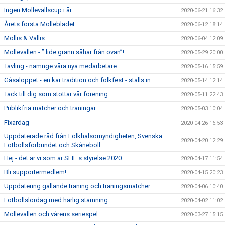
Ingen Möllevallscup i år
2020-06-21 16:32
Årets första Möllebladet
2020-06-12 18:14
Möllis & Vallis
2020-06-04 12:09
Möllevallen - ” lide grann såhär från ovan”!
2020-05-29 20:00
Tävling - namnge våra nya medarbetare
2020-05-16 15:59
Gåsaloppet - en kär tradition och folkfest - ställs in
2020-05-14 12:14
Tack till dig som stöttar vår förening
2020-05-11 22:43
Publikfria matcher och träningar
2020-05-03 10:04
Fixardag
2020-04-26 16:53
Uppdaterade råd från Folkhälsomyndigheten, Svenska
2020-04-20 12:29
Fotbollsförbundet och Skåneboll
Hej - det är vi som är SFIF:s styrelse 2020
2020-04-17 11:54
Bli supportermedlem!
2020-04-15 20:23
Uppdatering gällande träning och träningsmatcher
2020-04-06 10:40
Fotbollslördag med härlig stämning
2020-04-02 11:02
Möllevallen och vårens seriespel
2020-03-27 15:15