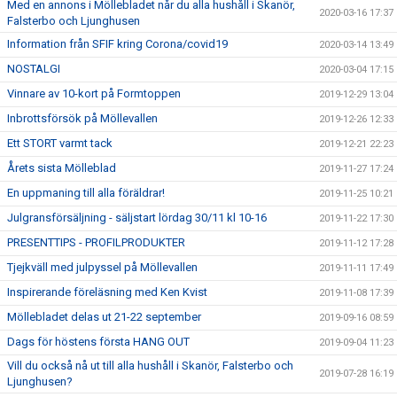
Med en annons i Möllebladet når du alla hushåll i Skanör,
2020-03-16 17:37
Falsterbo och Ljunghusen
Information från SFIF kring Corona/covid19
2020-03-14 13:49
NOSTALGI
2020-03-04 17:15
Vinnare av 10-kort på Formtoppen
2019-12-29 13:04
Inbrottsförsök på Möllevallen
2019-12-26 12:33
Ett STORT varmt tack
2019-12-21 22:23
Årets sista Mölleblad
2019-11-27 17:24
En uppmaning till alla föräldrar!
2019-11-25 10:21
Julgransförsäljning - säljstart lördag 30/11 kl 10-16
2019-11-22 17:30
PRESENTTIPS - PROFILPRODUKTER
2019-11-12 17:28
Tjejkväll med julpyssel på Möllevallen
2019-11-11 17:49
Inspirerande föreläsning med Ken Kvist
2019-11-08 17:39
Möllebladet delas ut 21-22 september
2019-09-16 08:59
Dags för höstens första HANG OUT
2019-09-04 11:23
Vill du också nå ut till alla hushåll i Skanör, Falsterbo och
2019-07-28 16:19
Ljunghusen?