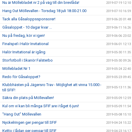
Nu är Möllebladet nr 2 på väg till din brevlåda!
2019-07-19 12:10
Hang Out Möllevallen - Torsdag 18 juli 18.00-21.00
2019-07-10 16:59
Tack alla Gåsaloppssponsorer!
2019-06-20 01:48
Gåsaloppet - 10 dagar kvar ...
2019-06-11 16:26
Nu på fredag, kör vi igen!
2019-06-06 23:02
Finalspel i Halör Invitational
2019-06-01 12:13
Halör Invitational är igång
2019-05-30 11:35
Storfotboll i Skanör Falsterbo
2019-05-30 09:26
Möllebladet Nr 1
2019-05-24 22:40
Redo för Gåsaloppet?
2019-05-23 09:45
Klubbhästen på Jägersro Trav - Möjlighet att vinna 15.000:-
2019-05-13 11:36
till SFIF!
Säkra din plats på Möllevallen!
2019-05-09 12:59
Kul om vi kan bli många SFIF:are i tåget 6 juni!
2019-05-09 11:54
"Hang Out" Möllevallen
2019-05-08 15:10
Nyckelringen ger pengar till SFIF
2019-04-24 15:22
Kvitto i lådan ger pengar till SFIF
2019-04-23 16:17