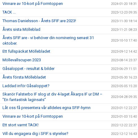
Vinnare av 10-kort på Formtoppen
2024-01-20 18:31
TACK ...
2023-12-23 09:35
Thomas Danielsson - Årets SFIF:are 2023!
2023-11-30 18:14
Årets sista Mölleblad
2023-11-21 08:23
Årets SFIF:are - vi behöver din nominering senast 31
2023-10-10 17:40
oktober.
Ett fullspäckat Möllebladet
2023-09-12 14:42
Möllevallscupen 2023
2023-08-14 23:37
Gåsaloppet - resultat & bilder
2023-06-29 11:51
Årets första Möllebladet
2023-05-30 16:23
Laddad inför Gåsaloppet?
2023-05-05 15:20
Skanör Falsterbo IF slog ut div 4-laget Åkarps IF ur DM –
2023-04-28 09:35
”En fantastisk laginsats”
Låt oss få presentera vår alldeles egna SFIF-hymn
2023-01-12 22:27
Vinnare av 10-kort på Formtoppen
2023-01-03 15:40
Ett stort varmt TACK!
2022-12-22 22:37
Vill du engagera dig i SFIF:s styrelse?
2022-12-12 16:43