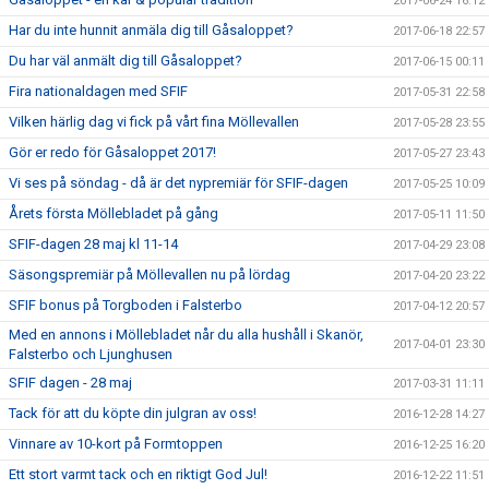
2017-06-24 16:12
Har du inte hunnit anmäla dig till Gåsaloppet?
2017-06-18 22:57
Du har väl anmält dig till Gåsaloppet?
2017-06-15 00:11
Fira nationaldagen med SFIF
2017-05-31 22:58
Vilken härlig dag vi fick på vårt fina Möllevallen
2017-05-28 23:55
Gör er redo för Gåsaloppet 2017!
2017-05-27 23:43
Vi ses på söndag - då är det nypremiär för SFIF-dagen
2017-05-25 10:09
Årets första Möllebladet på gång
2017-05-11 11:50
SFIF-dagen 28 maj kl 11-14
2017-04-29 23:08
Säsongspremiär på Möllevallen nu på lördag
2017-04-20 23:22
SFIF bonus på Torgboden i Falsterbo
2017-04-12 20:57
Med en annons i Möllebladet når du alla hushåll i Skanör,
2017-04-01 23:30
Falsterbo och Ljunghusen
SFIF dagen - 28 maj
2017-03-31 11:11
Tack för att du köpte din julgran av oss!
2016-12-28 14:27
Vinnare av 10-kort på Formtoppen
2016-12-25 16:20
Ett stort varmt tack och en riktigt God Jul!
2016-12-22 11:51