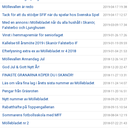
Möllevallen är redo
2019-04-17 19:38
Tack för att du stödjer SFIF när du spelar hos Svenska Spel
2019-04-17 12:57
Med en annons i Möllebladet når du alla hushåll i Skanör,
2019-03-09 17:34
Falsterbo och Ljunghusen
Vinst i hemmapremiär för seniorlaget
2019-01-26 17:26
Kallelse till årsmöte 2019 i Skanör Falsterbo IF
2019-01-19 09:59
Efterlysning extra ex av Möllebladet nr 4 2018
2019-01-04 21:53
Möllevallen Annandag Jul
2018-12-26 14:27
God Jul & Gott Nytt År!
2018-12-20 22:47
FINASTE GRANARNA KÖPER DU I SKANÖR!
2018-11-27 13:31
Läs om våra fina lag i årets sista nummer av Möllebladet
2018-11-24 14:07
Pengar från Gräsroten
2018-11-20 16:51
Nytt nummer av Möllebladet
2018-09-29 23:27
Rabatthäfte på Toppengallerian
2018-09-15 10:54
Sommarens fotbollsskola med MFF
2018-08-04 12:19
Möllebladet nr 2
2018-07-22 21:43