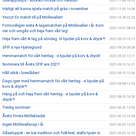
Julklappstips - stickad mössa och halstub!
2021-11-08 16:03
Härligt att kunna spela match på gräs i november
2021-11-05 16:08
Yezzz! En match till på Möllevallen!
2021-10-28 22:23
Förmodligen sista A-lagsmatchen på Möllevallen i år. Kom
2021-10-07 08:53
ner och umgås och heja fram vårt lag!
Heja fram vårt A-lag på söndag. Vi bjuder på korv & dryck*!
2021-09-29 10:19
SFIF:s nya Hjärtegrund
2021-09-24 08:28
Hemmamatch för vårt herrlag - vi bjuder på korv & dryck!
2021-09-22 12:11
Nominera till Årets SFIF:are 2021!
2021-09-15 16:21
Håll utkik i brevlådan!
2021-09-15 15:06
Dags igen med hemmamatch för vårt herrlag - vi bjuder på
2021-09-08 12:33
korv & dryck*!
Häng på och heja fram vårt herrlag - vi bjuder på korv &
2021-08-25 18:30
dryck*!
Trevlig sommar!
2021-06-25 12:00
Årets första Möllebladet
2021-06-10 14:28
Ingen Möllevallscup i år
2021-06-02 15:05
Gåsaloppet - en kär tradition och folkfest, ställs tyvärr in.
2021-05-05 16:39