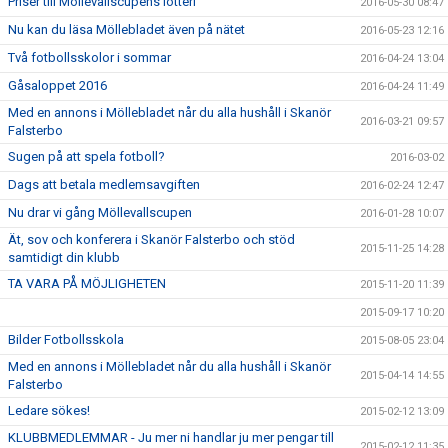
Priser till Möllevallscupens lotteri
2016-05-30 08:47
Nu kan du läsa Möllebladet även på nätet
2016-05-23 12:16
Två fotbollsskolor i sommar
2016-04-24 13:04
Gåsaloppet 2016
2016-04-24 11:49
Med en annons i Möllebladet når du alla hushåll i Skanör
2016-03-21 09:57
Falsterbo
Sugen på att spela fotboll?
2016-03-02
Dags att betala medlemsavgiften
2016-02-24 12:47
Nu drar vi gång Möllevallscupen
2016-01-28 10:07
Ät, sov och konferera i Skanör Falsterbo och stöd
2015-11-25 14:28
samtidigt din klubb
TA VARA PÅ MÖJLIGHETEN
2015-11-20 11:39
2015-09-17 10:20
Bilder Fotbollsskola
2015-08-05 23:04
Med en annons i Möllebladet når du alla hushåll i Skanör
2015-04-14 14:55
Falsterbo
Ledare sökes!
2015-02-12 13:09
KLUBBMEDLEMMAR - Ju mer ni handlar ju mer pengar till
2015-02-12 11:35