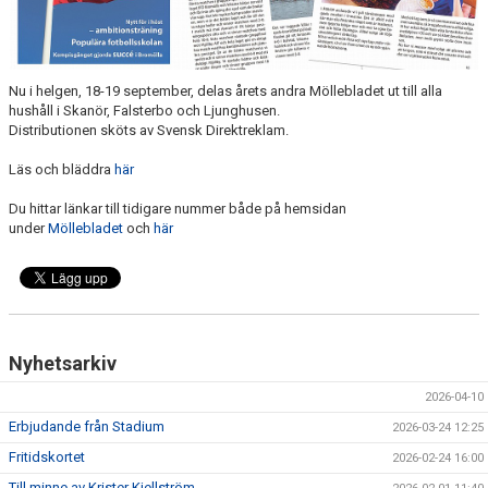
MÖLLEBLADET
SFIF PROFILER & MINNEN
Nu i helgen, 18-19 september, delas årets andra Möllebladet ut till alla
hushåll i Skanör, Falsterbo och Ljunghusen.
BILDGALLERI
Distributionen sköts av Svensk Direktreklam.
GÅSALOPPET
Läs och bläddra
här
HITTA HIT
Du hittar länkar till tidigare nummer både på hemsidan
under
Möllebladet
och
här
FÖRSÄKRING
PROFILPRODUKTER
BLI STÖDMEDLEM
Nyhetsarkiv
MEDLEMSERBJUDANDEN
2026-04-10
Erbjudande från Stadium
2026-03-24 12:25
TRÄNINGSTIPS
Fritidskortet
2026-02-24 16:00
Till minne av Krister Kjellström