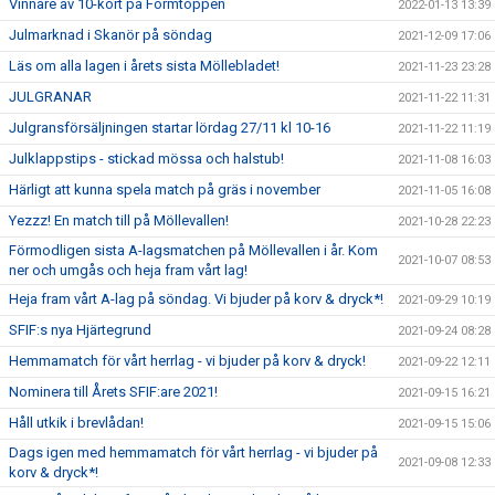
Vinnare av 10-kort på Formtoppen
2022-01-13 13:39
Julmarknad i Skanör på söndag
2021-12-09 17:06
Läs om alla lagen i årets sista Möllebladet!
2021-11-23 23:28
JULGRANAR
2021-11-22 11:31
Julgransförsäljningen startar lördag 27/11 kl 10-16
2021-11-22 11:19
Julklappstips - stickad mössa och halstub!
2021-11-08 16:03
Härligt att kunna spela match på gräs i november
2021-11-05 16:08
Yezzz! En match till på Möllevallen!
2021-10-28 22:23
Förmodligen sista A-lagsmatchen på Möllevallen i år. Kom
2021-10-07 08:53
ner och umgås och heja fram vårt lag!
Heja fram vårt A-lag på söndag. Vi bjuder på korv & dryck*!
2021-09-29 10:19
SFIF:s nya Hjärtegrund
2021-09-24 08:28
Hemmamatch för vårt herrlag - vi bjuder på korv & dryck!
2021-09-22 12:11
Nominera till Årets SFIF:are 2021!
2021-09-15 16:21
Håll utkik i brevlådan!
2021-09-15 15:06
Dags igen med hemmamatch för vårt herrlag - vi bjuder på
2021-09-08 12:33
korv & dryck*!