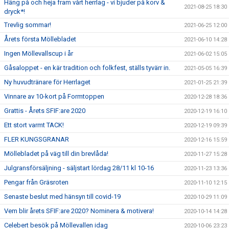
Häng på och heja fram vårt herrlag - vi bjuder på korv &
2021-08-25 18:30
dryck*!
Trevlig sommar!
2021-06-25 12:00
Årets första Möllebladet
2021-06-10 14:28
Ingen Möllevallscup i år
2021-06-02 15:05
Gåsaloppet - en kär tradition och folkfest, ställs tyvärr in.
2021-05-05 16:39
Ny huvudtränare för Herrlaget
2021-01-25 21:39
Vinnare av 10-kort på Formtoppen
2020-12-28 18:36
Grattis - Årets SFIF:are 2020
2020-12-19 16:10
Ett stort varmt TACK!
2020-12-19 09:39
FLER KUNGSGRANAR
2020-12-16 15:59
Möllebladet på väg till din brevlåda!
2020-11-27 15:28
Julgransförsäljning - säljstart lördag 28/11 kl 10-16
2020-11-23 13:36
Pengar från Gräsroten
2020-11-10 12:15
Senaste beslut med hänsyn till covid-19
2020-10-29 11:09
Vem blir årets SFIF:are 2020? Nominera & motivera!
2020-10-14 14:28
Celebert besök på Möllevallen idag
2020-10-06 23:23