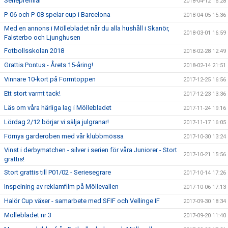
Seriepremiär
2018-04-12 16:28
P-06 och P-08 spelar cup i Barcelona
2018-04-05 15:36
Med en annons i Möllebladet når du alla hushåll i Skanör,
2018-03-01 16:59
Falsterbo och Ljunghusen
Fotbollsskolan 2018
2018-02-28 12:49
Grattis Pontus - Årets 15-åring!
2018-02-14 21:51
Vinnare 10-kort på Formtoppen
2017-12-25 16:56
Ett stort varmt tack!
2017-12-23 13:36
Läs om våra härliga lag i Möllebladet
2017-11-24 19:16
Lördag 2/12 börjar vi sälja julgranar!
2017-11-17 16:05
Förnya garderoben med vår klubbmössa
2017-10-30 13:24
Vinst i derbymatchen - silver i serien för våra Juniorer - Stort
2017-10-21 15:56
grattis!
Stort grattis till P01/02 - Seriesegrare
2017-10-14 17:26
Inspelning av reklamfilm på Möllevallen
2017-10-06 17:13
Halör Cup växer - samarbete med SFIF och Vellinge IF
2017-09-30 18:34
Möllebladet nr 3
2017-09-20 11:40