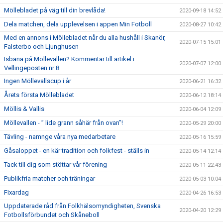
Möllebladet på väg till din brevlåda!
2020-09-18 14:52
Dela matchen, dela upplevelsen i appen Min Fotboll
2020-08-27 10:42
Med en annons i Möllebladet når du alla hushåll i Skanör,
2020-07-15 15:01
Falsterbo och Ljunghusen
Isbana på Möllevallen? Kommentar till artikel i
2020-07-07 12:00
Vellingeposten nr 8
Ingen Möllevallscup i år
2020-06-21 16:32
Årets första Möllebladet
2020-06-12 18:14
Möllis & Vallis
2020-06-04 12:09
Möllevallen - ” lide grann såhär från ovan”!
2020-05-29 20:00
Tävling - namnge våra nya medarbetare
2020-05-16 15:59
Gåsaloppet - en kär tradition och folkfest - ställs in
2020-05-14 12:14
Tack till dig som stöttar vår förening
2020-05-11 22:43
Publikfria matcher och träningar
2020-05-03 10:04
Fixardag
2020-04-26 16:53
Uppdaterade råd från Folkhälsomyndigheten, Svenska
2020-04-20 12:29
Fotbollsförbundet och Skåneboll