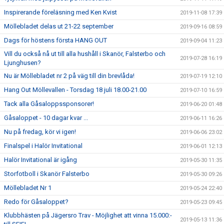
Inspirerande föreläsning med Ken Kvist
2019-11-08 17:39
Möllebladet delas ut 21-22 september
2019-09-16 08:59
Dags för höstens första HANG OUT
2019-09-04 11:23
Vill du också nå ut till alla hushåll i Skanör, Falsterbo och
2019-07-28 16:19
Ljunghusen?
Nu är Möllebladet nr 2 på väg till din brevlåda!
2019-07-19 12:10
Hang Out Möllevallen - Torsdag 18 juli 18.00-21.00
2019-07-10 16:59
Tack alla Gåsaloppssponsorer!
2019-06-20 01:48
Gåsaloppet - 10 dagar kvar ...
2019-06-11 16:26
Nu på fredag, kör vi igen!
2019-06-06 23:02
Finalspel i Halör Invitational
2019-06-01 12:13
Halör Invitational är igång
2019-05-30 11:35
Storfotboll i Skanör Falsterbo
2019-05-30 09:26
Möllebladet Nr 1
2019-05-24 22:40
Redo för Gåsaloppet?
2019-05-23 09:45
Klubbhästen på Jägersro Trav - Möjlighet att vinna 15.000:-
2019-05-13 11:36