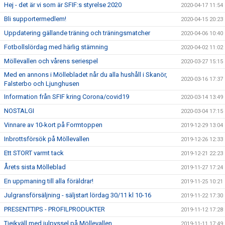
Hej - det är vi som är SFIF:s styrelse 2020
2020-04-17 11:54
Bli supportermedlem!
2020-04-15 20:23
Uppdatering gällande träning och träningsmatcher
2020-04-06 10:40
Fotbollslördag med härlig stämning
2020-04-02 11:02
Möllevallen och vårens seriespel
2020-03-27 15:15
Med en annons i Möllebladet når du alla hushåll i Skanör,
2020-03-16 17:37
Falsterbo och Ljunghusen
Information från SFIF kring Corona/covid19
2020-03-14 13:49
NOSTALGI
2020-03-04 17:15
Vinnare av 10-kort på Formtoppen
2019-12-29 13:04
Inbrottsförsök på Möllevallen
2019-12-26 12:33
Ett STORT varmt tack
2019-12-21 22:23
Årets sista Mölleblad
2019-11-27 17:24
En uppmaning till alla föräldrar!
2019-11-25 10:21
Julgransförsäljning - säljstart lördag 30/11 kl 10-16
2019-11-22 17:30
PRESENTTIPS - PROFILPRODUKTER
2019-11-12 17:28
Tjejkväll med julpyssel på Möllevallen
2019-11-11 17:49