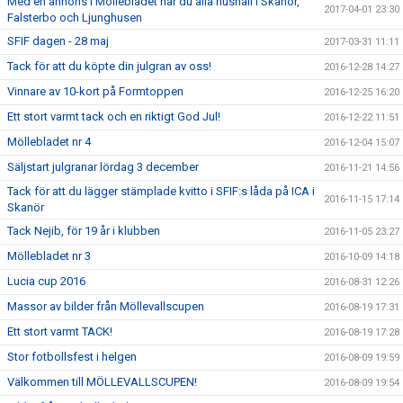
Med en annons i Möllebladet når du alla hushåll i Skanör,
2017-04-01 23:30
Falsterbo och Ljunghusen
SFIF dagen - 28 maj
2017-03-31 11:11
Tack för att du köpte din julgran av oss!
2016-12-28 14:27
Vinnare av 10-kort på Formtoppen
2016-12-25 16:20
Ett stort varmt tack och en riktigt God Jul!
2016-12-22 11:51
Möllebladet nr 4
2016-12-04 15:07
Säljstart julgranar lördag 3 december
2016-11-21 14:56
Tack för att du lägger stämplade kvitto i SFIF:s låda på ICA i
2016-11-15 17:14
Skanör
Tack Nejib, för 19 år i klubben
2016-11-05 23:27
Möllebladet nr 3
2016-10-09 14:18
Lucia cup 2016
2016-08-31 12:26
Massor av bilder från Möllevallscupen
2016-08-19 17:31
Ett stort varmt TACK!
2016-08-19 17:28
Stor fotbollsfest i helgen
2016-08-09 19:59
Välkommen till MÖLLEVALLSCUPEN!
2016-08-09 19:54