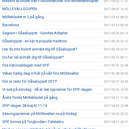
Massor av bilder från Fotbollsskolan och Möllevallscupen
2017-09-02 17:21
MÖLLEVALLSCUPEN
2017-08-05 14:35
Möllebladet nr 2 på gång
2017-07-14 08:55
Barcelona
2017-07-13 09:39
Segrare i Gåsaloppet - Gundes Adepter
2017-06-26 00:19
Gåsaloppet - en kär & populär tradition
2017-06-24 16:12
Har du inte hunnit anmäla dig till Gåsaloppet?
2017-06-18 22:57
Du har väl anmält dig till Gåsaloppet?
2017-06-15 00:11
Fira nationaldagen med SFIF
2017-05-31 22:58
Vilken härlig dag vi fick på vårt fina Möllevallen
2017-05-28 23:55
Gör er redo för Gåsaloppet 2017!
2017-05-27 23:43
Vi ses på söndag - då är det nypremiär för SFIF-dagen
2017-05-25 10:09
Årets första Möllebladet på gång
2017-05-11 11:50
SFIF-dagen 28 maj kl 11-14
2017-04-29 23:08
Säsongspremiär på Möllevallen nu på lördag
2017-04-20 23:22
SFIF bonus på Torgboden i Falsterbo
2017-04-12 20:57