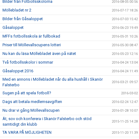
Bilder från Fotbollsskolorna
2016-08-05 00:56
Möllebladet nr 2
2016-07-17 18:26
Bilder från Gåsaloppet
2016-07-03 15:42
Gåsaloppet
2016-06-23 19:49
MFFs fotbollsskola är fullbokad
2016-05-31 10:26
Priser till Möllevallscupens lotteri
2016-05-30 08:47
Nu kan du läsa Möllebladet även på nätet
2016-05-23 12:16
Två fotbollsskolor i sommar
2016-04-24 13:04
Gåsaloppet 2016
2016-04-24 11:49
Med en annons i Möllebladet når du alla hushåll i Skanör
2016-03-21 09:57
Falsterbo
Sugen på att spela fotboll?
2016-03-02
Dags att betala medlemsavgiften
2016-02-24 12:47
Nu drar vi gång Möllevallscupen
2016-01-28 10:07
Ät, sov och konferera i Skanör Falsterbo och stöd
2015-11-25 14:28
samtidigt din klubb
TA VARA PÅ MÖJLIGHETEN
2015-11-20 11:39