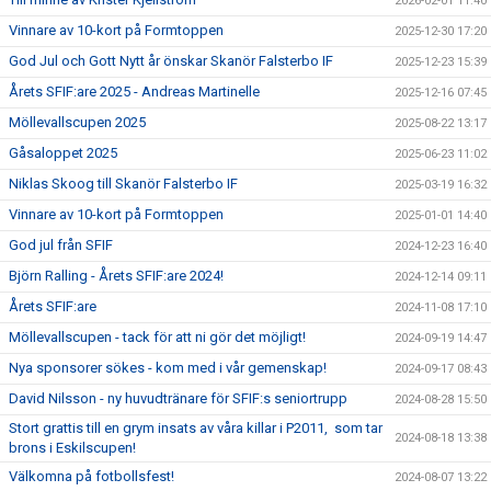
ÅRETS SFIF:ARE
2026-02-01 11:40
Vinnare av 10-kort på Formtoppen
2025-12-30 17:20
SFIF-HYMNEN
God Jul och Gott Nytt år önskar Skanör Falsterbo IF
2025-12-23 15:39
Årets SFIF:are 2025 - Andreas Martinelle
2025-12-16 07:45
INFO MÖTANDE UNGDOMSLAG
Möllevallscupen 2025
2025-08-22 13:17
Gåsaloppet 2025
2025-06-23 11:02
Niklas Skoog till Skanör Falsterbo IF
2025-03-19 16:32
Vinnare av 10-kort på Formtoppen
2025-01-01 14:40
God jul från SFIF
2024-12-23 16:40
Björn Ralling - Årets SFIF:are 2024!
2024-12-14 09:11
Årets SFIF:are
2024-11-08 17:10
Möllevallscupen - tack för att ni gör det möjligt!
2024-09-19 14:47
Nya sponsorer sökes - kom med i vår gemenskap!
2024-09-17 08:43
David Nilsson - ny huvudtränare för SFIF:s seniortrupp
2024-08-28 15:50
Stort grattis till en grym insats av våra killar i P2011, som tar
2024-08-18 13:38
brons i Eskilscupen!
Välkomna på fotbollsfest!
2024-08-07 13:22