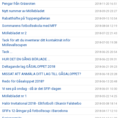
Pengar från Gräsroten
2018-11-20 16:51
Nytt nummer av Möllebladet
2018-09-29 23:27
Rabatthäfte på Toppengallerian
2018-09-15 10:54
Sommarens fotbollsskola med MFF
2018-08-04 12:19
Möllebladet nr 2
2018-07-22 21:43
Tack för att du inventerar ditt kontaktnät inför
2018-07-05 19:38
Möllevallscupen
Tack ...
2018-06-25 20:54
HUR DET EN GÅNG BÖRJADE ...
2018-06-22 09:31
Deltagande lag GÅSALOPPET 2018
2018-06-21 09:23
MISSAT ATT ANMÄLA DITT LAG TILL GÅSALOPPET?
2018-06-18 23:28
Redo för Gåsaloppet 2018?
2018-06-13 20:48
Vi ses på ondag - då är det SFIF-dagen
2018-06-01 10:30
Möllebladet nr 1
2018-05-22 14:25
Halör Invitational 2018 - Elitfotboll i Skanör Falsterbo
2018-05-08 18:14
SFIFs 12-åringar på fotbollscup i Barcelona
2018-04-17 12:10