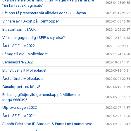
Skanör Falsterbo IF slog ut div 4-laget Åkarps IF ur DM –
2023-04-28 09:35
”En fantastisk laginsats”
Låt oss få presentera vår alldeles egna SFIF-hymn
2023-01-12 22:27
Vinnare av 10-kort på Formtoppen
2023-01-03 15:40
Ett stort varmt TACK!
2022-12-22 22:37
Vill du engagera dig i SFIF:s styrelse?
2022-12-12 16:43
Årets SFIF:are 2022 ...
2022-11-28 23:11
På väg till dig - Möllebladet!
2022-11-24 14:20
Seriesegrare 2022
2022-10-09 14:11
Ett nytt välfyllt Möllebladet!
2022-09-13 10:21
Årets första Möllebladet
2022-06-01 22:34
Gåsaloppet - nu kör vi!
2022-05-19 14:19
En härlig glädjefylld gemenskap på Möllevallen
2022-05-08 16:57
idag&#65039;!
Utprovardagen 2022
2022-03-07 11:37
Årets SFIF:are 2021!
2022-02-27 11:05
Skanör Falsterbo IF, Stadium & Puma i nytt samarbete
2022-02-09 13:47