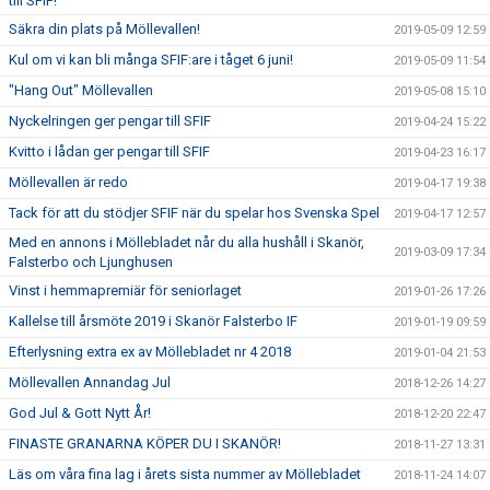
till SFIF!
Säkra din plats på Möllevallen!
2019-05-09 12:59
Kul om vi kan bli många SFIF:are i tåget 6 juni!
2019-05-09 11:54
"Hang Out" Möllevallen
2019-05-08 15:10
Nyckelringen ger pengar till SFIF
2019-04-24 15:22
Kvitto i lådan ger pengar till SFIF
2019-04-23 16:17
Möllevallen är redo
2019-04-17 19:38
Tack för att du stödjer SFIF när du spelar hos Svenska Spel
2019-04-17 12:57
Med en annons i Möllebladet når du alla hushåll i Skanör,
2019-03-09 17:34
Falsterbo och Ljunghusen
Vinst i hemmapremiär för seniorlaget
2019-01-26 17:26
Kallelse till årsmöte 2019 i Skanör Falsterbo IF
2019-01-19 09:59
Efterlysning extra ex av Möllebladet nr 4 2018
2019-01-04 21:53
Möllevallen Annandag Jul
2018-12-26 14:27
God Jul & Gott Nytt År!
2018-12-20 22:47
FINASTE GRANARNA KÖPER DU I SKANÖR!
2018-11-27 13:31
Läs om våra fina lag i årets sista nummer av Möllebladet
2018-11-24 14:07