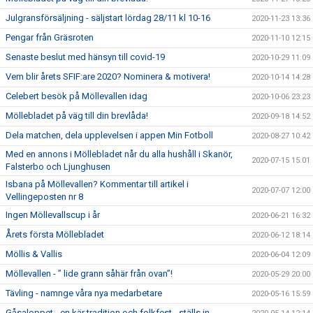
Julgransförsäljning - säljstart lördag 28/11 kl 10-16
2020-11-23 13:36
Pengar från Gräsroten
2020-11-10 12:15
Senaste beslut med hänsyn till covid-19
2020-10-29 11:09
Vem blir årets SFIF:are 2020? Nominera & motivera!
2020-10-14 14:28
Celebert besök på Möllevallen idag
2020-10-06 23:23
Möllebladet på väg till din brevlåda!
2020-09-18 14:52
Dela matchen, dela upplevelsen i appen Min Fotboll
2020-08-27 10:42
Med en annons i Möllebladet når du alla hushåll i Skanör,
2020-07-15 15:01
Falsterbo och Ljunghusen
Isbana på Möllevallen? Kommentar till artikel i
2020-07-07 12:00
Vellingeposten nr 8
Ingen Möllevallscup i år
2020-06-21 16:32
Årets första Möllebladet
2020-06-12 18:14
Möllis & Vallis
2020-06-04 12:09
Möllevallen - ” lide grann såhär från ovan”!
2020-05-29 20:00
Tävling - namnge våra nya medarbetare
2020-05-16 15:59
Gåsaloppet - en kär tradition och folkfest - ställs in