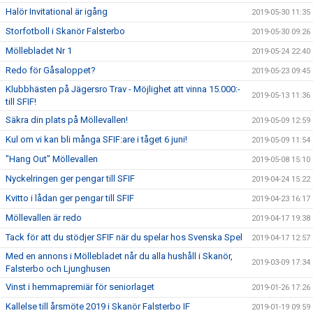
Halör Invitational är igång
2019-05-30 11:35
Storfotboll i Skanör Falsterbo
2019-05-30 09:26
Möllebladet Nr 1
2019-05-24 22:40
Redo för Gåsaloppet?
2019-05-23 09:45
Klubbhästen på Jägersro Trav - Möjlighet att vinna 15.000:-
2019-05-13 11:36
till SFIF!
Säkra din plats på Möllevallen!
2019-05-09 12:59
Kul om vi kan bli många SFIF:are i tåget 6 juni!
2019-05-09 11:54
"Hang Out" Möllevallen
2019-05-08 15:10
Nyckelringen ger pengar till SFIF
2019-04-24 15:22
Kvitto i lådan ger pengar till SFIF
2019-04-23 16:17
Möllevallen är redo
2019-04-17 19:38
Tack för att du stödjer SFIF när du spelar hos Svenska Spel
2019-04-17 12:57
Med en annons i Möllebladet når du alla hushåll i Skanör,
2019-03-09 17:34
Falsterbo och Ljunghusen
Vinst i hemmapremiär för seniorlaget
2019-01-26 17:26
Kallelse till årsmöte 2019 i Skanör Falsterbo IF
2019-01-19 09:59