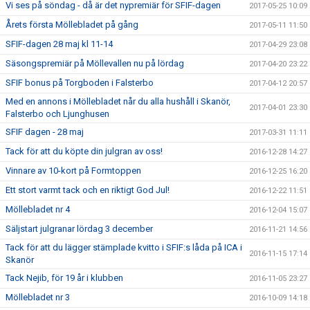
Vi ses på söndag - då är det nypremiär för SFIF-dagen
2017-05-25 10:09
Årets första Möllebladet på gång
2017-05-11 11:50
SFIF-dagen 28 maj kl 11-14
2017-04-29 23:08
Säsongspremiär på Möllevallen nu på lördag
2017-04-20 23:22
SFIF bonus på Torgboden i Falsterbo
2017-04-12 20:57
Med en annons i Möllebladet når du alla hushåll i Skanör,
2017-04-01 23:30
Falsterbo och Ljunghusen
SFIF dagen - 28 maj
2017-03-31 11:11
Tack för att du köpte din julgran av oss!
2016-12-28 14:27
Vinnare av 10-kort på Formtoppen
2016-12-25 16:20
Ett stort varmt tack och en riktigt God Jul!
2016-12-22 11:51
Möllebladet nr 4
2016-12-04 15:07
Säljstart julgranar lördag 3 december
2016-11-21 14:56
Tack för att du lägger stämplade kvitto i SFIF:s låda på ICA i
2016-11-15 17:14
Skanör
Tack Nejib, för 19 år i klubben
2016-11-05 23:27
Möllebladet nr 3
2016-10-09 14:18