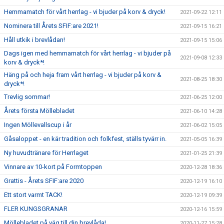
Hemmamatch för vårt herrlag - vi bjuder på korv & dryck!
2021-09-22 12:11
Nominera till Årets SFIF:are 2021!
2021-09-15 16:21
Håll utkik i brevlådan!
2021-09-15 15:06
Dags igen med hemmamatch för vårt herrlag - vi bjuder på
2021-09-08 12:33
korv & dryck*!
Häng på och heja fram vårt herrlag - vi bjuder på korv &
2021-08-25 18:30
dryck*!
Trevlig sommar!
2021-06-25 12:00
Årets första Möllebladet
2021-06-10 14:28
Ingen Möllevallscup i år
2021-06-02 15:05
Gåsaloppet - en kär tradition och folkfest, ställs tyvärr in.
2021-05-05 16:39
Ny huvudtränare för Herrlaget
2021-01-25 21:39
Vinnare av 10-kort på Formtoppen
2020-12-28 18:36
Grattis - Årets SFIF:are 2020
2020-12-19 16:10
Ett stort varmt TACK!
2020-12-19 09:39
FLER KUNGSGRANAR
2020-12-16 15:59
Möllebladet på väg till din brevlåda!
2020-11-27 15:28