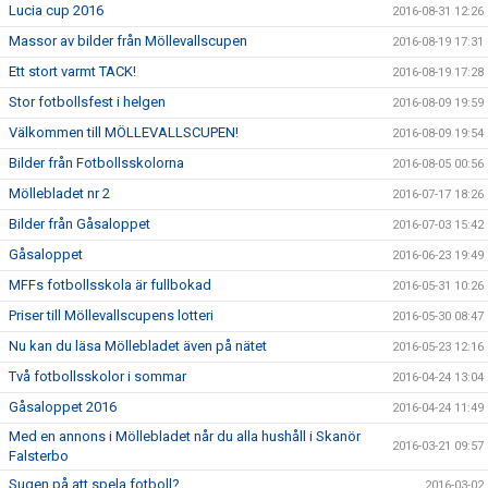
Lucia cup 2016
2016-08-31 12:26
Massor av bilder från Möllevallscupen
2016-08-19 17:31
Ett stort varmt TACK!
2016-08-19 17:28
Stor fotbollsfest i helgen
2016-08-09 19:59
Välkommen till MÖLLEVALLSCUPEN!
2016-08-09 19:54
Bilder från Fotbollsskolorna
2016-08-05 00:56
Möllebladet nr 2
2016-07-17 18:26
Bilder från Gåsaloppet
2016-07-03 15:42
Gåsaloppet
2016-06-23 19:49
MFFs fotbollsskola är fullbokad
2016-05-31 10:26
Priser till Möllevallscupens lotteri
2016-05-30 08:47
Nu kan du läsa Möllebladet även på nätet
2016-05-23 12:16
Två fotbollsskolor i sommar
2016-04-24 13:04
Gåsaloppet 2016
2016-04-24 11:49
Med en annons i Möllebladet når du alla hushåll i Skanör
2016-03-21 09:57
Falsterbo
Sugen på att spela fotboll?
2016-03-02