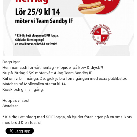
MÖLLEBLADET
SFIF PROFILER & MINNEN
BILDGALLERI
GÅSALOPPET
HITTA HIT
Dags igen!
Hemmamatch för vårt herrlag - vi bjuder på korv & dryck*!
FÖRSÄKRING
Nu på lördag 25/9 möter vårt A-lag Team Sandby IF.
Kul om vi blir många. Det gick ju bra förra gången med extra publikstöd
PROFILPRODUKTER
Matchen på Möllevallen startar kl 14.
Kiosk och grill är igång.
BLI STÖDMEDLEM
Hoppas vi ses!
Styrelsen
MEDLEMSERBJUDANDEN
* Klä dig i ett plagg med SFIF logga, så bjuder föreningen på en smal korv
med bröd & en festis!
TRÄNINGSTIPS