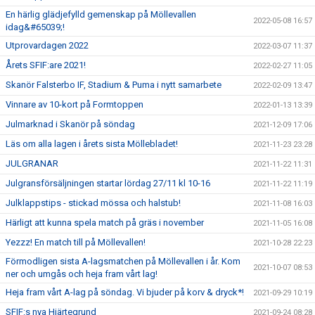
En härlig glädjefylld gemenskap på Möllevallen
2022-05-08 16:57
idag&#65039;!
Utprovardagen 2022
2022-03-07 11:37
Årets SFIF:are 2021!
2022-02-27 11:05
Skanör Falsterbo IF, Stadium & Puma i nytt samarbete
2022-02-09 13:47
Vinnare av 10-kort på Formtoppen
2022-01-13 13:39
Julmarknad i Skanör på söndag
2021-12-09 17:06
Läs om alla lagen i årets sista Möllebladet!
2021-11-23 23:28
JULGRANAR
2021-11-22 11:31
Julgransförsäljningen startar lördag 27/11 kl 10-16
2021-11-22 11:19
Julklappstips - stickad mössa och halstub!
2021-11-08 16:03
Härligt att kunna spela match på gräs i november
2021-11-05 16:08
Yezzz! En match till på Möllevallen!
2021-10-28 22:23
Förmodligen sista A-lagsmatchen på Möllevallen i år. Kom
2021-10-07 08:53
ner och umgås och heja fram vårt lag!
Heja fram vårt A-lag på söndag. Vi bjuder på korv & dryck*!
2021-09-29 10:19
SFIF:s nya Hjärtegrund
2021-09-24 08:28