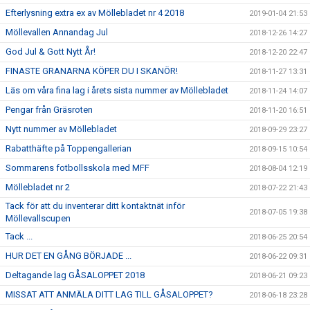
Efterlysning extra ex av Möllebladet nr 4 2018
2019-01-04 21:53
Möllevallen Annandag Jul
2018-12-26 14:27
God Jul & Gott Nytt År!
2018-12-20 22:47
FINASTE GRANARNA KÖPER DU I SKANÖR!
2018-11-27 13:31
Läs om våra fina lag i årets sista nummer av Möllebladet
2018-11-24 14:07
Pengar från Gräsroten
2018-11-20 16:51
Nytt nummer av Möllebladet
2018-09-29 23:27
Rabatthäfte på Toppengallerian
2018-09-15 10:54
Sommarens fotbollsskola med MFF
2018-08-04 12:19
Möllebladet nr 2
2018-07-22 21:43
Tack för att du inventerar ditt kontaktnät inför
2018-07-05 19:38
Möllevallscupen
Tack ...
2018-06-25 20:54
HUR DET EN GÅNG BÖRJADE ...
2018-06-22 09:31
Deltagande lag GÅSALOPPET 2018
2018-06-21 09:23
MISSAT ATT ANMÄLA DITT LAG TILL GÅSALOPPET?
2018-06-18 23:28