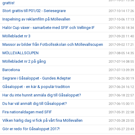
2017-10-21 15:56
grattis!
Stort grattis till P01/02 - Seriesegrare
2017-10-14 17:26
Inspelning av reklamfilm på Möllevallen
2017-10-06 17:13
Halör Cup växer - samarbete med SFIF och Vellinge IF
2017-09-30 18:34
Möllebladet nr 3
2017-09-20 11:40
Massor av bilder från Fotbollsskolan och Möllevallscupen
2017-09-02 17:21
MÖLLEVALLSCUPEN
2017-08-05 14:35
Möllebladet nr 2 på gång
2017-07-14 08:55
Barcelona
2017-07-13 09:39
Segrare i Gåsaloppet - Gundes Adepter
2017-06-26 00:19
Gåsaloppet - en kär & populär tradition
2017-06-24 16:12
Har du inte hunnit anmäla dig till Gåsaloppet?
2017-06-18 22:57
Du har väl anmält dig till Gåsaloppet?
2017-06-15 00:11
Fira nationaldagen med SFIF
2017-05-31 22:58
Vilken härlig dag vi fick på vårt fina Möllevallen
2017-05-28 23:55
Gör er redo för Gåsaloppet 2017!
2017-05-27 23:43