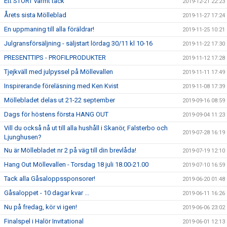
Ett STORT varmt tack
2019-12-21 22:23
Årets sista Mölleblad
2019-11-27 17:24
En uppmaning till alla föräldrar!
2019-11-25 10:21
Julgransförsäljning - säljstart lördag 30/11 kl 10-16
2019-11-22 17:30
PRESENTTIPS - PROFILPRODUKTER
2019-11-12 17:28
Tjejkväll med julpyssel på Möllevallen
2019-11-11 17:49
Inspirerande föreläsning med Ken Kvist
2019-11-08 17:39
Möllebladet delas ut 21-22 september
2019-09-16 08:59
Dags för höstens första HANG OUT
2019-09-04 11:23
Vill du också nå ut till alla hushåll i Skanör, Falsterbo och
2019-07-28 16:19
Ljunghusen?
Nu är Möllebladet nr 2 på väg till din brevlåda!
2019-07-19 12:10
Hang Out Möllevallen - Torsdag 18 juli 18.00-21.00
2019-07-10 16:59
Tack alla Gåsaloppssponsorer!
2019-06-20 01:48
Gåsaloppet - 10 dagar kvar ...
2019-06-11 16:26
Nu på fredag, kör vi igen!
2019-06-06 23:02
Finalspel i Halör Invitational
2019-06-01 12:13