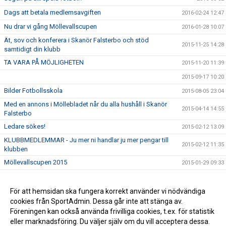
Dags att betala medlemsavgiften
2016-02-24 12:47
Nu drar vi gång Möllevallscupen
2016-01-28 10:07
Ät, sov och konferera i Skanör Falsterbo och stöd
2015-11-25 14:28
samtidigt din klubb
TA VARA PÅ MÖJLIGHETEN
2015-11-20 11:39
2015-09-17 10:20
Bilder Fotbollsskola
2015-08-05 23:04
Med en annons i Möllebladet når du alla hushåll i Skanör
2015-04-14 14:55
Falsterbo
Ledare sökes!
2015-02-12 13:09
KLUBBMEDLEMMAR - Ju mer ni handlar ju mer pengar till
2015-02-12 11:35
klubben
Möllevallscupen 2015
2015-01-29 09:33
Vill du börja spela fotboll?
2014-04-28 13:42
Aktivera ditt spelkort - Stöd Skanör Falsterbo IF
För att hemsidan ska fungera korrekt använder vi nödvändiga
2014-04-03 10:11
cookies från SportAdmin. Dessa går inte att stänga av.
Stöd Skanör-Falsterbo IF, bli Bingolotto- prenumerant
2014-03-14 10:03
Föreningen kan också använda frivilliga cookies, t.ex. för statistik
eller marknadsföring. Du väljer själv om du vill acceptera dessa.