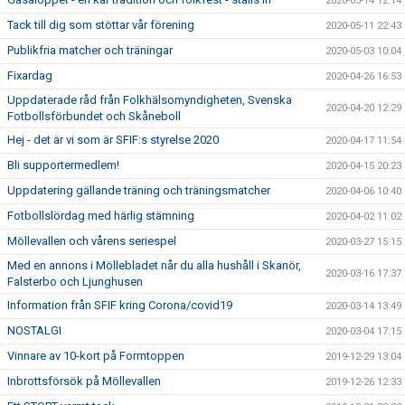
2020-05-14 12:14
Tack till dig som stöttar vår förening
2020-05-11 22:43
Publikfria matcher och träningar
2020-05-03 10:04
Fixardag
2020-04-26 16:53
Uppdaterade råd från Folkhälsomyndigheten, Svenska
2020-04-20 12:29
Fotbollsförbundet och Skåneboll
Hej - det är vi som är SFIF:s styrelse 2020
2020-04-17 11:54
Bli supportermedlem!
2020-04-15 20:23
Uppdatering gällande träning och träningsmatcher
2020-04-06 10:40
Fotbollslördag med härlig stämning
2020-04-02 11:02
Möllevallen och vårens seriespel
2020-03-27 15:15
Med en annons i Möllebladet når du alla hushåll i Skanör,
2020-03-16 17:37
Falsterbo och Ljunghusen
Information från SFIF kring Corona/covid19
2020-03-14 13:49
NOSTALGI
2020-03-04 17:15
Vinnare av 10-kort på Formtoppen
2019-12-29 13:04
Inbrottsförsök på Möllevallen
2019-12-26 12:33