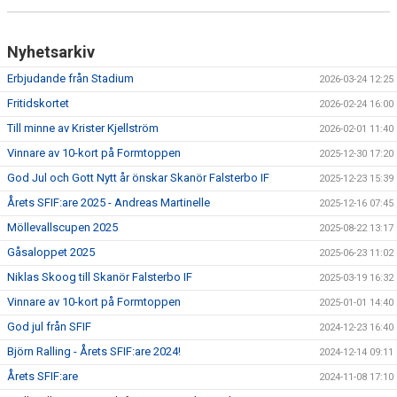
ÅRETS SFIF:ARE
SFIF-HYMNEN
Nyhetsarkiv
INFO MÖTANDE UNGDOMSLAG
Erbjudande från Stadium
2026-03-24 12:25
Fritidskortet
2026-02-24 16:00
Till minne av Krister Kjellström
2026-02-01 11:40
Vinnare av 10-kort på Formtoppen
2025-12-30 17:20
God Jul och Gott Nytt år önskar Skanör Falsterbo IF
2025-12-23 15:39
Årets SFIF:are 2025 - Andreas Martinelle
2025-12-16 07:45
Möllevallscupen 2025
2025-08-22 13:17
Gåsaloppet 2025
2025-06-23 11:02
Niklas Skoog till Skanör Falsterbo IF
2025-03-19 16:32
Vinnare av 10-kort på Formtoppen
2025-01-01 14:40
God jul från SFIF
2024-12-23 16:40
Björn Ralling - Årets SFIF:are 2024!
2024-12-14 09:11
Årets SFIF:are
2024-11-08 17:10