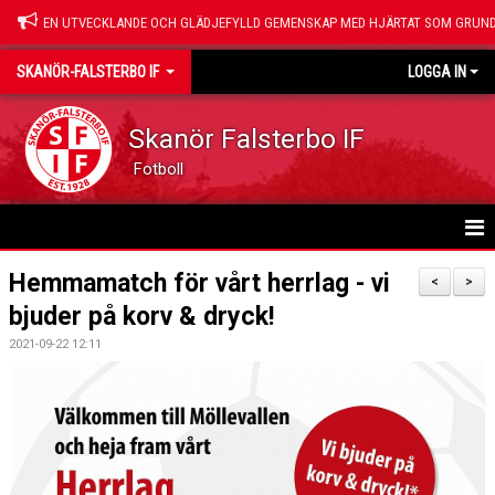
EN UTVECKLANDE OCH GLÄDJEFYLLD GEMENSKAP MED HJÄRTAT SOM GRUND
SKANÖR-FALSTERBO IF
LOGGA IN
Skanör Falsterbo IF
Fotboll
HEM
Hemmamatch för vårt herrlag - vi
<
>
bjuder på korv & dryck!
NYHETER
2021-09-22 12:11
OM SFIF
VÅRA SAMARBETSPARTNERS
SPONSRING