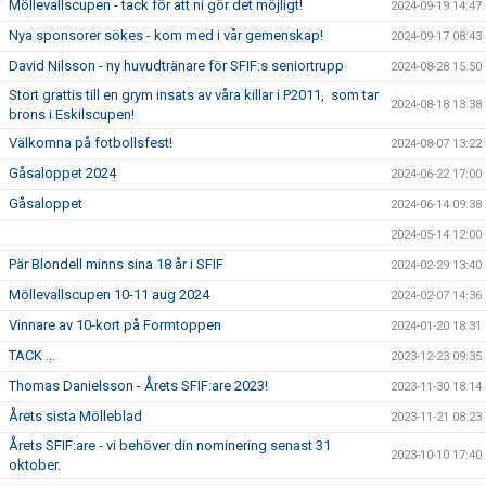
Möllevallscupen - tack för att ni gör det möjligt!
2024-09-19 14:47
Nya sponsorer sökes - kom med i vår gemenskap!
2024-09-17 08:43
David Nilsson - ny huvudtränare för SFIF:s seniortrupp
2024-08-28 15:50
Stort grattis till en grym insats av våra killar i P2011, som tar
2024-08-18 13:38
brons i Eskilscupen!
Välkomna på fotbollsfest!
2024-08-07 13:22
Gåsaloppet 2024
2024-06-22 17:00
Gåsaloppet
2024-06-14 09:38
2024-05-14 12:00
Pär Blondell minns sina 18 år i SFIF
2024-02-29 13:40
Möllevallscupen 10-11 aug 2024
2024-02-07 14:36
Vinnare av 10-kort på Formtoppen
2024-01-20 18:31
TACK ...
2023-12-23 09:35
Thomas Danielsson - Årets SFIF:are 2023!
2023-11-30 18:14
Årets sista Mölleblad
2023-11-21 08:23
Årets SFIF:are - vi behöver din nominering senast 31
2023-10-10 17:40
oktober.