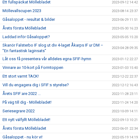
Ett fullspäckat Möllebladet
2023-09-12 14:42
Möllevallscupen 2023
2023-08-14 23:37
Gåsaloppet - resultat & bilder
2023-06-29 11:51
Årets första Möllebladet
2023-05-30 16:23
Laddad inför Gåsaloppet?
2023-05-05 15:20
Skanör Falsterbo IF slog ut div 4-laget Åkarps IF ur DM –
2023-04-28 09:35
”En fantastisk laginsats”
Låt oss få presentera vår alldeles egna SFIF-hymn
2023-01-12 22:27
Vinnare av 10-kort på Formtoppen
2023-01-03 15:40
Ett stort varmt TACK!
2022-12-22 22:37
Vill du engagera dig i SFIF:s styrelse?
2022-12-12 16:43
Årets SFIF:are 2022 ...
2022-11-28 23:11
På väg till dig - Möllebladet!
2022-11-24 14:20
Seriesegrare 2022
2022-10-09 14:11
Ett nytt välfyllt Möllebladet!
2022-09-13 10:21
Årets första Möllebladet
2022-06-01 22:34
Gåsaloppet - nu kör vi!
2022-05-19 14:19