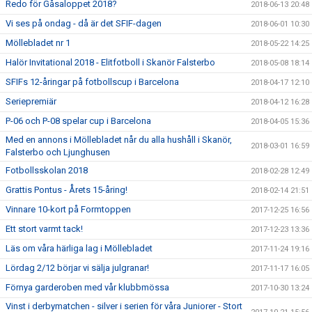
Redo för Gåsaloppet 2018?
2018-06-13 20:48
Vi ses på ondag - då är det SFIF-dagen
2018-06-01 10:30
Möllebladet nr 1
2018-05-22 14:25
Halör Invitational 2018 - Elitfotboll i Skanör Falsterbo
2018-05-08 18:14
SFIFs 12-åringar på fotbollscup i Barcelona
2018-04-17 12:10
Seriepremiär
2018-04-12 16:28
P-06 och P-08 spelar cup i Barcelona
2018-04-05 15:36
Med en annons i Möllebladet når du alla hushåll i Skanör,
2018-03-01 16:59
Falsterbo och Ljunghusen
Fotbollsskolan 2018
2018-02-28 12:49
Grattis Pontus - Årets 15-åring!
2018-02-14 21:51
Vinnare 10-kort på Formtoppen
2017-12-25 16:56
Ett stort varmt tack!
2017-12-23 13:36
Läs om våra härliga lag i Möllebladet
2017-11-24 19:16
Lördag 2/12 börjar vi sälja julgranar!
2017-11-17 16:05
Förnya garderoben med vår klubbmössa
2017-10-30 13:24
Vinst i derbymatchen - silver i serien för våra Juniorer - Stort