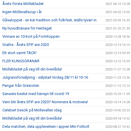
Årets första Möllebladet
2021-06-10 14:28
Ingen Möllevallscup i år
2021-06-02 15:05
Gåsaloppet - en kär tradition och folkfest, ställs tyvärr in.
2021-05-05 16:39
Ny huvudtränare för Herrlaget
2021-01-25 21:39
Vinnare av 10-kort på Formtoppen
2020-12-28 18:36
Grattis - Årets SFIF:are 2020
2020-12-19 16:10
Ett stort varmt TACK!
2020-12-19 09:39
FLER KUNGSGRANAR
2020-12-16 15:59
Möllebladet på väg till din brevlåda!
2020-11-27 15:28
Julgransförsäljning - säljstart lördag 28/11 kl 10-16
2020-11-23 13:36
Pengar från Gräsroten
2020-11-10 12:15
Senaste beslut med hänsyn till covid-19
2020-10-29 11:09
Vem blir årets SFIF:are 2020? Nominera & motivera!
2020-10-14 14:28
Celebert besök på Möllevallen idag
2020-10-06 23:23
Möllebladet på väg till din brevlåda!
2020-09-18 14:52
Dela matchen, dela upplevelsen i appen Min Fotboll
2020-08-27 10:42