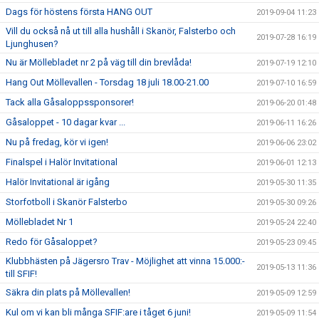
Dags för höstens första HANG OUT
2019-09-04 11:23
Vill du också nå ut till alla hushåll i Skanör, Falsterbo och
2019-07-28 16:19
Ljunghusen?
Nu är Möllebladet nr 2 på väg till din brevlåda!
2019-07-19 12:10
Hang Out Möllevallen - Torsdag 18 juli 18.00-21.00
2019-07-10 16:59
Tack alla Gåsaloppssponsorer!
2019-06-20 01:48
Gåsaloppet - 10 dagar kvar ...
2019-06-11 16:26
Nu på fredag, kör vi igen!
2019-06-06 23:02
Finalspel i Halör Invitational
2019-06-01 12:13
Halör Invitational är igång
2019-05-30 11:35
Storfotboll i Skanör Falsterbo
2019-05-30 09:26
Möllebladet Nr 1
2019-05-24 22:40
Redo för Gåsaloppet?
2019-05-23 09:45
Klubbhästen på Jägersro Trav - Möjlighet att vinna 15.000:-
2019-05-13 11:36
till SFIF!
Säkra din plats på Möllevallen!
2019-05-09 12:59
Kul om vi kan bli många SFIF:are i tåget 6 juni!
2019-05-09 11:54