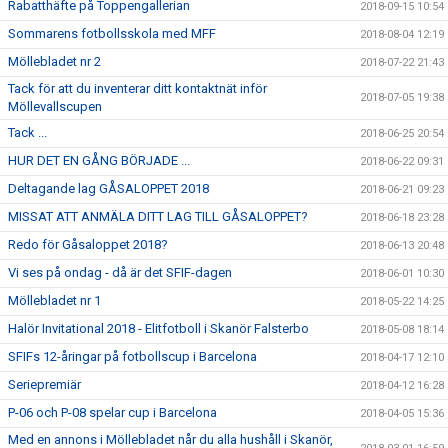
Rabatthäfte på Toppengallerian
2018-09-15 10:54
Sommarens fotbollsskola med MFF
2018-08-04 12:19
Möllebladet nr 2
2018-07-22 21:43
Tack för att du inventerar ditt kontaktnät inför
2018-07-05 19:38
Möllevallscupen
Tack ...
2018-06-25 20:54
HUR DET EN GÅNG BÖRJADE ...
2018-06-22 09:31
Deltagande lag GÅSALOPPET 2018
2018-06-21 09:23
MISSAT ATT ANMÄLA DITT LAG TILL GÅSALOPPET?
2018-06-18 23:28
Redo för Gåsaloppet 2018?
2018-06-13 20:48
Vi ses på ondag - då är det SFIF-dagen
2018-06-01 10:30
Möllebladet nr 1
2018-05-22 14:25
Halör Invitational 2018 - Elitfotboll i Skanör Falsterbo
2018-05-08 18:14
SFIFs 12-åringar på fotbollscup i Barcelona
2018-04-17 12:10
Seriepremiär
2018-04-12 16:28
P-06 och P-08 spelar cup i Barcelona
2018-04-05 15:36
Med en annons i Möllebladet når du alla hushåll i Skanör,