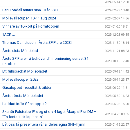
ÅRETS SFIF:ARE
2024-05-14 12:00
Pär Blondell minns sina 18 år i SFIF
2024-02-29 13:40
SFIF-HYMNEN
Möllevallscupen 10-11 aug 2024
2024-02-07 14:36
INFO MÖTANDE UNGDOMSLAG
Vinnare av 10-kort på Formtoppen
2024-01-20 18:31
TACK ...
2023-12-23 09:35
Thomas Danielsson - Årets SFIF:are 2023!
2023-11-30 18:14
Årets sista Mölleblad
2023-11-21 08:23
Årets SFIF:are - vi behöver din nominering senast 31
2023-10-10 17:40
oktober.
Ett fullspäckat Möllebladet
2023-09-12 14:42
Möllevallscupen 2023
2023-08-14 23:37
Gåsaloppet - resultat & bilder
2023-06-29 11:51
Årets första Möllebladet
2023-05-30 16:23
Laddad inför Gåsaloppet?
2023-05-05 15:20
Skanör Falsterbo IF slog ut div 4-laget Åkarps IF ur DM –
2023-04-28 09:35
”En fantastisk laginsats”
Låt oss få presentera vår alldeles egna SFIF-hymn
2023-01-12 22:27