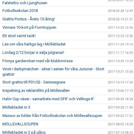
2018-03-01 16:59
Falsterbo och Ljunghusen
Fotbollsskolan 2018
2018-02-28 12:49
Grattis Pontus - Årets 15-åring!
2018-02-14 21:51
Vinnare 10-kort på Formtoppen
2017-12-25 16:56
Ett stort varmt tack!
2017-12-23 13:36
Läs om våra härliga lag i Möllebladet
2017-11-24 19:16
Lördag 2/12 börjar vi sälja julgranar!
2017-11-17 16:05
Förnya garderoben med vår klubbmössa
2017-10-30 13:24
Vinst i derbymatchen - silver i serien för våra Juniorer - Stort
2017-10-21 15:56
grattis!
Stort grattis till P01/02 - Seriesegrare
2017-10-14 17:26
Inspelning av reklamfilm på Möllevallen
2017-10-06 17:13
Halör Cup växer - samarbete med SFIF och Vellinge IF
2017-09-30 18:34
Möllebladet nr 3
2017-09-20 11:40
Massor av bilder från Fotbollsskolan och Möllevallscupen
2017-09-02 17:21
MÖLLEVALLSCUPEN
2017-08-05 14:35
Möllebladet nr 2 på gång
2017-07-14 08:55