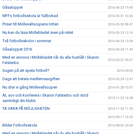
Gåsaloppet
2016-06-23 19:49
MFFs fotbollsskola är fullbokad
2016-05-31 10:26
Priser till Möllevallscupens lotteri
2016-05-30 08:47
Nu kan du läsa Möllebladet även på nätet
2016-05-23 12:16
Två fotbollsskolor i sommar
2016-04-24 13:04
Gåsaloppet 2016
2016-04-24 11:49
Med en annons i Möllebladet når du alla hushåll i Skanör
2016-03-21 09:57
Falsterbo
Sugen på att spela fotboll?
2016-03-02
Dags att betala medlemsavgiften
2016-02-24 12:47
Nu drar vi gång Möllevallscupen
2016-01-28 10:07
Ät, sov och konferera i Skanör Falsterbo och stöd
2015-11-25 14:28
samtidigt din klubb
TA VARA PÅ MÖJLIGHETEN
2015-11-20 11:39
2015-09-17 10:20
Bilder Fotbollsskola
2015-08-05 23:04
Med en annons i Möllebladet når du alla hushåll i Skanör