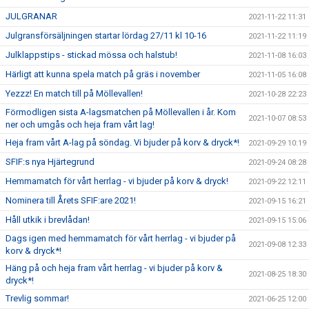
JULGRANAR
2021-11-22 11:31
Julgransförsäljningen startar lördag 27/11 kl 10-16
2021-11-22 11:19
Julklappstips - stickad mössa och halstub!
2021-11-08 16:03
Härligt att kunna spela match på gräs i november
2021-11-05 16:08
Yezzz! En match till på Möllevallen!
2021-10-28 22:23
Förmodligen sista A-lagsmatchen på Möllevallen i år. Kom
2021-10-07 08:53
ner och umgås och heja fram vårt lag!
Heja fram vårt A-lag på söndag. Vi bjuder på korv & dryck*!
2021-09-29 10:19
SFIF:s nya Hjärtegrund
2021-09-24 08:28
Hemmamatch för vårt herrlag - vi bjuder på korv & dryck!
2021-09-22 12:11
Nominera till Årets SFIF:are 2021!
2021-09-15 16:21
Håll utkik i brevlådan!
2021-09-15 15:06
Dags igen med hemmamatch för vårt herrlag - vi bjuder på
2021-09-08 12:33
korv & dryck*!
Häng på och heja fram vårt herrlag - vi bjuder på korv &
2021-08-25 18:30
dryck*!
Trevlig sommar!
2021-06-25 12:00