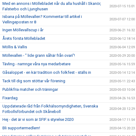
Med en annons i Möllebladet når du alla hushåll i Skanör,
2020-07-15 15:01
Falsterbo och Ljunghusen
Isbana på Möllevallen? Kommentar till artikel i
2020-07-07 12:00
Vellingeposten nr 8
Ingen Möllevallscup i år
2020-06-21 16:32
Årets första Möllebladet
2020-06-12 18:14
Möllis & Vallis
2020-06-04 12:09
Möllevallen - ” lide grann såhär från ovan”!
2020-05-29 20:00
Tävling - namnge våra nya medarbetare
2020-05-16 15:59
Gåsaloppet - en kär tradition och folkfest - ställs in
2020-05-14 12:14
Tack till dig som stöttar vår förening
2020-05-11 22:43
Publikfria matcher och träningar
2020-05-03 10:04
Fixardag
2020-04-26 16:53
Uppdaterade råd från Folkhälsomyndigheten, Svenska
2020-04-20 12:29
Fotbollsförbundet och Skåneboll
Hej - det är vi som är SFIF:s styrelse 2020
2020-04-17 11:54
Bli supportermedlem!
2020-04-15 20:23