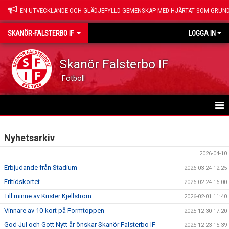
EN UTVECKLANDE OCH GLÄDJEFYLLD GEMENSKAP MED HJÄRTAT SOM GRUND
SKANÖR-FALSTERBO IF
LOGGA IN
Skanör Falsterbo IF
Fotboll
HEM
Nyhetsarkiv
NYHETER
2026-04-10
Erbjudande från Stadium
2026-03-24 12:25
OM SFIF
Fritidskortet
2026-02-24 16:00
VÅRA SAMARBETSPARTNERS
Till minne av Krister Kjellström
2026-02-01 11:40
Vinnare av 10-kort på Formtoppen
2025-12-30 17:20
SPONSRING
God Jul och Gott Nytt år önskar Skanör Falsterbo IF
2025-12-23 15:39