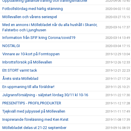
Uppdatering gällande träning och träningsmatcher
2020-04-06 10:40
Fotbollslördag med härlig stämning
2020-04-02 11:02
Möllevallen och vårens seriespel
2020-03-27 15:15
Med en annons i Möllebladet når du alla hushåll i Skanör,
2020-03-16 17:37
Falsterbo och Ljunghusen
Information från SFIF kring Corona/covid19
2020-03-14 13:49
NOSTALGI
2020-03-04 17:15
Vinnare av 10-kort på Formtoppen
2019-12-29 13:04
Inbrottsförsök på Möllevallen
2019-12-26 12:33
Ett STORT varmt tack
2019-12-21 22:23
Årets sista Mölleblad
2019-11-27 17:24
En uppmaning till alla föräldrar!
2019-11-25 10:21
Julgransförsäljning - säljstart lördag 30/11 kl 10-16
2019-11-22 17:30
PRESENTTIPS - PROFILPRODUKTER
2019-11-12 17:28
Tjejkväll med julpyssel på Möllevallen
2019-11-11 17:49
Inspirerande föreläsning med Ken Kvist
2019-11-08 17:39
Möllebladet delas ut 21-22 september
2019-09-16 08:59