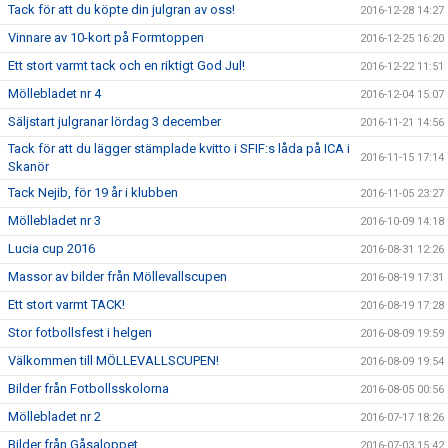
Tack för att du köpte din julgran av oss!
2016-12-28 14:27
Vinnare av 10-kort på Formtoppen
2016-12-25 16:20
Ett stort varmt tack och en riktigt God Jul!
2016-12-22 11:51
Möllebladet nr 4
2016-12-04 15:07
Säljstart julgranar lördag 3 december
2016-11-21 14:56
Tack för att du lägger stämplade kvitto i SFIF:s låda på ICA i
2016-11-15 17:14
Skanör
Tack Nejib, för 19 år i klubben
2016-11-05 23:27
Möllebladet nr 3
2016-10-09 14:18
Lucia cup 2016
2016-08-31 12:26
Massor av bilder från Möllevallscupen
2016-08-19 17:31
Ett stort varmt TACK!
2016-08-19 17:28
Stor fotbollsfest i helgen
2016-08-09 19:59
Välkommen till MÖLLEVALLSCUPEN!
2016-08-09 19:54
Bilder från Fotbollsskolorna
2016-08-05 00:56
Möllebladet nr 2
2016-07-17 18:26
Bilder från Gåsaloppet
2016-07-03 15:42