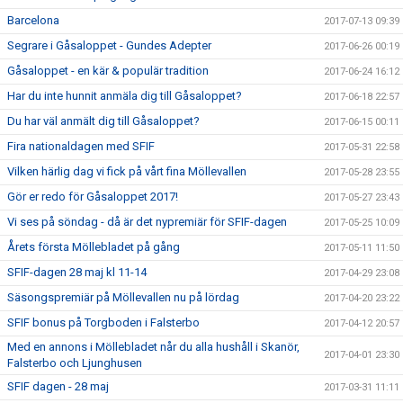
Barcelona
2017-07-13 09:39
Segrare i Gåsaloppet - Gundes Adepter
2017-06-26 00:19
Gåsaloppet - en kär & populär tradition
2017-06-24 16:12
Har du inte hunnit anmäla dig till Gåsaloppet?
2017-06-18 22:57
Du har väl anmält dig till Gåsaloppet?
2017-06-15 00:11
Fira nationaldagen med SFIF
2017-05-31 22:58
Vilken härlig dag vi fick på vårt fina Möllevallen
2017-05-28 23:55
Gör er redo för Gåsaloppet 2017!
2017-05-27 23:43
Vi ses på söndag - då är det nypremiär för SFIF-dagen
2017-05-25 10:09
Årets första Möllebladet på gång
2017-05-11 11:50
SFIF-dagen 28 maj kl 11-14
2017-04-29 23:08
Säsongspremiär på Möllevallen nu på lördag
2017-04-20 23:22
SFIF bonus på Torgboden i Falsterbo
2017-04-12 20:57
Med en annons i Möllebladet når du alla hushåll i Skanör,
2017-04-01 23:30
Falsterbo och Ljunghusen
SFIF dagen - 28 maj
2017-03-31 11:11