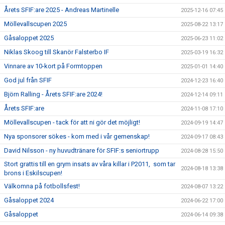
MÖLLEBLADET
Årets SFIF:are 2025 - Andreas Martinelle
2025-12-16 07:45
Möllevallscupen 2025
2025-08-22 13:17
SFIF PROFILER & MINNEN
Gåsaloppet 2025
2025-06-23 11:02
BILDGALLERI
Niklas Skoog till Skanör Falsterbo IF
2025-03-19 16:32
Vinnare av 10-kort på Formtoppen
2025-01-01 14:40
GÅSALOPPET
God jul från SFIF
2024-12-23 16:40
Björn Ralling - Årets SFIF:are 2024!
HITTA HIT
2024-12-14 09:11
Årets SFIF:are
2024-11-08 17:10
FÖRSÄKRING
Möllevallscupen - tack för att ni gör det möjligt!
2024-09-19 14:47
Nya sponsorer sökes - kom med i vår gemenskap!
2024-09-17 08:43
PROFILPRODUKTER
David Nilsson - ny huvudtränare för SFIF:s seniortrupp
2024-08-28 15:50
BLI STÖDMEDLEM
Stort grattis till en grym insats av våra killar i P2011, som tar
2024-08-18 13:38
brons i Eskilscupen!
MEDLEMSERBJUDANDEN
Välkomna på fotbollsfest!
2024-08-07 13:22
Gåsaloppet 2024
2024-06-22 17:00
TRÄNINGSTIPS
Gåsaloppet
2024-06-14 09:38