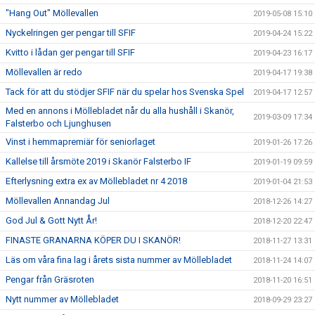
"Hang Out" Möllevallen
2019-05-08 15:10
Nyckelringen ger pengar till SFIF
2019-04-24 15:22
Kvitto i lådan ger pengar till SFIF
2019-04-23 16:17
Möllevallen är redo
2019-04-17 19:38
Tack för att du stödjer SFIF när du spelar hos Svenska Spel
2019-04-17 12:57
Med en annons i Möllebladet når du alla hushåll i Skanör,
2019-03-09 17:34
Falsterbo och Ljunghusen
Vinst i hemmapremiär för seniorlaget
2019-01-26 17:26
Kallelse till årsmöte 2019 i Skanör Falsterbo IF
2019-01-19 09:59
Efterlysning extra ex av Möllebladet nr 4 2018
2019-01-04 21:53
Möllevallen Annandag Jul
2018-12-26 14:27
God Jul & Gott Nytt År!
2018-12-20 22:47
FINASTE GRANARNA KÖPER DU I SKANÖR!
2018-11-27 13:31
Läs om våra fina lag i årets sista nummer av Möllebladet
2018-11-24 14:07
Pengar från Gräsroten
2018-11-20 16:51
Nytt nummer av Möllebladet
2018-09-29 23:27