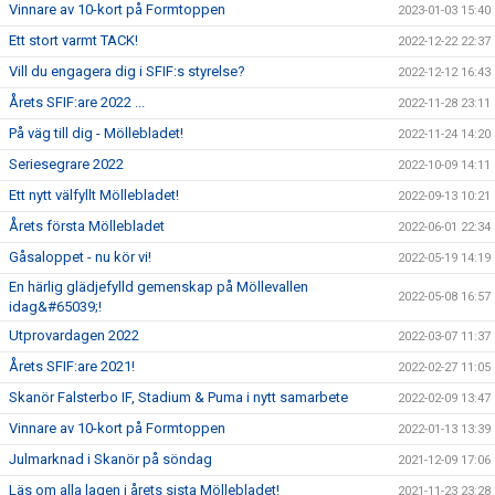
Vinnare av 10-kort på Formtoppen
2023-01-03 15:40
Ett stort varmt TACK!
2022-12-22 22:37
Vill du engagera dig i SFIF:s styrelse?
2022-12-12 16:43
Årets SFIF:are 2022 ...
2022-11-28 23:11
På väg till dig - Möllebladet!
2022-11-24 14:20
Seriesegrare 2022
2022-10-09 14:11
Ett nytt välfyllt Möllebladet!
2022-09-13 10:21
Årets första Möllebladet
2022-06-01 22:34
Gåsaloppet - nu kör vi!
2022-05-19 14:19
En härlig glädjefylld gemenskap på Möllevallen
2022-05-08 16:57
idag&#65039;!
Utprovardagen 2022
2022-03-07 11:37
Årets SFIF:are 2021!
2022-02-27 11:05
Skanör Falsterbo IF, Stadium & Puma i nytt samarbete
2022-02-09 13:47
Vinnare av 10-kort på Formtoppen
2022-01-13 13:39
Julmarknad i Skanör på söndag
2021-12-09 17:06
Läs om alla lagen i årets sista Möllebladet!
2021-11-23 23:28